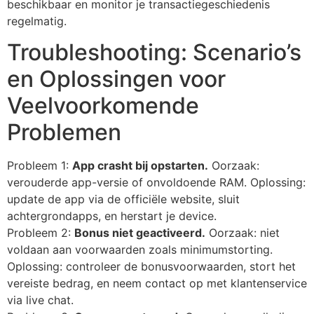
beschikbaar en monitor je transactiegeschiedenis
regelmatig.
Troubleshooting: Scenario’s
en Oplossingen voor
Veelvoorkomende
Problemen
Probleem 1:
App crasht bij opstarten.
Oorzaak:
verouderde app-versie of onvoldoende RAM. Oplossing:
update de app via de officiële website, sluit
achtergrondapps, en herstart je device.
Probleem 2:
Bonus niet geactiveerd.
Oorzaak: niet
voldaan aan voorwaarden zoals minimumstorting.
Oplossing: controleer de bonusvoorwaarden, stort het
vereiste bedrag, en neem contact op met klantenservice
via live chat.