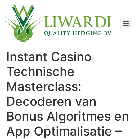
Instant Casino
Technische
Masterclass:
Decoderen van
Bonus Algoritmes en
App Optimalisatie –