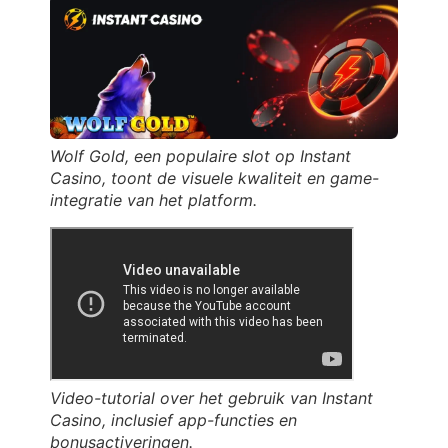
Wolf Gold, een populaire slot op Instant
Casino, toont de visuele kwaliteit en game-
integratie van het platform.
Video-tutorial over het gebruik van Instant
Casino, inclusief app-functies en
bonusactiveringen.