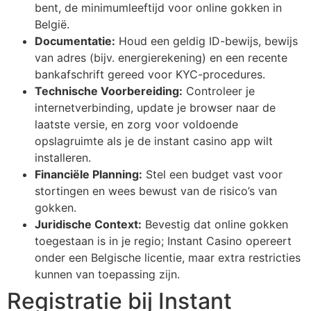
bent, de minimumleeftijd voor online gokken in
België.
Documentatie:
Houd een geldig ID-bewijs, bewijs
van adres (bijv. energierekening) en een recente
bankafschrift gereed voor KYC-procedures.
Technische Voorbereiding:
Controleer je
internetverbinding, update je browser naar de
laatste versie, en zorg voor voldoende
opslagruimte als je de instant casino app wilt
installeren.
Financiële Planning:
Stel een budget vast voor
stortingen en wees bewust van de risico’s van
gokken.
Juridische Context:
Bevestig dat online gokken
toegestaan is in je regio; Instant Casino opereert
onder een Belgische licentie, maar extra restricties
kunnen van toepassing zijn.
Registratie bij Instant