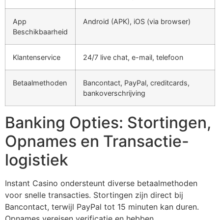
App
Android (APK), iOS (via browser)
Beschikbaarheid
Klantenservice
24/7 live chat, e-mail, telefoon
Betaalmethoden
Bancontact, PayPal, creditcards,
bankoverschrijving
Banking Opties: Stortingen,
Opnames en Transactie-
logistiek
Instant Casino ondersteunt diverse betaalmethoden
voor snelle transacties. Stortingen zijn direct bij
Bancontact, terwijl PayPal tot 15 minuten kan duren.
Opnames vereisen verificatie en hebben