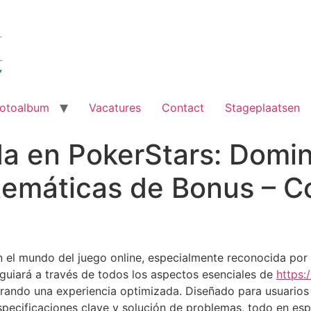
otoalbum
Vacatures
Contact
Stageplaatsen
da en PokerStars: Domi
emáticas de Bonus – C
 el mundo del juego online, especialmente reconocida por
guiará a través de todos los aspectos esenciales de
https:
rando una experiencia optimizada. Diseñado para usuarios
specificaciones clave y solución de problemas, todo en esp