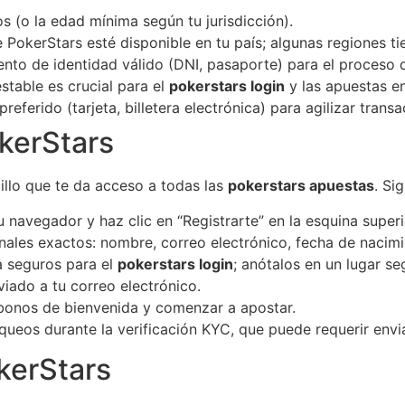
 (o la edad mínima según tu jurisdicción).
PokerStars esté disponible en tu país; algunas regiones tie
o de identidad válido (DNI, pasaporte) para el proceso d
stable es crucial para el
pokerstars login
y las apuestas en
ferido (tarjeta, billetera electrónica) para agilizar transa
okerStars
illo que te da acceso a todas las
pokerstars apuestas
. Si
 navegador y haz clic en “Registrarte” en la esquina super
ales exactos: nombre, correo electrónico, fecha de nacimi
a seguros para el
pokerstars login
; anótalos en un lugar se
viado a tu correo electrónico.
 bonos de bienvenida y comenzar a apostar.
oqueos durante la verificación KYC, que puede requerir env
kerStars