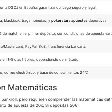
or la DGOJ en España, garantizando juego seguro y legal.
eta, blackjack, tragamonedas, y
pokerstars apuestas
deportivas.
 de match en el primer depósito, con condiciones de apuesta vari
sa/Mastercard, PayPal, Skrill, transferencia bancaria.
 en 1-5 días hábiles, dependiendo del método.
o, correo electrónico, y base de conocimientos 24/7.
on Matemáticas
 bankroll, pero requieren comprender las matemáticas det
ito de apuesta de 20x. Si depositas 50€: