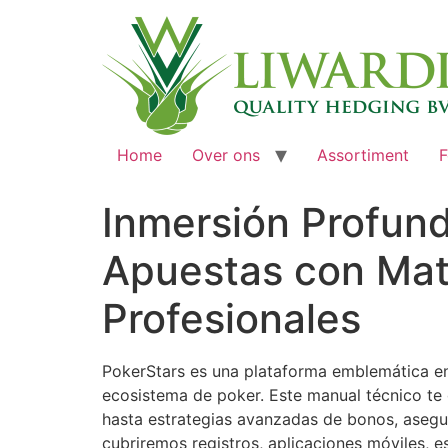
Home
Over ons
Assortiment
F
Inmersión Profun
Apuestas con Mat
Profesionales
PokerStars es una plataforma emblemática en
ecosistema de poker. Este manual técnico te 
hasta estrategias avanzadas de bonos, asegu
cubriremos registros, aplicaciones móviles, e