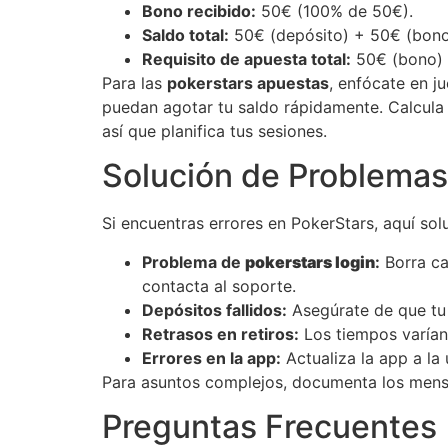
Bono recibido:
50€ (100% de 50€).
Saldo total:
50€ (depósito) + 50€ (bono
Requisito de apuesta total:
50€ (bono) *
Para las
pokerstars apuestas
, enfócate en j
puedan agotar tu saldo rápidamente. Calcula
así que planifica tus sesiones.
Solución de Problema
Si encuentras errores en PokerStars, aquí sol
Problema de
pokerstars login
:
Borra cac
contacta al soporte.
Depósitos fallidos:
Asegúrate de que tu m
Retrasos en retiros:
Los tiempos varían 
Errores en la app:
Actualiza la app a la ú
Para asuntos complejos, documenta los mensaj
Preguntas Frecuentes