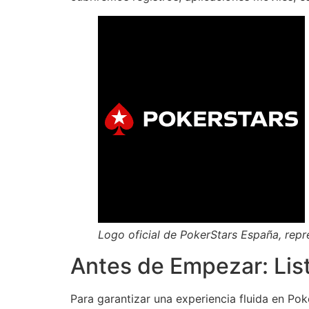
Logo oficial de PokerStars España, rep
Antes de Empezar: List
Para garantizar una experiencia fluida en Poke