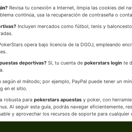
gin
?
Revisa tu conexión a Internet, limpia las cookies del 
roblema continúa, usa la recuperación de contraseña o conta
rtivas?
Incluyen mercados como fútbol, tenis y baloncesto
radas.
PokerStars opera bajo licencia de la DGOJ, empleando enc
es.
apuestas deportivas?
Sí, tu cuenta de
pokerstars login
te d
a.
n según el método; por ejemplo, PayPal puede tener un mí
 en el sitio.
ma robusta para
pokerstars apuestas
y poker, con herrami
nus. Al seguir esta guía, podrás navegar eficientemente, 
able y aprovechar los recursos de soporte para cualquier 