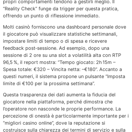
propri comportamenti tendono a gestirli meglio. Il
“Reality Check” funge da trigger per questa pratica,
offrendo un punto di riflessione immediato.
Molti casinò forniscono una dashboard personale dove
il giocatore può visualizzare statistiche settimanali,
impostare limiti di tempo o di spesa e ricevere
feedback post‑sessione. Ad esempio, dopo una
sessione di 2 ore su una slot a volatilità alta con RTP
96,5 %, il report mostra: “Tempo giocato: 2h 15m –
Spesa totale: €320 – Vincita netta: –€180”. Accanto a
questi numeri, il sistema propone un pulsante “Imposta
limite di €100 per la prossima settimana”.
Questa trasparenza dei dati aumenta la fiducia del
giocatore nella piattaforma, perché dimostra che
l’operatore non nasconde le proprie performance. La
percezione di onestà è particolarmente importante per i
“migliori casino online”, dove la reputazione si
costruisce sulla chiarezza dei termini di servizio e sulla