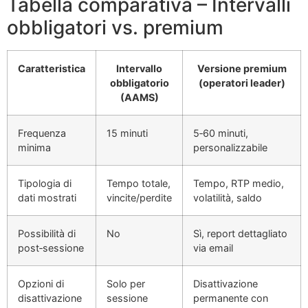
Tabella comparativa – Intervalli
obbligatori vs. premium
Caratteristica
Intervallo
Versione premium
obbligatorio
(operatori leader)
(AAMS)
Frequenza
15 minuti
5‑60 minuti,
minima
personalizzabile
Tipologia di
Tempo totale,
Tempo, RTP medio,
dati mostrati
vincite/perdite
volatilità, saldo
Possibilità di
No
Sì, report dettagliato
post‑sessione
via email
Opzioni di
Solo per
Disattivazione
disattivazione
sessione
permanente con