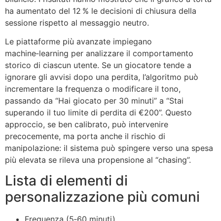
ha aumentato del 12 % le decisioni di chiusura della
sessione rispetto al messaggio neutro.
Le piattaforme più avanzate impiegano
machine‑learning per analizzare il comportamento
storico di ciascun utente. Se un giocatore tende a
ignorare gli avvisi dopo una perdita, l’algoritmo può
incrementare la frequenza o modificare il tono,
passando da “Hai giocato per 30 minuti” a “Stai
superando il tuo limite di perdita di €200”. Questo
approccio, se ben calibrato, può intervenire
precocemente, ma porta anche il rischio di
manipolazione: il sistema può spingere verso una spesa
più elevata se rileva una propensione al “chasing”.
Lista di elementi di
personalizzazione più comuni
Frequenza (5‑60 minuti)