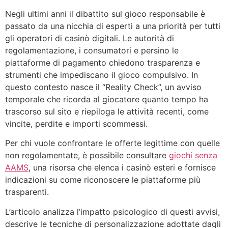
Negli ultimi anni il dibattito sul gioco responsabile è
passato da una nicchia di esperti a una priorità per tutti
gli operatori di casinò digitali. Le autorità di
regolamentazione, i consumatori e persino le
piattaforme di pagamento chiedono trasparenza e
strumenti che impediscano il gioco compulsivo. In
questo contesto nasce il “Reality Check”, un avviso
temporale che ricorda al giocatore quanto tempo ha
trascorso sul sito e riepiloga le attività recenti, come
vincite, perdite e importi scommessi.
Per chi vuole confrontare le offerte legittime con quelle
non regolamentate, è possibile consultare
giochi senza
AAMS
, una risorsa che elenca i casinò esteri e fornisce
indicazioni su come riconoscere le piattaforme più
trasparenti.
L’articolo analizza l’impatto psicologico di questi avvisi,
descrive le tecniche di personalizzazione adottate dagli