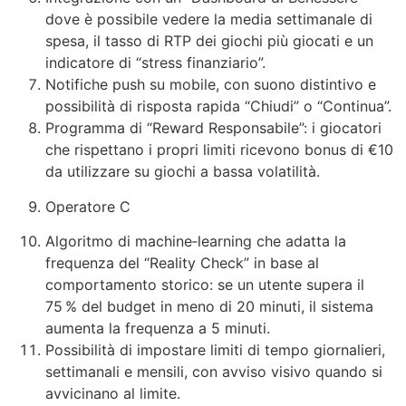
dove è possibile vedere la media settimanale di
spesa, il tasso di RTP dei giochi più giocati e un
indicatore di “stress finanziario”.
Notifiche push su mobile, con suono distintivo e
possibilità di risposta rapida “Chiudi” o “Continua”.
Programma di “Reward Responsabile”: i giocatori
che rispettano i propri limiti ricevono bonus di €10
da utilizzare su giochi a bassa volatilità.
Operatore C
Algoritmo di machine‑learning che adatta la
frequenza del “Reality Check” in base al
comportamento storico: se un utente supera il
75 % del budget in meno di 20 minuti, il sistema
aumenta la frequenza a 5 minuti.
Possibilità di impostare limiti di tempo giornalieri,
settimanali e mensili, con avviso visivo quando si
avvicinano al limite.