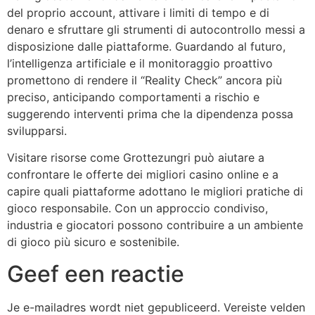
del proprio account, attivare i limiti di tempo e di
denaro e sfruttare gli strumenti di autocontrollo messi a
disposizione dalle piattaforme. Guardando al futuro,
l’intelligenza artificiale e il monitoraggio proattivo
promettono di rendere il “Reality Check” ancora più
preciso, anticipando comportamenti a rischio e
suggerendo interventi prima che la dipendenza possa
svilupparsi.
Visitare risorse come Grottezungri può aiutare a
confrontare le offerte dei migliori casino online e a
capire quali piattaforme adottano le migliori pratiche di
gioco responsabile. Con un approccio condiviso,
industria e giocatori possono contribuire a un ambiente
di gioco più sicuro e sostenibile.
Geef een reactie
Je e-mailadres wordt niet gepubliceerd.
Vereiste velden