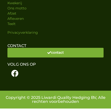
Kwekerij
Ons motto
Afzet
Afleveren
Teelt
Privacyverklaring
CONTACT
contact
VOLG ONS OP
Copyright © 2025 Liwardi Quality Hedging BV, Alle
rechten voorbehouden