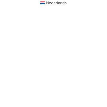
Nederlands