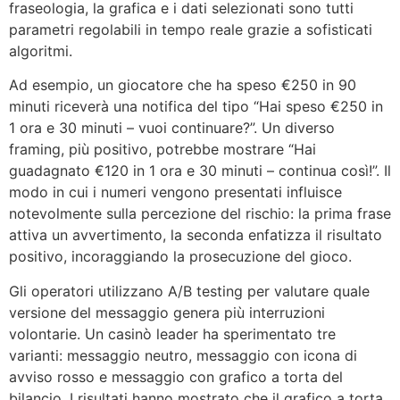
fraseologia, la grafica e i dati selezionati sono tutti
parametri regolabili in tempo reale grazie a sofisticati
algoritmi.
Ad esempio, un giocatore che ha speso €250 in 90
minuti riceverà una notifica del tipo “Hai speso €250 in
1 ora e 30 minuti – vuoi continuare?”. Un diverso
framing, più positivo, potrebbe mostrare “Hai
guadagnato €120 in 1 ora e 30 minuti – continua così!”. Il
modo in cui i numeri vengono presentati influisce
notevolmente sulla percezione del rischio: la prima frase
attiva un avvertimento, la seconda enfatizza il risultato
positivo, incoraggiando la prosecuzione del gioco.
Gli operatori utilizzano A/B testing per valutare quale
versione del messaggio genera più interruzioni
volontarie. Un casinò leader ha sperimentato tre
varianti: messaggio neutro, messaggio con icona di
avviso rosso e messaggio con grafico a torta del
bilancio. I risultati hanno mostrato che il grafico a torta