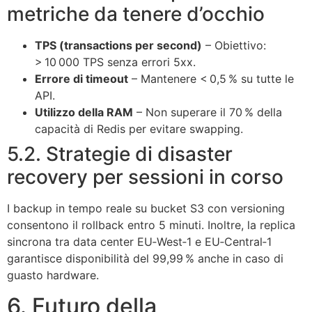
metriche da tenere d’occhio
TPS (transactions per second)
– Obiettivo:
> 10 000 TPS senza errori 5xx.
Errore di timeout
– Mantenere < 0,5 % su tutte le
API.
Utilizzo della RAM
– Non superare il 70 % della
capacità di Redis per evitare swapping.
5.2. Strategie di disaster
recovery per sessioni in corso
I backup in tempo reale su bucket S3 con versioning
consentono il rollback entro 5 minuti. Inoltre, la replica
sincrona tra data center EU‑West‑1 e EU‑Central‑1
garantisce disponibilità del 99,99 % anche in caso di
guasto hardware.
6. Futuro della