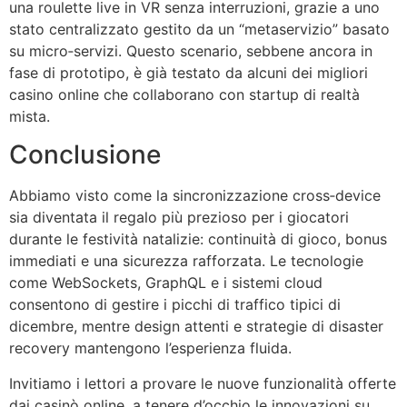
una roulette live in VR senza interruzioni, grazie a uno
stato centralizzato gestito da un “metaservizio” basato
su micro‑servizi. Questo scenario, sebbene ancora in
fase di prototipo, è già testato da alcuni dei migliori
casino online che collaborano con startup di realtà
mista.
Conclusione
Abbiamo visto come la sincronizzazione cross‑device
sia diventata il regalo più prezioso per i giocatori
durante le festività natalizie: continuità di gioco, bonus
immediati e una sicurezza rafforzata. Le tecnologie
come WebSockets, GraphQL e i sistemi cloud
consentono di gestire i picchi di traffico tipici di
dicembre, mentre design attenti e strategie di disaster
recovery mantengono l’esperienza fluida.
Invitiamo i lettori a provare le nuove funzionalità offerte
dai casinò online, a tenere d’occhio le innovazioni su