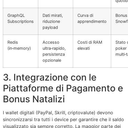
quotid
GraphQL
Dati mirati,
Curva di
Bonus 
Subscriptions
riduzione
apprendimento
Snowfa
payload
Redis
Accesso
Costi di RAM
Stato 
(in‑memory)
ultra‑rapido,
elevati
poker
persistenza
multi‑
opzionale
3. Integrazione con le
Piattaforme di Pagamento e
Bonus Natalizi
I wallet digitali (PayPal, Skrill, criptovalute) devono
sincronizzarsi tra tutti i device per garantire che il saldo
visualizzato sia sempre corretto. La maggior parte dei