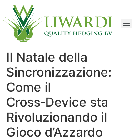
Il Natale della
Sincronizzazione:
Come il
Cross‑Device sta
Rivoluzionando il
Gioco d’Azzardo