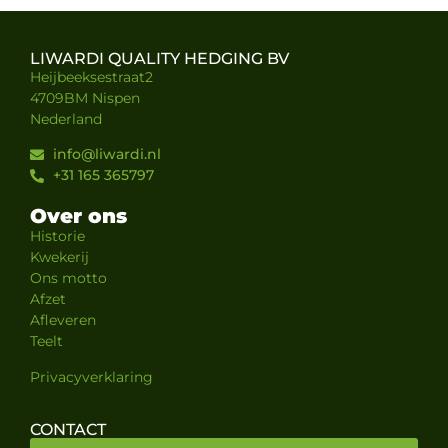
LIWARDI QUALITY HEDGING BV
Heijbeeksestraat2
4709BM Nispen
Nederland
info@liwardi.nl
+31 165 365797
Over ons
Historie
Kwekerij
Ons motto
Afzet
Afleveren
Teelt
Privacyverklaring
CONTACT