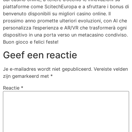
piattaforme come ScitechEuropa e a sfruttare i bonus di
benvenuto disponibili su migliori casino online. Il
prossimo anno promette ulteriori evoluzioni, con AI che
personalizza l’esperienza e AR/VR che trasformerà ogni
dispositivo in una porta verso un metacasino condiviso.
Buon gioco e felici feste!
Geef een reactie
Je e-mailadres wordt niet gepubliceerd.
Vereiste velden
zijn gemarkeerd met
*
Reactie
*