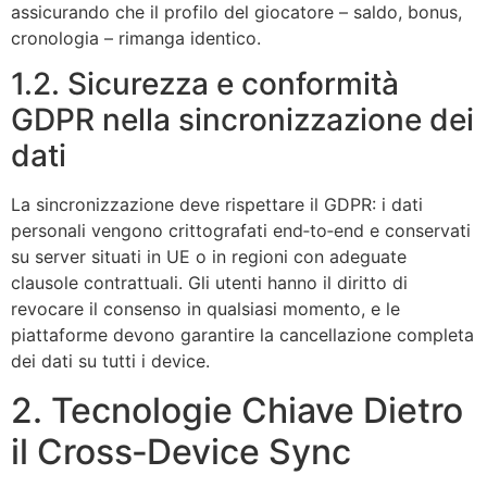
assicurando che il profilo del giocatore – saldo, bonus,
cronologia – rimanga identico.
1.2. Sicurezza e conformità
GDPR nella sincronizzazione dei
dati
La sincronizzazione deve rispettare il GDPR: i dati
personali vengono crittografati end‑to‑end e conservati
su server situati in UE o in regioni con adeguate
clausole contrattuali. Gli utenti hanno il diritto di
revocare il consenso in qualsiasi momento, e le
piattaforme devono garantire la cancellazione completa
dei dati su tutti i device.
2. Tecnologie Chiave Dietro
il Cross‑Device Sync