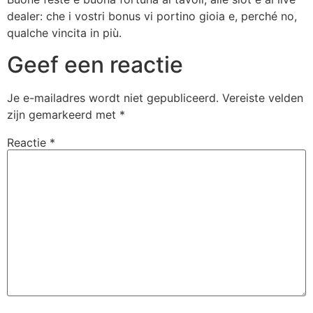
dealer: che i vostri bonus vi portino gioia e, perché no,
qualche vincita in più.
Geef een reactie
Je e-mailadres wordt niet gepubliceerd.
Vereiste velden
zijn gemarkeerd met
*
Reactie
*