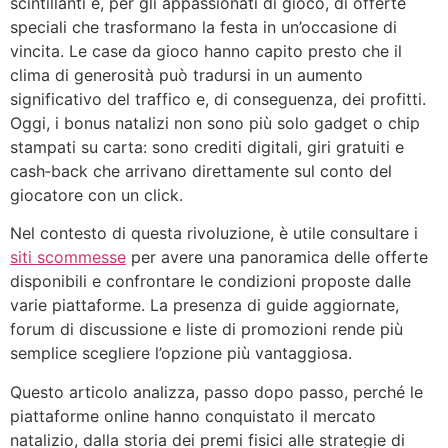
scintillanti e, per gli appassionati di gioco, di offerte
speciali che trasformano la festa in un’occasione di
vincita. Le case da gioco hanno capito presto che il
clima di generosità può tradursi in un aumento
significativo del traffico e, di conseguenza, dei profitti.
Oggi, i bonus natalizi non sono più solo gadget o chip
stampati su carta: sono crediti digitali, giri gratuiti e
cash‑back che arrivano direttamente sul conto del
giocatore con un click.
Nel contesto di questa rivoluzione, è utile consultare i
siti scommesse
per avere una panoramica delle offerte
disponibili e confrontare le condizioni proposte dalle
varie piattaforme. La presenza di guide aggiornate,
forum di discussione e liste di promozioni rende più
semplice scegliere l’opzione più vantaggiosa.
Questo articolo analizza, passo dopo passo, perché le
piattaforme online hanno conquistato il mercato
natalizio, dalla storia dei premi fisici alle strategie di