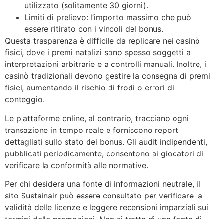
utilizzato (solitamente 30 giorni).
Limiti di prelievo: l’importo massimo che può
essere ritirato con i vincoli del bonus.
Questa trasparenza è difficile da replicare nei casinò
fisici, dove i premi natalizi sono spesso soggetti a
interpretazioni arbitrarie e a controlli manuali. Inoltre, i
casinò tradizionali devono gestire la consegna di premi
fisici, aumentando il rischio di frodi o errori di
conteggio.
Le piattaforme online, al contrario, tracciano ogni
transazione in tempo reale e forniscono report
dettagliati sullo stato dei bonus. Gli audit indipendenti,
pubblicati periodicamente, consentono ai giocatori di
verificare la conformità alle normative.
Per chi desidera una fonte di informazioni neutrale, il
sito Sustainair può essere consultato per verificare la
validità delle licenze e leggere recensioni imparziali sui