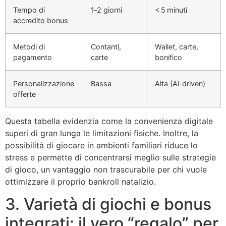
Tempo di
1‑2 giorni
< 5 minuti
accredito bonus
Metodi di
Contanti,
Wallet, carte,
pagamento
carte
bonifico
Personalizzazione
Bassa
Alta (AI‑driven)
offerte
Questa tabella evidenzia come la convenienza digitale
superi di gran lunga le limitazioni fisiche. Inoltre, la
possibilità di giocare in ambienti familiari riduce lo
stress e permette di concentrarsi meglio sulle strategie
di gioco, un vantaggio non trascurabile per chi vuole
ottimizzare il proprio bankroll natalizio.
3. Varietà di giochi e bonus
integrati: il vero “regalo” per