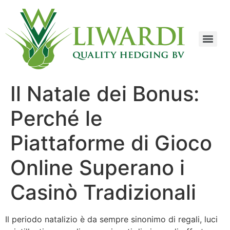
Il Natale dei Bonus:
Perché le
Piattaforme di Gioco
Online Superano i
Casinò Tradizionali
Il periodo natalizio è da sempre sinonimo di regali, luci