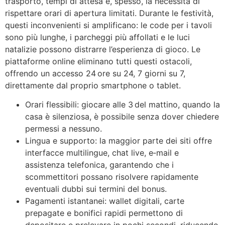
trasporto, tempi di attesa e, spesso, la necessità di
rispettare orari di apertura limitati. Durante le festività,
questi inconvenienti si amplificano: le code per i tavoli
sono più lunghe, i parcheggi più affollati e le luci
natalizie possono distrarre l’esperienza di gioco. Le
piattaforme online eliminano tutti questi ostacoli,
offrendo un accesso 24 ore su 24, 7 giorni su 7,
direttamente dal proprio smartphone o tablet.
Orari flessibili: giocare alle 3 del mattino, quando la
casa è silenziosa, è possibile senza dover chiedere
permessi a nessuno.
Lingua e supporto: la maggior parte dei siti offre
interfacce multilingue, chat live, e‑mail e
assistenza telefonica, garantendo che i
scommettitori possano risolvere rapidamente
eventuali dubbi sui termini del bonus.
Pagamenti istantanei: wallet digitali, carte
prepagate e bonifici rapidi permettono di