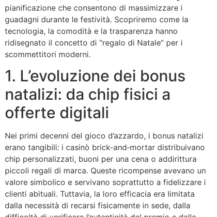
pianificazione che consentono di massimizzare i
guadagni durante le festività. Scopriremo come la
tecnologia, la comodità e la trasparenza hanno
ridisegnato il concetto di “regalo di Natale” per i
scommettitori moderni.
1. L’evoluzione dei bonus
natalizi: da chip fisici a
offerte digitali
Nei primi decenni del gioco d’azzardo, i bonus natalizi
erano tangibili: i casinò brick‑and‑mortar distribuivano
chip personalizzati, buoni per una cena o addirittura
piccoli regali di marca. Queste ricompense avevano un
valore simbolico e servivano soprattutto a fidelizzare i
clienti abituali. Tuttavia, la loro efficacia era limitata
dalla necessità di recarsi fisicamente in sede, dalla