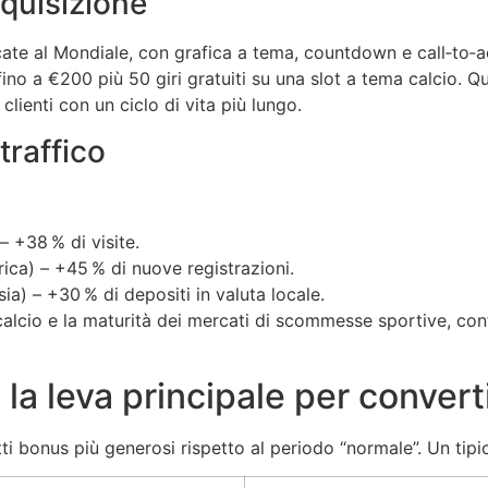
acquisizione
ate al Mondiale, con grafica a tema, countdown e call‑to‑ac
ino a €200 più 50 giri gratuiti su una slot a tema calcio. 
lienti con un ciclo di vita più lungo.
traffico
– +38 % di visite.
ica) – +45 % di nuove registrazioni.
a) – +30 % di depositi in valuta locale.
calcio e la maturità dei mercati di scommesse sportive, con
la leva principale per convert
tti bonus più generosi rispetto al periodo “normale”. Un tip