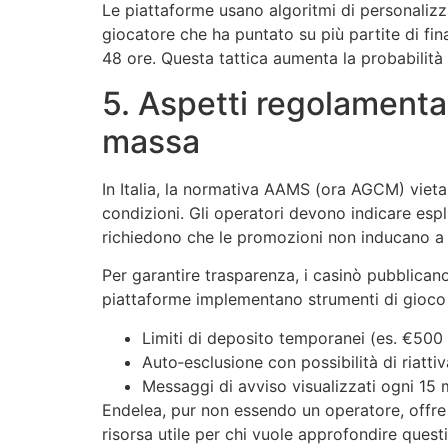
Le piattaforme usano algoritmi di personaliz
giocatore che ha puntato su più partite di fin
48 ore. Questa tattica aumenta la probabilità 
5. Aspetti regolamentar
massa
In Italia, la normativa AAMS (ora AGCM) vieta
condizioni. Gli operatori devono indicare esplic
richiedono che le promozioni non inducano a u
Per garantire trasparenza, i casinò pubblicano 
piattaforme implementano strumenti di gioco
Limiti di deposito temporanei (es. €500 a
Auto‑esclusione con possibilità di riatti
Messaggi di avviso visualizzati ogni 15 
Endelea, pur non essendo un operatore, offre 
risorsa utile per chi vuole approfondire questi