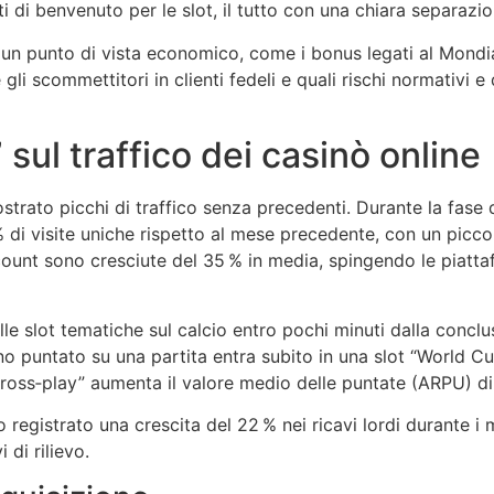
i di benvenuto per le slot, il tutto con una chiara separazion
a un punto di vista economico, come i bonus legati al Mondial
 gli scommettitori in clienti fedeli e quali rischi normativi e
 sul traffico dei casinò online
rato picchi di traffico senza precedenti. Durante la fase di
di visite uniche rispetto al mese precedente, con un picco 
count sono cresciute del 35 % in media, spingendo le piattaf
le slot tematiche sul calcio entro pochi minuti dalla conclusi
o puntato su una partita entra subito in una slot “World Cu
ss‑play” aumenta il valore medio delle puntate (ARPU) di ci
o registrato una crescita del 22 % nei ricavi lordi durante i
 di rilievo.