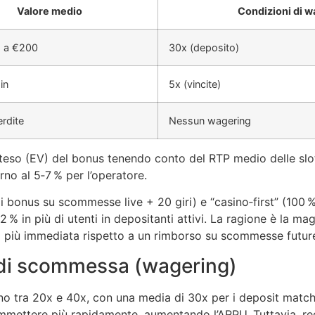
Valore medio
Condizioni di w
o a €200
30x (deposito)
in
5x (vincite)
rdite
Nessun wagering
tteso (EV) del bonus tenendo conto del RTP medio delle slot (
no al 5‑7 % per l’operatore.
 di bonus su scommesse live + 20 giri) e “casino‑first” (100
2 % in più di utenti in depositanti attivi. La ragione è la ma
più immediata rispetto a un rimborso su scommesse futur
ti di scommessa (wagering)
o tra 20x e 40x, con una media di 30x per i deposit match. 
mmettere più rapidamente, aumentando l’ARPU. Tuttavia, requ