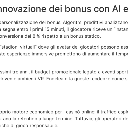
 innovazione dei bonus con AI
 personalizzazione dei bonus. Algoritmi predittivi analizzano 
 segna entro i primi 15 minuti, il giocatore riceve un “insta
nversione del 8 % rispetto a un bonus statico.
tadioni virtuali” dove gli avatar dei giocatori possono assi
ueste esperienze immersive promettono di aumentare il tem
ssimi tre anni, il budget promozionale legato a eventi sport
driven e ambienti VR. Endelea cita queste tendenze come spu
roprio motore economico per i casinò online: il traffico esp
rano la retention a lungo termine. Tuttavia, gli operatori de
che di gioco responsabile.