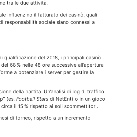
e tra le due attività.
e influenzino il fatturato dei casinò, quali
 di responsabilità sociale siano connessi a
 qualificazione del 2018, i principali casinò
del 68 % nelle 48 ore successive all’apertura
orme a potenziare i server per gestire la
one della partita. Un’analisi di log di traffico
p” (es.
Football Stars
di NetEnt) o in un gioco
rca il 15 % rispetto ai soli scommettitori.
 mesi di torneo, rispetto a un incremento