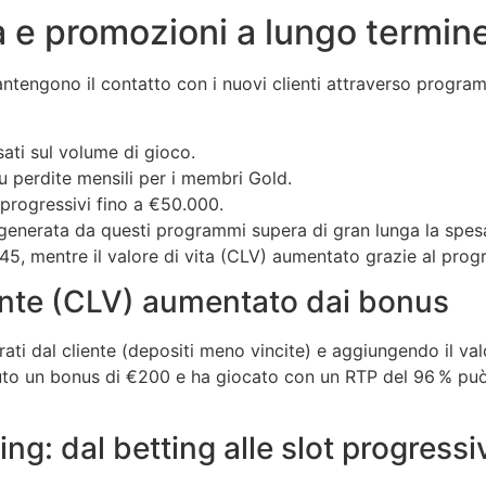
à e promozioni a lungo termi
mantengono il contatto con i nuovi clienti attraverso progr
asati sul volume di gioco.
u perdite mensili per i membri Gold.
 progressivi fino a €50.000.
n generata da questi programmi supera di gran lunga la spes
 €45, mentre il valore di vita (CLV) aumentato grazie al pr
cliente (CLV) aumentato dai bonus
ati dal cliente (depositi meno vincite) e aggiungendo il valo
vuto un bonus di €200 e ha giocato con un RTP del 96 % può 
ling: dal betting alle slot progressi