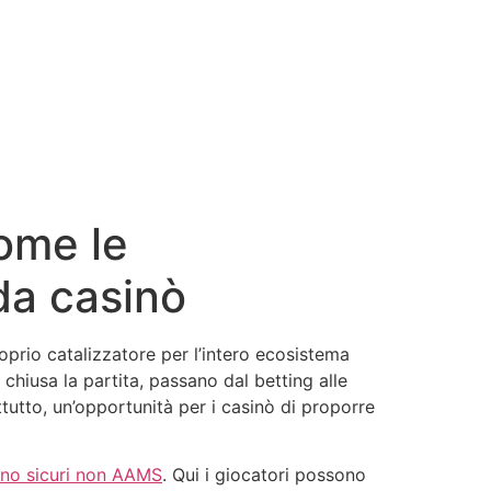
come le
da casinò
oprio catalizzatore per l’intero ecosistema
 chiusa la partita, passano dal betting alle
ttutto, un’opportunità per i casinò di proporre
ino sicuri non AAMS
. Qui i giocatori possono