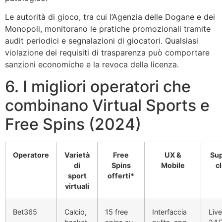
Le autorità di gioco, tra cui l’Agenzia delle Dogane e dei
Monopoli, monitorano le pratiche promozionali tramite
audit periodici e segnalazioni di giocatori. Qualsiasi
violazione dei requisiti di trasparenza può comportare
sanzioni economiche e la revoca della licenza.
6. I migliori operatori che
combinano Virtual Sports e
Free Spins (2024)
Operatore
Varietà
Free
UX &
Su
di
Spins
Mobile
cl
sport
offerti*
virtuali
Bet365
Calcio,
15 free
Interfaccia
Liv