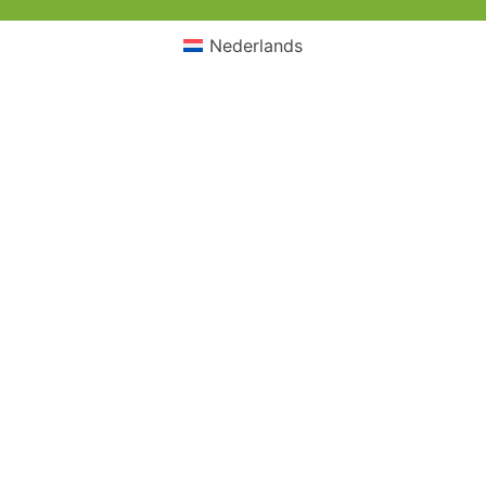
Nederlands