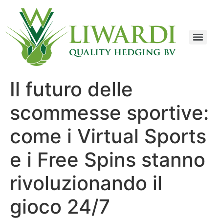
Il futuro delle
scommesse sportive:
come i Virtual Sports
e i Free Spins stanno
rivoluzionando il
gioco 24/7