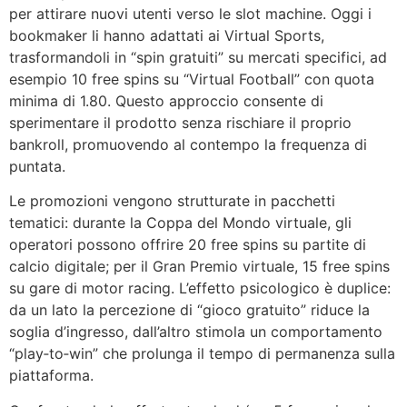
per attirare nuovi utenti verso le slot machine. Oggi i
bookmaker li hanno adattati ai Virtual Sports,
trasformandoli in “spin gratuiti” su mercati specifici, ad
esempio 10 free spins su “Virtual Football” con quota
minima di 1.80. Questo approccio consente di
sperimentare il prodotto senza rischiare il proprio
bankroll, promuovendo al contempo la frequenza di
puntata.
Le promozioni vengono strutturate in pacchetti
tematici: durante la Coppa del Mondo virtuale, gli
operatori possono offrire 20 free spins su partite di
calcio digitale; per il Gran Premio virtuale, 15 free spins
su gare di motor racing. L’effetto psicologico è duplice:
da un lato la percezione di “gioco gratuito” riduce la
soglia d’ingresso, dall’altro stimola un comportamento
“play‑to‑win” che prolunga il tempo di permanenza sulla
piattaforma.