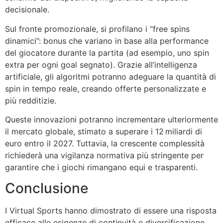
decisionale.
Sul fronte promozionale, si profilano i “free spins
dinamici”: bonus che variano in base alla performance
del giocatore durante la partita (ad esempio, uno spin
extra per ogni goal segnato). Grazie all’intelligenza
artificiale, gli algoritmi potranno adeguare la quantità di
spin in tempo reale, creando offerte personalizzate e
più redditizie.
Queste innovazioni potranno incrementare ulteriormente
il mercato globale, stimato a superare i 12 miliardi di
euro entro il 2027. Tuttavia, la crescente complessità
richiederà una vigilanza normativa più stringente per
garantire che i giochi rimangano equi e trasparenti.
Conclusione
I Virtual Sports hanno dimostrato di essere una risposta
efficace alle esigenze di continuità e diversificazione