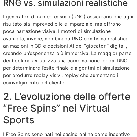
RNG vs. simulazioni realistiche
I generatori di numeri casuali (RNG) assicurano che ogni
risultato sia imprevedibile e imparziale, ma offrono
poca narrazione visiva. I motori di simulazione
avanzata, invece, combinano RNG con fisica realistica,
animazioni in 3D e decisioni AI dei “giocatori” digitali,
creando un’esperienza più immersiva. La maggior parte
dei bookmaker utilizza una combinazione ibrida: RNG
per determinare l’esito finale e algoritmi di simulazione
per produrre replay visivi, replay che aumentano il
coinvolgimento del cliente.
2. L’evoluzione delle offerte
“Free Spins” nei Virtual
Sports
I Free Spins sono nati nei casinò online come incentivo