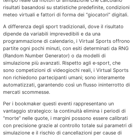
tempo reale da motori di simulazione che calcolano
risultati basandosi su statistiche predefinite, condizioni
meteo virtuali e fattori di forma dei “giocatori” digitali.
A differenza degli sport tradizionali, dove il risultato
dipende da variabili imprevedibili e da una
programmazione di calendario, i Virtual Sports offrono
partite ogni pochi minuti, con esiti determinati da RNG
(Random Number Generator) o da modelli di
simulazione più avanzati. Rispetto agli e‑sport, che
sono competizioni di videogiochi reali, i Virtual Sports
non richiedono partecipanti umani; sono interamente
automatizzati, garantendo così un flusso ininterrotto di
mercati scommesse.
Per i bookmaker questi eventi rappresentano un
vantaggio strategico: la continuità elimina i periodi di
“morte” nelle quote, i margini possono essere calibrati
con precisione grazie al controllo totale sui parametri di
simulazione e il rischio di cancellazioni per cause di