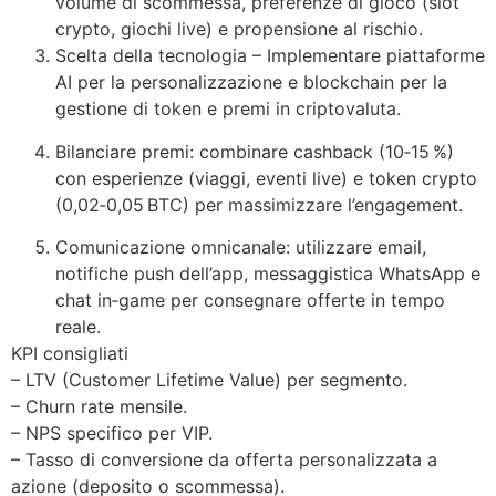
volume di scommessa, preferenze di gioco (slot
crypto, giochi live) e propensione al rischio.
Scelta della tecnologia – Implementare piattaforme
AI per la personalizzazione e blockchain per la
gestione di token e premi in criptovaluta.
Bilanciare premi: combinare cashback (10‑15 %)
con esperienze (viaggi, eventi live) e token crypto
(0,02‑0,05 BTC) per massimizzare l’engagement.
Comunicazione omnicanale: utilizzare email,
notifiche push dell’app, messaggistica WhatsApp e
chat in‑game per consegnare offerte in tempo
reale.
KPI consigliati
– LTV (Customer Lifetime Value) per segmento.
– Churn rate mensile.
– NPS specifico per VIP.
– Tasso di conversione da offerta personalizzata a
azione (deposito o scommessa).