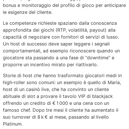
bonus e monitoraggio del profilo di gioco per anticipare
le esigenze del cliente.
Le competenze richieste spaziano dalla conoscenza
approfondita dei giochi (RTP, volatilità, payout) alla
capacità di negoziare con fornitori di servizi di lusso.
Un host di successo deve saper leggere i segnali
comportamentali, ad esempio riconoscere quando un
giocatore sta passando a una fase di “downtime” e
proporre un incentivo mirato per riattivarlo.
Storie di host che hanno trasformato giocatori medi in
high‑roller sono comuni: un esempio è quello di Maria,
host di un casinò live, che ha convinto un cliente
abituale di slot a provare il tavolo VIP di blackjack
offrendo un credito di € 1 000 e una cena con un
famoso chef. Dopo tre mesi il cliente ha aumentato il
suo turnover di 8 k € al mese, passando al livello
Platinum.