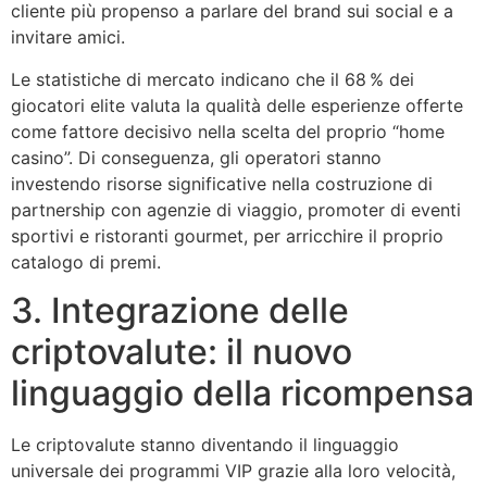
cliente più propenso a parlare del brand sui social e a
invitare amici.
Le statistiche di mercato indicano che il 68 % dei
giocatori elite valuta la qualità delle esperienze offerte
come fattore decisivo nella scelta del proprio “home
casino”. Di conseguenza, gli operatori stanno
investendo risorse significative nella costruzione di
partnership con agenzie di viaggio, promoter di eventi
sportivi e ristoranti gourmet, per arricchire il proprio
catalogo di premi.
3. Integrazione delle
criptovalute: il nuovo
linguaggio della ricompensa
Le criptovalute stanno diventando il linguaggio
universale dei programmi VIP grazie alla loro velocità,