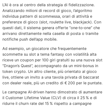
L’AI è ora al centro della strategia di fidelizzazione.
Analizzando milioni di record di gioco, l’algoritmo
individua pattern di scommessa, orari di attività e
preferenze di gioco (slot, roulette live, blackjack). Con
questi dati, il sistema genera offerte “one‑to‑one” che
arrivano direttamente nella casella di posta o tramite
notifiche push dell’app mobile.
Ad esempio, un giocatore che frequentemente
scommette su slot a tema fantasy con volatilità alta
riceve un coupon per 100 giri gratuiti su una nuova slot
“Dragon’s Quest”, accompagnato da un mini‑bonus in
token crypto. Un altro cliente, più orientato al gioco
live, ottiene un invito a una tavola privata di baccarat
con dealer reale, più un credito di € 200 per le puntate.
Le campagne AI‑driven hanno dimostrato di aumentare
il Customer Lifetime Value (CLV) di circa il 25 % e di
ridurre il churn rate del 15 % rispetto a campagne