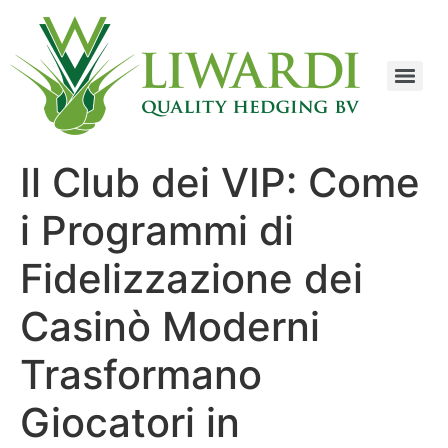
Il Club dei VIP: Come
i Programmi di
Fidelizzazione dei
Casinò Moderni
Trasformano
Giocatori in