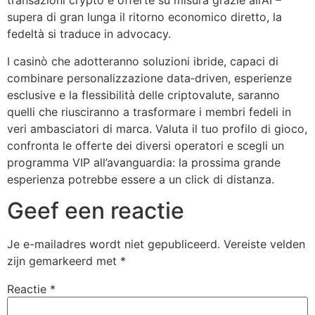
transazioni crypto e offerte su misura grazie all’AI –
supera di gran lunga il ritorno economico diretto, la
fedeltà si traduce in advocacy.
I casinò che adotteranno soluzioni ibride, capaci di
combinare personalizzazione data‑driven, esperienze
esclusive e la flessibilità delle criptovalute, saranno
quelli che riusciranno a trasformare i membri fedeli in
veri ambasciatori di marca. Valuta il tuo profilo di gioco,
confronta le offerte dei diversi operatori e scegli un
programma VIP all’avanguardia: la prossima grande
esperienza potrebbe essere a un click di distanza.
Geef een reactie
Je e-mailadres wordt niet gepubliceerd.
Vereiste velden
zijn gemarkeerd met
*
Reactie
*