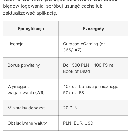
błędów logowania, spróbuj usunąć cache lub
zaktualizować aplikację.
Specyfikacja
Szczegóły
Licencja
Curacao eGaming (nr
365/JAZ)
Bonus powitalny
Do 1500 PLN + 100 FS na
Book of Dead
Wymagania
40x dla bonusu pieniężnego,
wagarowania (WR)
50x dla FS
Minimalny depozyt
20 PLN
Obsługiwane waluty
PLN, EUR, USD