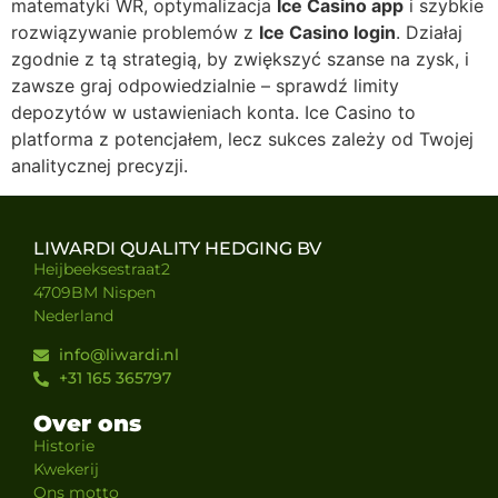
matematyki WR, optymalizacja
Ice Casino app
i szybkie
rozwiązywanie problemów z
Ice Casino login
. Działaj
zgodnie z tą strategią, by zwiększyć szanse na zysk, i
zawsze graj odpowiedzialnie – sprawdź limity
depozytów w ustawieniach konta. Ice Casino to
platforma z potencjałem, lecz sukces zależy od Twojej
analitycznej precyzji.
LIWARDI QUALITY HEDGING BV
Heijbeeksestraat2
4709BM Nispen
Nederland
info@liwardi.nl
+31 165 365797
Over ons
Historie
Kwekerij
Ons motto