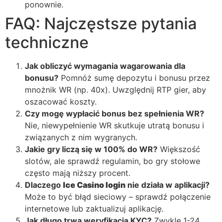
ponownie.
FAQ: Najczęstsze pytania
techniczne
Jak obliczyć wymagania wagarowania dla
bonusu?
Pomnóż sumę depozytu i bonusu przez
mnożnik WR (np. 40x). Uwzględnij RTP gier, aby
oszacować koszty.
Czy mogę wypłacić bonus bez spełnienia WR?
Nie, niewypełnienie WR skutkuje utratą bonusu i
związanych z nim wygranych.
Jakie gry liczą się w 100% do WR?
Większość
slotów, ale sprawdź regulamin, bo gry stołowe
często mają niższy procent.
Dlaczego
Ice Casino login
nie działa w aplikacji?
Może to być błąd sieciowy – sprawdź połączenie
internetowe lub zaktualizuj aplikację.
Jak długo trwa weryfikacja KYC?
Zwykle 1-24