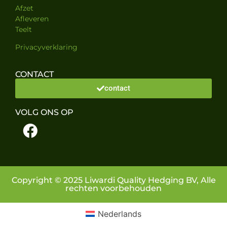
Afzet
Afleveren
Teelt
Privacyverklaring
CONTACT
contact
VOLG ONS OP
Copyright © 2025 Liwardi Quality Hedging BV, Alle
rechten voorbehouden
Nederlands