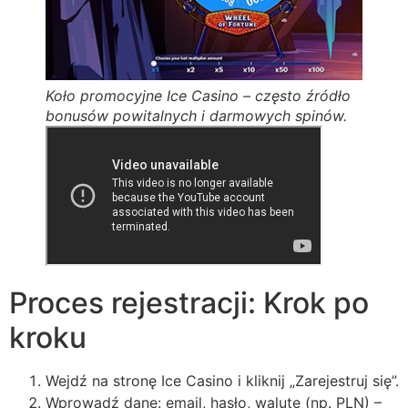
Koło promocyjne Ice Casino – często źródło
bonusów powitalnych i darmowych spinów.
Proces rejestracji: Krok po
kroku
Wejdź na stronę Ice Casino i kliknij „Zarejestruj się”.
Wprowadź dane: email, hasło, walutę (np. PLN) –