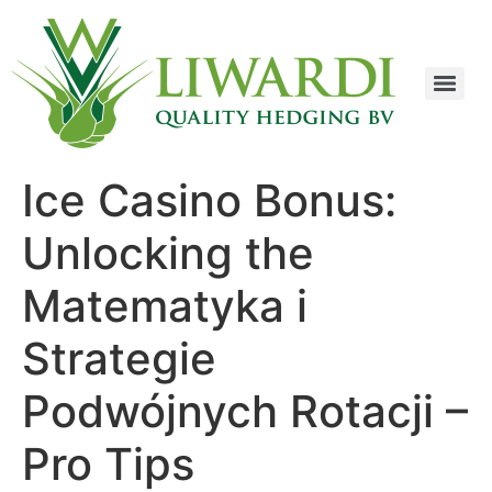
Ice Casino Bonus:
Unlocking the
Matematyka i
Strategie
Podwójnych Rotacji –
Pro Tips