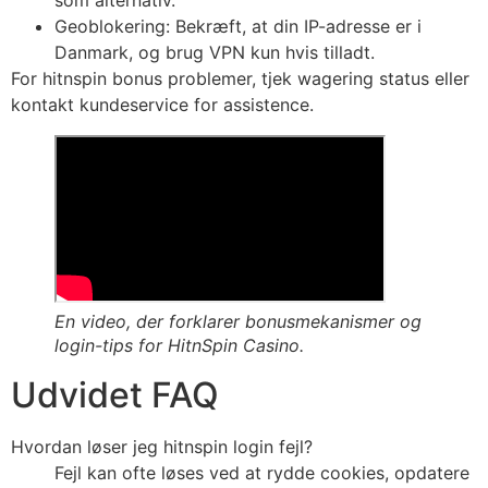
Geoblokering: Bekræft, at din IP-adresse er i
Danmark, og brug VPN kun hvis tilladt.
For hitnspin bonus problemer, tjek wagering status eller
kontakt kundeservice for assistence.
En video, der forklarer bonusmekanismer og
login-tips for HitnSpin Casino.
Udvidet FAQ
Hvordan løser jeg hitnspin login fejl?
Fejl kan ofte løses ved at rydde cookies, opdatere