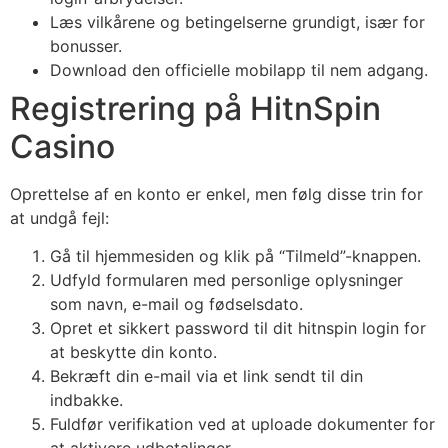
Læs vilkårene og betingelserne grundigt, især for
bonusser.
Download den officielle mobilapp til nem adgang.
Registrering på HitnSpin
Casino
Oprettelse af en konto er enkel, men følg disse trin for
at undgå fejl:
Gå til hjemmesiden og klik på “Tilmeld”-knappen.
Udfyld formularen med personlige oplysninger
som navn, e-mail og fødselsdato.
Opret et sikkert password til dit hitnspin login for
at beskytte din konto.
Bekræft din e-mail via et link sendt til din
indbakke.
Fuldfør verifikation ved at uploade dokumenter for