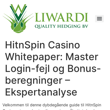
HitnSpin Casino
Whitepaper: Master
Login-fejl og Bonus-
beregninger –
Ekspertanalyse
Velkommen til denne dybdegående guide til HitnSpin