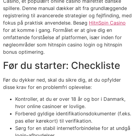
Casino, et populært online casino målrettet danske
spillere. Denne manual dækker alt fra grundlæggende
registrering til avancerede strategier og fejlfinding, med
fokus på praktisk anvendelse. Besøg
HitnSpin Casino
for at komme i gang. Formålet er at give dig en
omfattende forståelse af platformen, især inden for
nøgleområder som hitnspin casino login og hitnspin
bonus optimering.
Før du starter: Checkliste
Før du dykker ned, skal du sikre dig, at du opfylder
disse krav for en problemfri oplevelse:
Kontroller, at du er over 18 år og bor i Danmark,
hvor online casinoer er lovlige.
Forbered gyldige identifikationsdokumenter (f.eks.
pas eller kørekort) til verifikation.
Sørg for en stabil internetforbindelse for at undgå
login-afbrydelser.