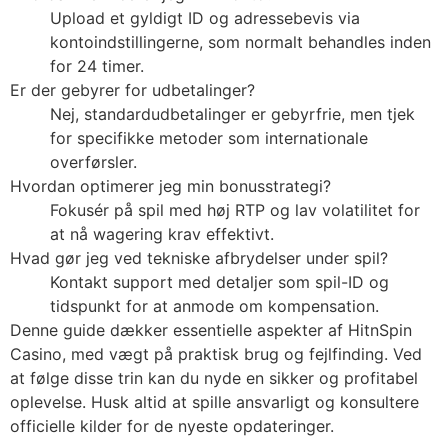
Upload et gyldigt ID og adressebevis via
kontoindstillingerne, som normalt behandles inden
for 24 timer.
Er der gebyrer for udbetalinger?
Nej, standardudbetalinger er gebyrfrie, men tjek
for specifikke metoder som internationale
overførsler.
Hvordan optimerer jeg min bonusstrategi?
Fokusér på spil med høj RTP og lav volatilitet for
at nå wagering krav effektivt.
Hvad gør jeg ved tekniske afbrydelser under spil?
Kontakt support med detaljer som spil-ID og
tidspunkt for at anmode om kompensation.
Denne guide dækker essentielle aspekter af HitnSpin
Casino, med vægt på praktisk brug og fejlfinding. Ved
at følge disse trin kan du nyde en sikker og profitabel
oplevelse. Husk altid at spille ansvarligt og konsultere
officielle kilder for de nyeste opdateringer.