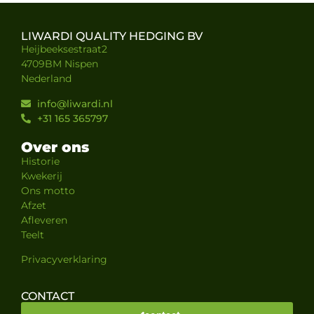
LIWARDI QUALITY HEDGING BV
Heijbeeksestraat2
4709BM Nispen
Nederland
info@liwardi.nl
+31 165 365797
Over ons
Historie
Kwekerij
Ons motto
Afzet
Afleveren
Teelt
Privacyverklaring
CONTACT