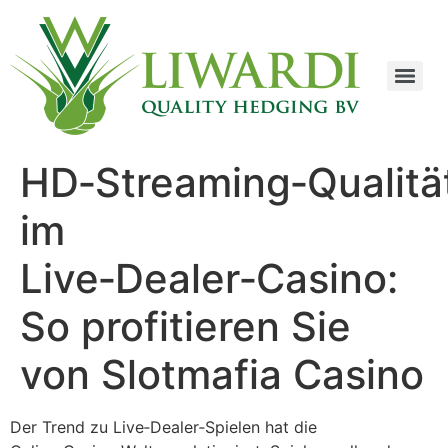
HD‑Streaming‑Qualitä
im
Live‑Dealer‑Casino:
So profitieren Sie
von Slotmafia Casino
Der Trend zu Live‑Dealer‑Spielen hat die