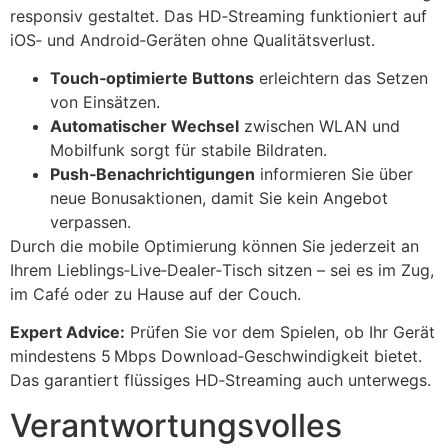
responsiv gestaltet. Das HD‑Streaming funktioniert auf
iOS‑ und Android‑Geräten ohne Qualitätsverlust.
Touch‑optimierte Buttons
erleichtern das Setzen
von Einsätzen.
Automatischer Wechsel
zwischen WLAN und
Mobilfunk sorgt für stabile Bildraten.
Push‑Benachrichtigungen
informieren Sie über
neue Bonusaktionen, damit Sie kein Angebot
verpassen.
Durch die mobile Optimierung können Sie jederzeit an
Ihrem Lieblings‑Live‑Dealer‑Tisch sitzen – sei es im Zug,
im Café oder zu Hause auf der Couch.
Expert Advice:
Prüfen Sie vor dem Spielen, ob Ihr Gerät
mindestens 5 Mbps Download‑Geschwindigkeit bietet.
Das garantiert flüssiges HD‑Streaming auch unterwegs.
Verantwortungsvolles