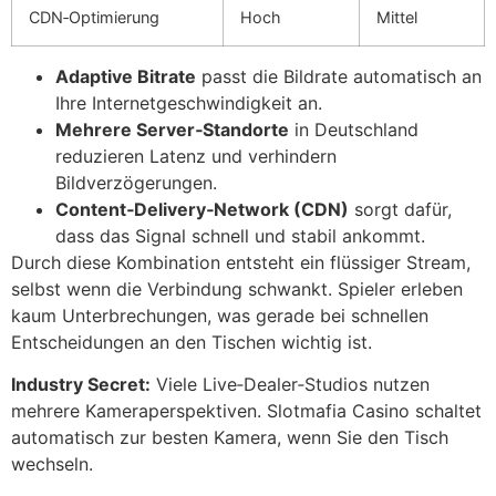
CDN‑Optimierung
Hoch
Mittel
Adaptive Bitrate
passt die Bildrate automatisch an
Ihre Internetgeschwindigkeit an.
Mehrere Server‑Standorte
in Deutschland
reduzieren Latenz und verhindern
Bildverzögerungen.
Content‑Delivery‑Network (CDN)
sorgt dafür,
dass das Signal schnell und stabil ankommt.
Durch diese Kombination entsteht ein flüssiger Stream,
selbst wenn die Verbindung schwankt. Spieler erleben
kaum Unterbrechungen, was gerade bei schnellen
Entscheidungen an den Tischen wichtig ist.
Industry Secret:
Viele Live‑Dealer‑Studios nutzen
mehrere Kameraperspektiven. Slotmafia Casino schaltet
automatisch zur besten Kamera, wenn Sie den Tisch
wechseln.