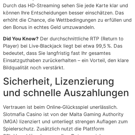
Durch das HD‑Streaming sehen Sie jede Karte klar und
können Ihre Entscheidungen besser einschätzen. Das
erhöht die Chance, die Wettbedingungen zu erfüllen und
den Bonus in echtes Geld umzuwandeln.
Did You Know?
Der durchschnittliche RTP (Return to
Player) bei Live‑Blackjack liegt bei etwa 99,5 %. Das
bedeutet, dass Sie langfristig fast Ihr gesamtes
Einsatzguthaben zurückerhalten – ein Vorteil, den klare
Bildqualität noch verstärkt.
Sicherheit, Lizenzierung
und schnelle Auszahlungen
Vertrauen ist beim Online‑Glücksspiel unerlässlich.
Slotmafia Casino ist von der Malta Gaming Authority
(MGA) lizenziert und unterliegt strengen Auflagen zum
Spielerschutz. Zusätzlich nutzt die Plattform