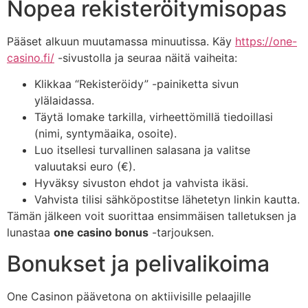
Nopea rekisteröitymisopas
Pääset alkuun muutamassa minuutissa. Käy
https://one-
casino.fi/
-sivustolla ja seuraa näitä vaiheita:
Klikkaa “Rekisteröidy” -painiketta sivun
ylälaidassa.
Täytä lomake tarkilla, virheettömillä tiedoillasi
(nimi, syntymäaika, osoite).
Luo itsellesi turvallinen salasana ja valitse
valuutaksi euro (€).
Hyväksy sivuston ehdot ja vahvista ikäsi.
Vahvista tilisi sähköpostitse lähetetyn linkin kautta.
Tämän jälkeen voit suorittaa ensimmäisen talletuksen ja
lunastaa
one casino bonus
-tarjouksen.
Bonukset ja pelivalikoima
One Casinon päävetona on aktiivisille pelaajille