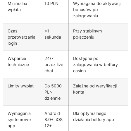
Minimalna
10 PLN
Wymagana do aktywacji
wpłata
bonusów po
zalogowaniu
Czas
<1
Przy stabilnym
przetwarzania
sekunda
połączeniu
login
Wsparcie
24/7
Dostępne po
techniczne
przez live
zalogowaniu w betfury
chat
casino
Limity wypłat
Do 5000
Zależne od weryfikacji
PLN
konta
dziennie
Wymagania
Android
Dla optymalnego
systemowe
8.0+, iOS
działania betfury app
app
12+