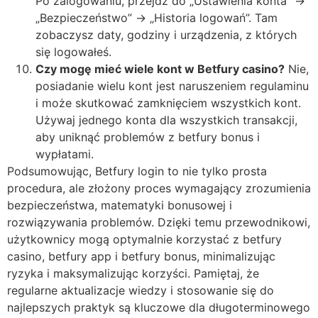
Po zalogowaniu, przejdź do „Ustawienia konta” →
„Bezpieczeństwo” → „Historia logowań”. Tam
zobaczysz daty, godziny i urządzenia, z których
się logowałeś.
Czy mogę mieć wiele kont w Betfury casino?
Nie,
posiadanie wielu kont jest naruszeniem regulaminu
i może skutkować zamknięciem wszystkich kont.
Używaj jednego konta dla wszystkich transakcji,
aby uniknąć problemów z betfury bonus i
wypłatami.
Podsumowując, Betfury login to nie tylko prosta
procedura, ale złożony proces wymagający zrozumienia
bezpieczeństwa, matematyki bonusowej i
rozwiązywania problemów. Dzięki temu przewodnikowi,
użytkownicy mogą optymalnie korzystać z betfury
casino, betfury app i betfury bonus, minimalizując
ryzyka i maksymalizując korzyści. Pamiętaj, że
regularne aktualizacje wiedzy i stosowanie się do
najlepszych praktyk są kluczowe dla długoterminowego