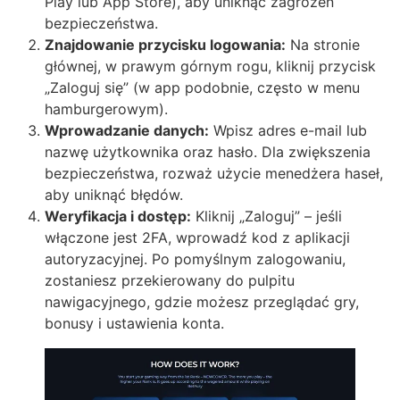
Play lub App Store), aby uniknąć zagrożeń
bezpieczeństwa.
Znajdowanie przycisku logowania:
Na stronie
głównej, w prawym górnym rogu, kliknij przycisk
„Zaloguj się” (w app podobnie, często w menu
hamburgerowym).
Wprowadzanie danych:
Wpisz adres e-mail lub
nazwę użytkownika oraz hasło. Dla zwiększenia
bezpieczeństwa, rozważ użycie menedżera haseł,
aby uniknąć błędów.
Weryfikacja i dostęp:
Kliknij „Zaloguj” – jeśli
włączone jest 2FA, wprowadź kod z aplikacji
autoryzacyjnej. Po pomyślnym zalogowaniu,
zostaniesz przekierowany do pulpitu
nawigacyjnego, gdzie możesz przeglądać gry,
bonusy i ustawienia konta.