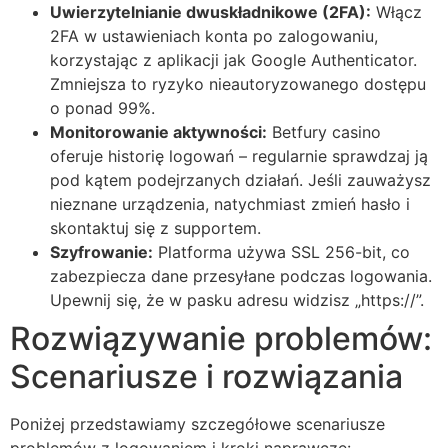
Uwierzytelnianie dwuskładnikowe (2FA):
Włącz
2FA w ustawieniach konta po zalogowaniu,
korzystając z aplikacji jak Google Authenticator.
Zmniejsza to ryzyko nieautoryzowanego dostępu
o ponad 99%.
Monitorowanie aktywności:
Betfury casino
oferuje historię logowań – regularnie sprawdzaj ją
pod kątem podejrzanych działań. Jeśli zauważysz
nieznane urządzenia, natychmiast zmień hasło i
skontaktuj się z supportem.
Szyfrowanie:
Platforma używa SSL 256-bit, co
zabezpiecza dane przesyłane podczas logowania.
Upewnij się, że w pasku adresu widzisz „https://”.
Rozwiązywanie problemów:
Scenariusze i rozwiązania
Poniżej przedstawiamy szczegółowe scenariusze
problemów z logowaniem i kroki naprawcze: