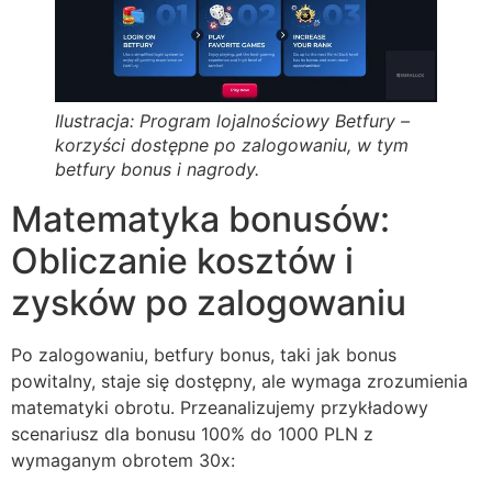
Ilustracja: Program lojalnościowy Betfury –
korzyści dostępne po zalogowaniu, w tym
betfury bonus i nagrody.
Matematyka bonusów:
Obliczanie kosztów i
zysków po zalogowaniu
Po zalogowaniu, betfury bonus, taki jak bonus
powitalny, staje się dostępny, ale wymaga zrozumienia
matematyki obrotu. Przeanalizujemy przykładowy
scenariusz dla bonusu 100% do 1000 PLN z
wymaganym obrotem 30x: