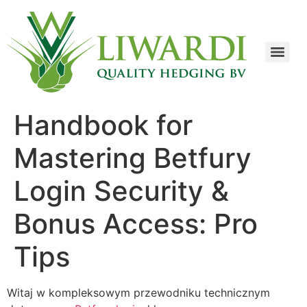
Handbook for
Mastering Betfury
Login Security &
Bonus Access: Pro
Tips
Witaj w kompleksowym przewodniku technicznym