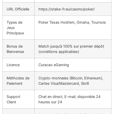
URL Officielle
https://stake-fr.eu/casino/poker/
Types de
Poker Texas Hold’em, Omaha, Tournois
Jeux
Principaux
Bonus de
Match jusqu’à 100% sur premier dépôt
Bienvenue
(conditions applicables)
Licence
Curacao eGaming
Méthodes de
Crypto-monnaies (Bitcoin, Ethereum),
Paiement
Cartes Visa/Mastercard, Skrill
Support
Chat en direct, E-mail, disponible 24
Client
heures sur 24