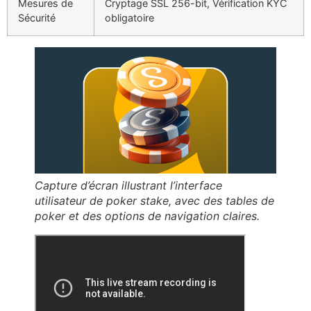
Mesures de
Cryptage SSL 256-bit, Vérification KYC
Sécurité
obligatoire
Capture d’écran illustrant l’interface
utilisateur de poker stake, avec des tables de
poker et des options de navigation claires.