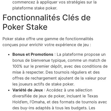
commencez à appliquer vos stratégies sur la
plateforme stake poker.
Fonctionnalités Clés de
Poker Stake
Poker stake offre une gamme de fonctionnalités
conçues pour enrichir votre expérience de jeu :
Bonus et Promotions
: La plateforme propose un
bonus de bienvenue typique, comme un match de
100% sur le premier dépôt, avec des conditions de
mise à respecter. Des tournois réguliers et des
offres de rechargement ajoutent de la valeur pour
les joueurs actifs de stake poker.
Variété de Jeux
: Accédez à une sélection
diversifiée de jeux de poker, incluant le Texas
Hold’em, l’Omaha, et des formats de tournois avec
des buy-ins adaptés à tous les budgets. Les