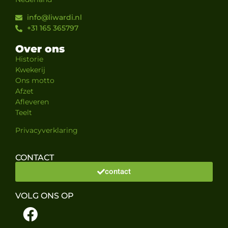
info@liwardi.nl
+31 165 365797
Over ons
Historie
Kwekerij
Ons motto
Afzet
Afleveren
Teelt
Privacyverklaring
CONTACT
contact
VOLG ONS OP