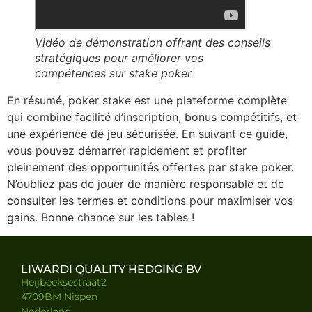
Vidéo de démonstration offrant des conseils
stratégiques pour améliorer vos
compétences sur stake poker.
En résumé, poker stake est une plateforme complète
qui combine facilité d’inscription, bonus compétitifs, et
une expérience de jeu sécurisée. En suivant ce guide,
vous pouvez démarrer rapidement et profiter
pleinement des opportunités offertes par stake poker.
N’oubliez pas de jouer de manière responsable et de
consulter les termes et conditions pour maximiser vos
gains. Bonne chance sur les tables !
LIWARDI QUALITY HEDGING BV
Heijbeeksestraat2
4709BM Nispen
Nederland