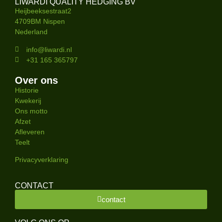
LIWARDI QUALITY HEDGING BV
Heijbeeksestraat2
4709BM Nispen
Nederland
info@liwardi.nl
+31 165 365797
Over ons
Historie
Kwekerij
Ons motto
Afzet
Afleveren
Teelt
Privacyverklaring
CONTACT
contact