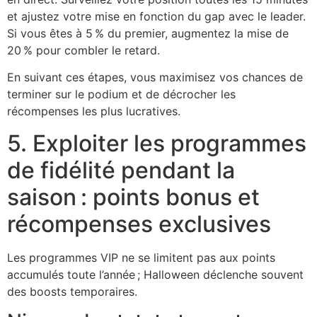
et ajustez votre mise en fonction du gap avec le leader.
Si vous êtes à 5 % du premier, augmentez la mise de
20 % pour combler le retard.
En suivant ces étapes, vous maximisez vos chances de
terminer sur le podium et de décrocher les
récompenses les plus lucratives.
5. Exploiter les programmes
de fidélité pendant la
saison : points bonus et
récompenses exclusives
Les programmes VIP ne se limitent pas aux points
accumulés toute l’année ; Halloween déclenche souvent
des boosts temporaires.