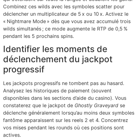
Combinez ces wilds avec les symboles scatter pour
déclencher un multiplicateur de 5 x ou 10 x. Activez le
« Nightmare Mode » dès que vous avez accumulé trois
wilds simultanés ; ce mode augmente le RTP de 0,5 %
pendant les 5 prochains spins.
Identifier les moments de
déclenchement du jackpot
progressif
Les jackpots progressifs ne tombent pas au hasard.
Analysez les historiques de paiement (souvent
disponibles dans les sections d’aide du casino). Vous
constaterez que le jackpot de
Ghostly Graveyard
se
déclenche généralement lorsqu’au moins deux symboles
fantôme apparaissent sur les reels 2 et 4. Concentrez
vos mises pendant les rounds où ces positions sont
actives.