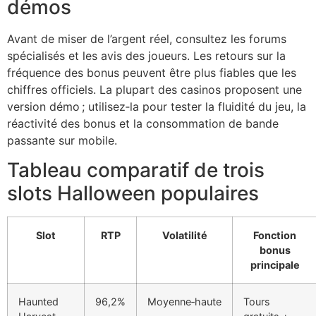
démos
Avant de miser de l’argent réel, consultez les forums
spécialisés et les avis des joueurs. Les retours sur la
fréquence des bonus peuvent être plus fiables que les
chiffres officiels. La plupart des casinos proposent une
version démo ; utilisez‑la pour tester la fluidité du jeu, la
réactivité des bonus et la consommation de bande
passante sur mobile.
Tableau comparatif de trois
slots Halloween populaires
Slot
RTP
Volatilité
Fonction
bonus
principale
Haunted
96,2%
Moyenne‑haute
Tours