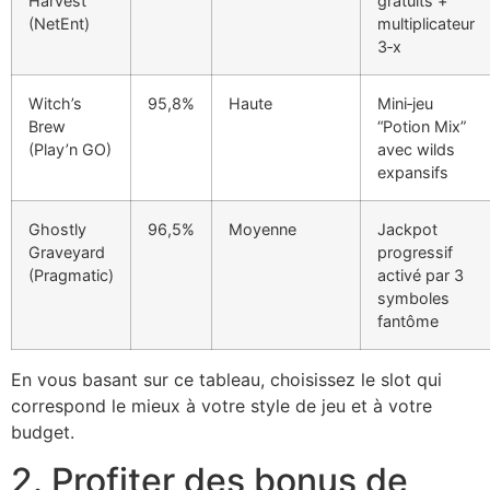
Harvest
gratuits +
(NetEnt)
multiplicateur
3‑x
Witch’s
95,8%
Haute
Mini‑jeu
Brew
“Potion Mix”
(Play’n GO)
avec wilds
expansifs
Ghostly
96,5%
Moyenne
Jackpot
Graveyard
progressif
(Pragmatic)
activé par 3
symboles
fantôme
En vous basant sur ce tableau, choisissez le slot qui
correspond le mieux à votre style de jeu et à votre
budget.
2. Profiter des bonus de