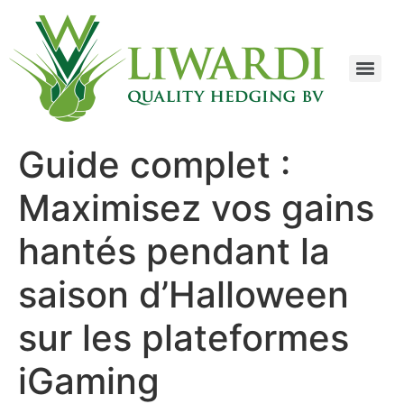
Guide complet :
Maximisez vos gains
hantés pendant la
saison d’Halloween
sur les plateformes
iGaming