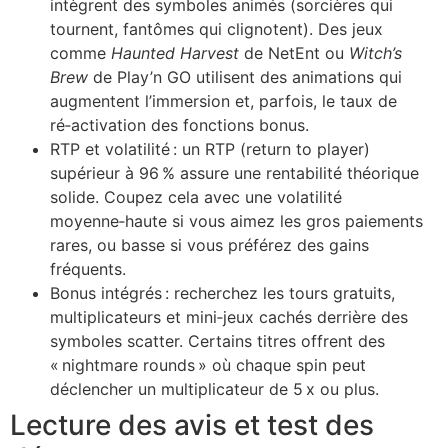
intègrent des symboles animés (sorcières qui
tournent, fantômes qui clignotent). Des jeux
comme
Haunted Harvest
de NetEnt ou
Witch’s
Brew
de Play’n GO utilisent des animations qui
augmentent l’immersion et, parfois, le taux de
ré‑activation des fonctions bonus.
RTP et volatilité : un RTP (return to player)
supérieur à 96 % assure une rentabilité théorique
solide. Coupez cela avec une volatilité
moyenne‑haute si vous aimez les gros paiements
rares, ou basse si vous préférez des gains
fréquents.
Bonus intégrés : recherchez les tours gratuits,
multiplicateurs et mini‑jeux cachés derrière des
symboles scatter. Certains titres offrent des
« nightmare rounds » où chaque spin peut
déclencher un multiplicateur de 5 x ou plus.
Lecture des avis et test des