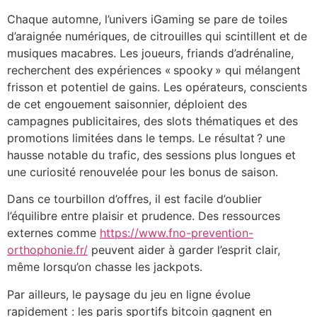
Chaque automne, l’univers iGaming se pare de toiles
d’araignée numériques, de citrouilles qui scintillent et de
musiques macabres. Les joueurs, friands d’adrénaline,
recherchent des expériences « spooky » qui mélangent
frisson et potentiel de gains. Les opérateurs, conscients
de cet engouement saisonnier, déploient des
campagnes publicitaires, des slots thématiques et des
promotions limitées dans le temps. Le résultat ? une
hausse notable du trafic, des sessions plus longues et
une curiosité renouvelée pour les bonus de saison.
Dans ce tourbillon d’offres, il est facile d’oublier
l’équilibre entre plaisir et prudence. Des ressources
externes comme
https://www.fno-prevention-
orthophonie.fr/
peuvent aider à garder l’esprit clair,
même lorsqu’on chasse les jackpots.
Par ailleurs, le paysage du jeu en ligne évolue
rapidement : les paris sportifs bitcoin gagnent en