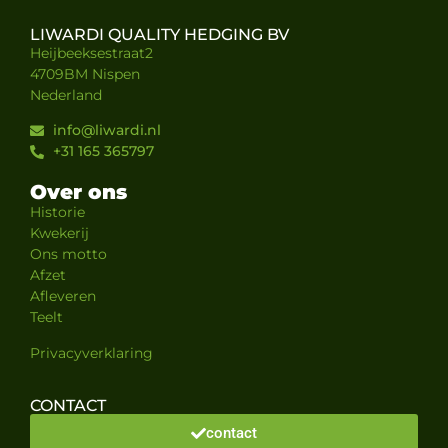
LIWARDI QUALITY HEDGING BV
Heijbeeksestraat2
4709BM Nispen
Nederland
info@liwardi.nl
+31 165 365797
Over ons
Historie
Kwekerij
Ons motto
Afzet
Afleveren
Teelt
Privacyverklaring
CONTACT
contact