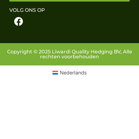
VOLG ONS OP
Copyright © 2025 Liwardi Quality Hedging BV, Alle
rechten voorbehouden
Nederlands