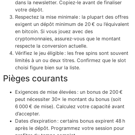
dans la newsletter. Copiez‑le avant de finaliser
votre dépôt.
Respectez la mise minimale : la plupart des offres
exigent un dépôt minimum de 20 € ou l’équivalent
en bitcoin. Si vous jouez avec des
cryptomonnaies, assurez‑vous que le montant
respecte la conversion actuelle.
Vérifiez le jeu éligible : les free spins sont souvent
limités à un ou deux titres. Confirmez que le slot
choisi figure bien sur la liste.
Pièges courants
Exigences de mise élevées : un bonus de 200 €
peut nécessiter 30× le montant du bonus (soit
6 000 € de mise). Calculez votre capacité avant
d’accepter.
Dates d’expiration : certains bonus expirent 48 h
après le dépôt. Programmez votre session pour