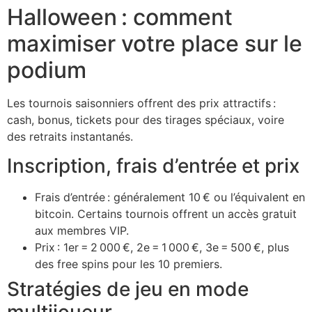
Halloween : comment
maximiser votre place sur le
podium
Les tournois saisonniers offrent des prix attractifs :
cash, bonus, tickets pour des tirages spéciaux, voire
des retraits instantanés.
Inscription, frais d’entrée et prix
Frais d’entrée : généralement 10 € ou l’équivalent en
bitcoin. Certains tournois offrent un accès gratuit
aux membres VIP.
Prix : 1er = 2 000 €, 2e = 1 000 €, 3e = 500 €, plus
des free spins pour les 10 premiers.
Stratégies de jeu en mode