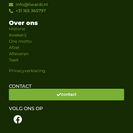
info@liwardi.nl
+31 165 365797
Over ons
Historie
Kwekerij
Ons motto
Afzet
Afleveren
Teelt
Privacyverklaring
CONTACT
contact
VOLG ONS OP