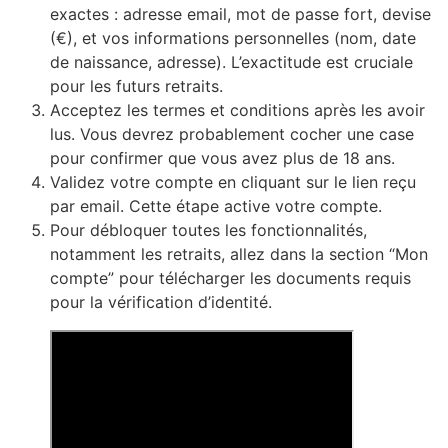
exactes : adresse email, mot de passe fort, devise
(€), et vos informations personnelles (nom, date
de naissance, adresse). L’exactitude est cruciale
pour les futurs retraits.
Acceptez les termes et conditions après les avoir
lus. Vous devrez probablement cocher une case
pour confirmer que vous avez plus de 18 ans.
Validez votre compte en cliquant sur le lien reçu
par email. Cette étape active votre compte.
Pour débloquer toutes les fonctionnalités,
notamment les retraits, allez dans la section “Mon
compte” pour télécharger les documents requis
pour la vérification d’identité.