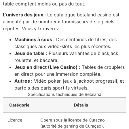
table comptent moins ou pas du tout.
L’univers des jeux :
Le catalogue betaland casino est
alimenté par de nombreux fournisseurs de logiciels
réputés. Vous y trouverez :
Machines à sous :
Des centaines de titres, des
classiques aux vidéo-slots les plus récentes.
Jeux de table :
Plusieurs variantes de blackjack,
roulette, et baccara.
Jeux en direct (Live Casino) :
Tables de croupiers
en direct pour une immersion complète.
Autres :
Vidéo poker, jeux à jackpot progressif, et
parfois des paris sportifs virtuels.
Spécifications techniques de Betaland
Catégorie
Détails
Licence
Opère sous la licence de Curaçao
(autorité de gaming de Curaçao).