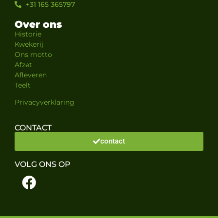
+31 165 365797
Over ons
Historie
Kwekerij
Ons motto
Afzet
Afleveren
Teelt
Privacyverklaring
CONTACT
contact
VOLG ONS OP