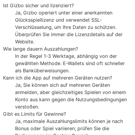
Ist Gizbo sicher und lizenziert?
Ja, Gizbo operiert unter einer anerkannten
Glücksspiellizenz und verwendet SSL-
Verschlüsselung, um Ihre Daten zu schützen.
Überprüfen Sie immer die Lizenzdetails auf der
Website.
Wie lange dauern Auszahlungen?
In der Regel 1-3 Werktage, abhängig von der
gewählten Methode. E-Wallets sind oft schneller
als Banküberweisungen.
Kann ich die App auf mehreren Geräten nutzen?
Ja, Sie können sich auf mehreren Geräten
anmelden, aber gleichzeitiges Spielen von einem
Konto aus kann gegen die Nutzungsbedingungen
verstoßen.
Gibt es Limits für Gewinne?
Ja, maximale Auszahlungslimits können je nach
Bonus oder Spiel variieren; prüfen Sie die