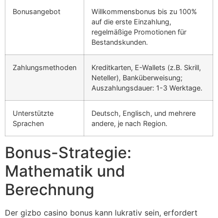
Bonusangebot
Willkommensbonus bis zu 100%
auf die erste Einzahlung,
regelmäßige Promotionen für
Bestandskunden.
Zahlungsmethoden
Kreditkarten, E-Wallets (z.B. Skrill,
Neteller), Banküberweisung;
Auszahlungsdauer: 1-3 Werktage.
Unterstützte
Deutsch, Englisch, und mehrere
Sprachen
andere, je nach Region.
Bonus-Strategie:
Mathematik und
Berechnung
Der gizbo casino bonus kann lukrativ sein, erfordert