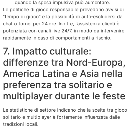
quando la spesa impulsiva può aumentare.
Le politiche di gioco responsabile prevedono avvisi di
“tempo di gioco” e la possibilità di auto‑escludersi da
chat o tornei per 24 ore. Inoltre, l’assistenza clienti è
potenziata con canali live 24/7, in modo da intervenire
rapidamente in caso di comportamenti a rischio.
7. Impatto culturale:
differenze tra Nord‑Europa,
America Latina e Asia nella
preferenza tra solitario e
multiplayer durante le feste
Le statistiche di settore indicano che la scelta tra gioco
solitario e multiplayer è fortemente influenzata dalle
tradizioni locali.