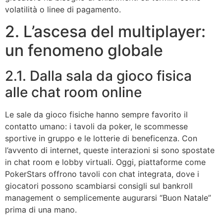
volatilità o linee di pagamento.
2. L’ascesa del multiplayer:
un fenomeno globale
2.1. Dalla sala da gioco fisica
alle chat room online
Le sale da gioco fisiche hanno sempre favorito il
contatto umano: i tavoli da poker, le scommesse
sportive in gruppo e le lotterie di beneficenza. Con
l’avvento di internet, queste interazioni si sono spostate
in chat room e lobby virtuali. Oggi, piattaforme come
PokerStars offrono tavoli con chat integrata, dove i
giocatori possono scambiarsi consigli sul bankroll
management o semplicemente augurarsi “Buon Natale”
prima di una mano.