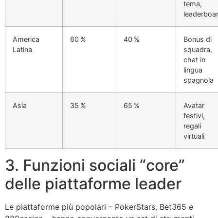
tema,
leaderboa
America
60 %
40 %
Bonus di
Latina
squadra,
chat in
lingua
spagnola
Asia
35 %
65 %
Avatar
festivi,
regali
virtuali
3. Funzioni sociali “core”
delle piattaforme leader
Le piattaforme più popolari – PokerStars, Bet365 e