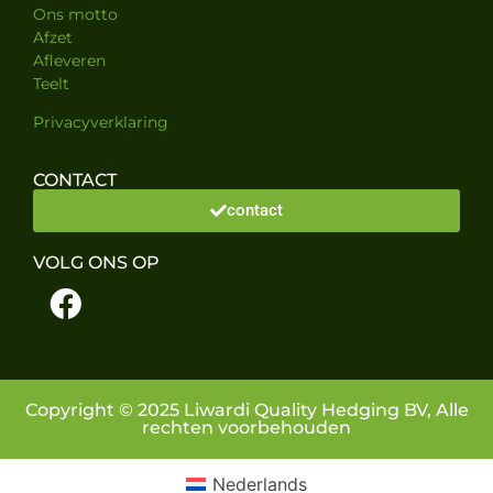
Ons motto
Afzet
Afleveren
Teelt
Privacyverklaring
CONTACT
contact
VOLG ONS OP
Copyright © 2025 Liwardi Quality Hedging BV, Alle
rechten voorbehouden
Nederlands