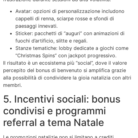
Avatar: opzioni di personalizzazione includono
cappelli di renna, sciarpe rosse e sfondi di
paesaggi innevati.
Sticker: pacchetti di “auguri” con animazioni di
fuochi d’artificio, slitte e regali.
Stanze tematiche: lobby dedicate a giochi come
“Christmas Spins” con jackpot progressivo.
Il risultato è un ecosistema più “social”, dove il valore
percepito del bonus di benvenuto si amplifica grazie
alla possibilità di condividere la gioia natalizia con altri
membri.
5. Incentivi sociali: bonus
condivisi e programmi
referral a tema Natale
Le promozioni natalizie non si limitano a crediti