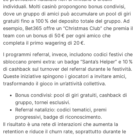
individuali. Molti casinò propongono bonus condivisi,
dove un gruppo di amici può accumulare un pool di giri
gratuiti fino a 100 % del deposito totale del gruppo. Ad
esempio, Bet365 offre un “Christmas Club” che premia il
team con un bonus di 50 € per ogni amico che
completa il primo wagering di 20 €.
I programmi referral, invece, includono codici festivi che
sbloccano premi extra: un badge “Santa’s Helper” e 10 %
di cashback sul turnover del referral durante le festività.
Queste iniziative spingono i giocatori a invitare amici,
trasformando il gioco in un’attività collettiva.
Bonus condivisi: pool di giri gratuiti, cashback di
gruppo, tornei esclusivi.
Referral natalizio: codici tematici, premi
progressivi, badge di riconoscimento.
Il risultato è una rete di interazioni che aumenta la
retention e riduce il churn rate, soprattutto durante le