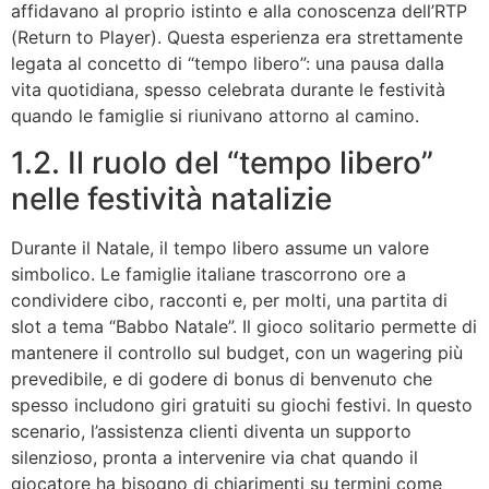
affidavano al proprio istinto e alla conoscenza dell’RTP
(Return to Player). Questa esperienza era strettamente
legata al concetto di “tempo libero”: una pausa dalla
vita quotidiana, spesso celebrata durante le festività
quando le famiglie si riunivano attorno al camino.
1.2. Il ruolo del “tempo libero”
nelle festività natalizie
Durante il Natale, il tempo libero assume un valore
simbolico. Le famiglie italiane trascorrono ore a
condividere cibo, racconti e, per molti, una partita di
slot a tema “Babbo Natale”. Il gioco solitario permette di
mantenere il controllo sul budget, con un wagering più
prevedibile, e di godere di bonus di benvenuto che
spesso includono giri gratuiti su giochi festivi. In questo
scenario, l’assistenza clienti diventa un supporto
silenzioso, pronta a intervenire via chat quando il
giocatore ha bisogno di chiarimenti su termini come