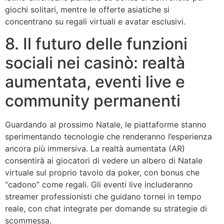
giochi solitari, mentre le offerte asiatiche si
concentrano su regali virtuali e avatar esclusivi.
8. Il futuro delle funzioni
sociali nei casinò: realtà
aumentata, eventi live e
community permanenti
Guardando al prossimo Natale, le piattaforme stanno
sperimentando tecnologie che renderanno l’esperienza
ancora più immersiva. La realtà aumentata (AR)
consentirà ai giocatori di vedere un albero di Natale
virtuale sul proprio tavolo da poker, con bonus che
“cadono” come regali. Gli eventi live includeranno
streamer professionisti che guidano tornei in tempo
reale, con chat integrate per domande su strategie di
scommessa.