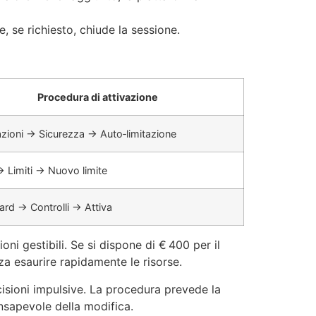
, se richiesto, chiude la sessione.
Procedura di attivazione
zioni → Sicurezza → Auto‑limitazione
→ Limiti → Nuovo limite
rd → Controlli → Attiva
ioni gestibili. Se si dispone di € 400 per il
za esaurire rapidamente le risorse.
cisioni impulsive. La procedura prevede la
nsapevole della modifica.