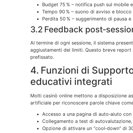
Budget 75 % – notifica push sul mobile 
Tempo 90 % – suono di avviso e blocco 
Perdita 50 % – suggerimento di pausa e l
3.2 Feedback post‑sessione:
Al termine di ogni sessione, il sistema present
aggiustamenti dei limiti. Questo breve report 
prefissato.
4. Funzioni di Supporto
educativi integrati
Molti casinò online mettono a disposizione ass
artificiale per riconoscere parole chiave come
Accesso a una pagina di auto‑aiuto con a
Collegamento a test di autovalutazione,
Opzione di attivare un “cool‑down” di 30