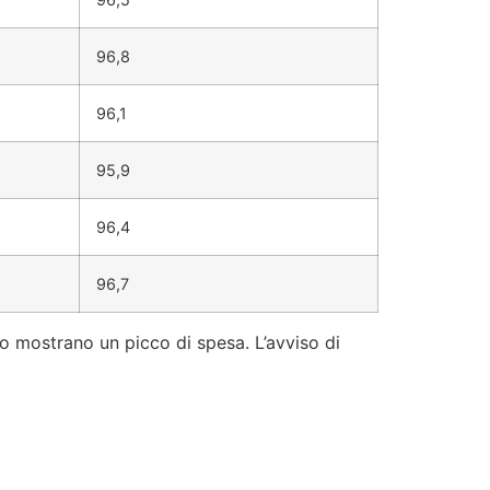
96,8
96,1
95,9
96,4
96,7
to mostrano un picco di spesa. L’avviso di