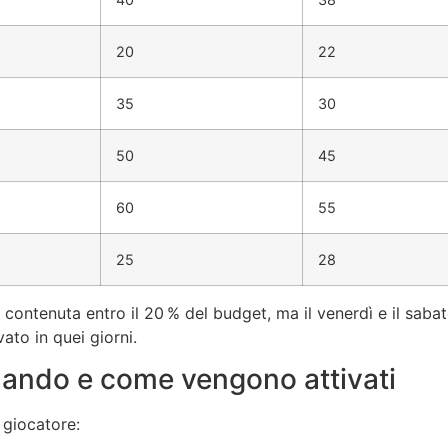
20
22
35
30
50
45
60
55
25
28
è contenuta entro il 20 % del budget, ma il venerdì e il saba
ato in quei giorni.
quando e come vengono attivati
l giocatore: