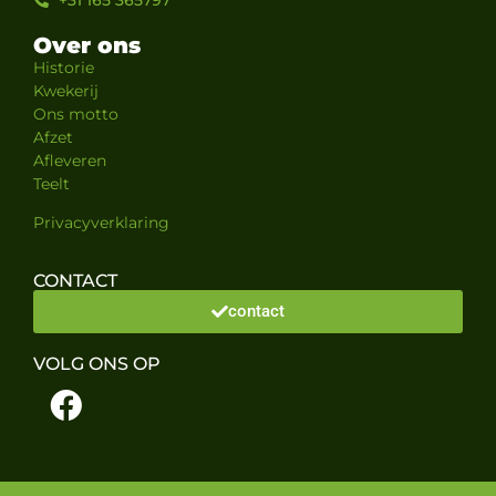
Over ons
Historie
Kwekerij
Ons motto
Afzet
Afleveren
Teelt
Privacyverklaring
CONTACT
contact
VOLG ONS OP