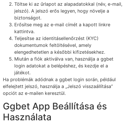
Töltse ki az űrlapot az alapadatokkal (név, e-mail,
jelszó). A jelszó erős legyen, hogy növelje a
biztonságot.
Erősítse meg az e-mail címét a kapott linkre
kattintva.
Teljesítse az identitásellenőrzést (KYC)
dokumentumok feltöltésével, amely
elengedhetetlen a későbbi kifizetésekhez.
Miután a fiók aktiválva van, használja a ggbet
login adatokat a belépéshez, és kezdje el a
játékot.
Ha problémák adódnak a ggbet login során, például
elfelejtett jelszó, használja a „Jelszó visszaállítása”
opciót az e-mailen keresztül.
Ggbet App Beállítása és
Használata