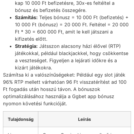
kap 10 000 Ft befizetésre, 30x-es feltéltel a
bónusz és befizetés összegére.
Számítás:
Teljes bónusz = 10 000 Ft (befizetés) +
10 000 Ft (bónusz) = 20 000 Ft. Feltétel = 20 000
Ft * 30 = 600 000 Ft, amit le kell játszani a
kifizetés előtt.
Stratégia:
Játsszon alacsony házi élővel (RTP)
játékokkal, például blackjackkel, hogy csökkentse
a veszteséget. Figyeljen a lejárati időkre és a
kizárt játékokra.
Számítsa ki a valószínűségeket: Például egy slot játék
96% RTP mellett várhatóan 96 Ft visszatérítést ad 100
Ft fogadás után hosszú távon. A bónuszok
optimalizálásához használja a Ggbet app bónusz
nyomon követési funkcióját.
Tulajdonság
Leírás