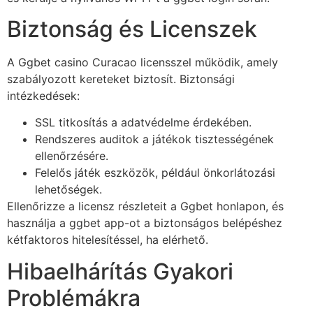
Biztonság és Licenszek
A Ggbet casino Curacao licensszel működik, amely
szabályozott kereteket biztosít. Biztonsági
intézkedések:
SSL titkosítás a adatvédelme érdekében.
Rendszeres auditok a játékok tisztességének
ellenőrzésére.
Felelős játék eszközök, például önkorlátozási
lehetőségek.
Ellenőrizze a licensz részleteit a Ggbet honlapon, és
használja a ggbet app-ot a biztonságos belépéshez
kétfaktoros hitelesítéssel, ha elérhető.
Hibaelhárítás Gyakori
Problémákra