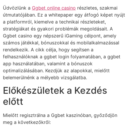
Üdvözlünk a
Ggbet online casino
részletes, szakmai
útmutatójában. Ez a whitepaper egy átfogó képet nyújt
a platformról, kiemelve a technikai részleteket,
stratégiákat és gyakori problémák megoldásait. A
Ggbet casino egy népszerű iGaming célpont, amely
számos játékkal, bónuszokkal és mobilalkalmazással
rendelkezik. A cikk célja, hogy segítsen a
felhasználóknak a ggbet login folyamatában, a ggbet
app használatában, valamint a bónuszok
optimalizálásában. Kezdjük az alapokkal, mielőtt
belemerülnénk a mélyebb vizsgálatba.
Előkészületek a Kezdés
előtt
Mielőtt regisztrálna a Ggbet kaszinóban, győződjön
meg a következőkről: