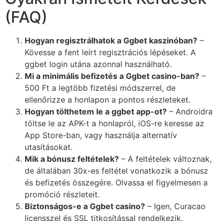
(FAQ)
Hogyan regisztrálhatok a Ggbet kaszinóban?
–
Kövesse a fent leírt regisztrációs lépéseket. A
ggbet login utána azonnal használható.
Mi a minimális befizetés a Ggbet casino-ban?
–
500 Ft a legtöbb fizetési módszerrel, de
ellenőrizze a honlapon a pontos részleteket.
Hogyan tölthetem le a ggbet app-ot?
– Androidra
töltse le az APK-t a honlapról, iOS-re keresse az
App Store-ban, vagy használja alternatív
utasításokat.
Mik a bónusz feltételek?
– A feltételek változnak,
de általában 30x-es feltétel vonatkozik a bónusz
és befizetés összegére. Olvassa el figyelmesen a
promóció részleteit.
Biztonságos-e a Ggbet casino?
– Igen, Curacao
licensszel és SSL titkosítással rendelkezik.