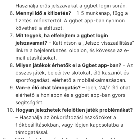
Használja erős jelszavakat a ggbet login során.
Mennyi idő a kifizetés?
– 1-5 munkanap, függ a
fizetési módszertől. A ggbet app-ban nyomon
követheti a státuszt.
Mit tegyek, ha elfelejtem a ggbet login
jelszavamat?
– Kattintson a „Jelszó visszaállítása”
linkre a bejelentkezési oldalon, és kövesse az e-
mail utasításokat.
Milyen játékok érhetők el a Ggbet app-ban?
– Az
összes játék, beleértve slotokat, élő kaszinót és
sportfogadást, elérhető a mobilalkalmazásban.
Van-e élő chat támogatás?
– Igen, 24/7 élő chat
elérhető a honlapon és a ggbet app-ban gyors
segítségért.
Hogyan jelezhetek felelőtlen játék problémákat?
– Használja az önkorlátozási eszközöket a
fiókbeállításokban, vagy lépjen kapcsolatba a
támogatással.