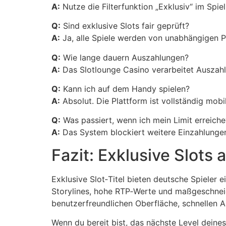
A:
Nutze die Filterfunktion „Exklusiv“ im Spie
Q:
Sind exklusive Slots fair geprüft?
A:
Ja, alle Spiele werden von unabhängigen P
Q:
Wie lange dauern Auszahlungen?
A:
Das Slotlounge Casino verarbeitet Auszahl
Q:
Kann ich auf dem Handy spielen?
A:
Absolut. Die Plattform ist vollständig mobi
Q:
Was passiert, wenn ich mein Limit erreiche
A:
Das System blockiert weitere Einzahlungen
Fazit: Exklusive Slots
Exklusive Slot‑Titel bieten deutsche Spieler 
Storylines, hohe RTP‑Werte und maßgeschneid
benutzerfreundlichen Oberfläche, schnellen A
Wenn du bereit bist, das nächste Level deine