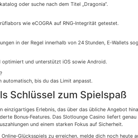
lkatalog oder suche nach dem Titel „Dragonia“.
rüflabors wie eCOGRA auf RNG‑Integrität getestet.
ungen in der Regel innerhalb von 24 Stunden, E‑Wallets so
l optimiert und unterstützt iOS sowie Android.
?
 automatisch, bis du das Limit anpasst.
 als Schlüssel zum Spielspaß
ein einzigartiges Erlebnis, das über das übliche Angebot h
erte Bonus‑Features. Das Slotlounge Casino liefert genau 
uszahlungen und einem starken Fokus auf Sicherheit.
s Online‑Glücksspiels zu erreichen, melde dich noch heute