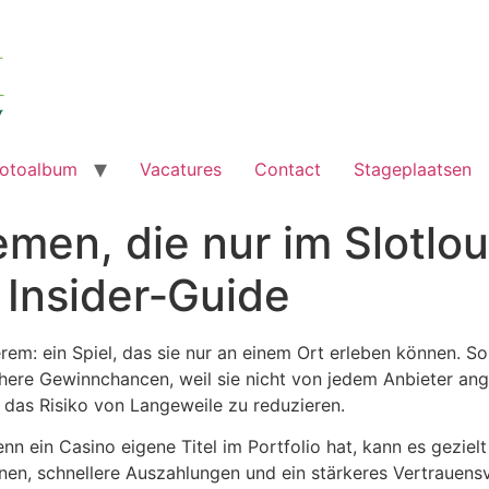
otoalbum
Vacatures
Contact
Stageplaatsen
emen, die nur im Slotlo
 Insider‑Guide
m: ein Spiel, das sie nur an einem Ort erleben können. Sol
here Gewinnchancen, weil sie nicht von jedem Anbieter ange
nd das Risiko von Langeweile zu reduzieren.
enn ein Casino eigene Titel im Portfolio hat, kann es gezie
n, schnellere Auszahlungen und ein stärkeres Vertrauensv