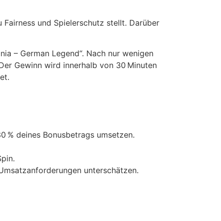
Fairness und Spielerschutz stellt. Darüber
gonia – German Legend“. Nach nur wenigen
 Der Gewinn wird innerhalb von 30 Minuten
et.
30 % deines Bonusbetrags umsetzen.
pin.
ie Umsatzanforderungen unterschätzen.