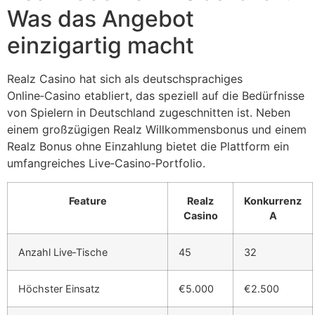
Was das Angebot
einzigartig macht
Realz Casino hat sich als deutschsprachiges
Online‑Casino etabliert, das speziell auf die Bedürfnisse
von Spielern in Deutschland zugeschnitten ist. Neben
einem großzügigen Realz Willkommensbonus und einem
Realz Bonus ohne Einzahlung bietet die Plattform ein
umfangreiches Live‑Casino‑Portfolio.
Feature
Realz
Konkurrenz
Casino
A
Anzahl Live‑Tische
45
32
Höchster Einsatz
€5.000
€2.500