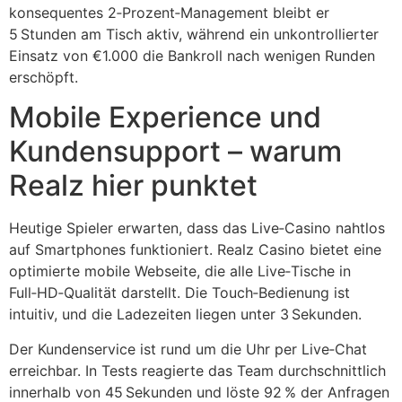
konsequentes 2‑Prozent‑Management bleibt er
5 Stunden am Tisch aktiv, während ein unkontrollierter
Einsatz von €1.000 die Bankroll nach wenigen Runden
erschöpft.
Mobile Experience und
Kundensupport – warum
Realz hier punktet
Heutige Spieler erwarten, dass das Live‑Casino nahtlos
auf Smartphones funktioniert. Realz Casino bietet eine
optimierte mobile Webseite, die alle Live‑Tische in
Full‑HD‑Qualität darstellt. Die Touch‑Bedienung ist
intuitiv, und die Ladezeiten liegen unter 3 Sekunden.
Der Kundenservice ist rund um die Uhr per Live‑Chat
erreichbar. In Tests reagierte das Team durchschnittlich
innerhalb von 45 Sekunden und löste 92 % der Anfragen