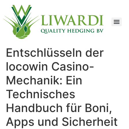
Entschlüsseln der
locowin Casino-
Mechanik: Ein
Technisches
Handbuch für Boni,
Apps und Sicherheit