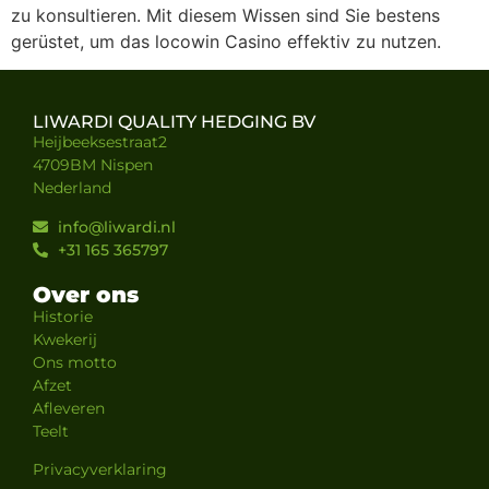
zu konsultieren. Mit diesem Wissen sind Sie bestens
gerüstet, um das locowin Casino effektiv zu nutzen.
LIWARDI QUALITY HEDGING BV
Heijbeeksestraat2
4709BM Nispen
Nederland
info@liwardi.nl
+31 165 365797
Over ons
Historie
Kwekerij
Ons motto
Afzet
Afleveren
Teelt
Privacyverklaring