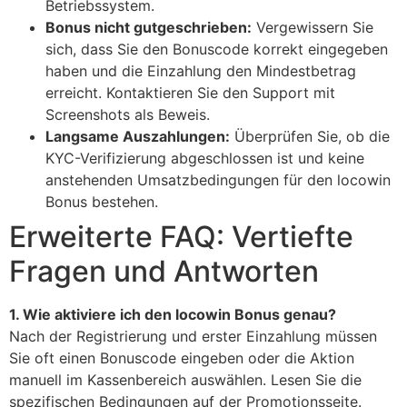
Betriebssystem.
Bonus nicht gutgeschrieben:
Vergewissern Sie
sich, dass Sie den Bonuscode korrekt eingegeben
haben und die Einzahlung den Mindestbetrag
erreicht. Kontaktieren Sie den Support mit
Screenshots als Beweis.
Langsame Auszahlungen:
Überprüfen Sie, ob die
KYC-Verifizierung abgeschlossen ist und keine
anstehenden Umsatzbedingungen für den locowin
Bonus bestehen.
Erweiterte FAQ: Vertiefte
Fragen und Antworten
1. Wie aktiviere ich den locowin Bonus genau?
Nach der Registrierung und erster Einzahlung müssen
Sie oft einen Bonuscode eingeben oder die Aktion
manuell im Kassenbereich auswählen. Lesen Sie die
spezifischen Bedingungen auf der Promotionsseite.