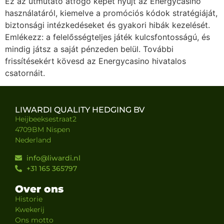
Ez az útmutató átfogó képet nyújt az Energycasino
használatáról, kiemelve a promóciós kódok stratégiáját,
biztonsági intézkedéseket és gyakori hibák kezelését.
Emlékezz: a felelősségteljes játék kulcsfontosságú, és
mindig játsz a saját pénzeden belül. További
frissítésekért kövesd az Energycasino hivatalos
csatornáit.
LIWARDI QUALITY HEDGING BV
Heijbeeksestraat2
4709BM Nispen
Nederland
info@liwardi.nl
+31 165 365797
Over ons
Historie
Kwekerij
Ons motto