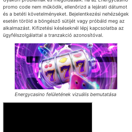
promo code nem működik, ellenőrizd a lejárati dátumot
és a betéti követelményeket. Bejelentkezési nehézségek
esetén töröld a böngésző sütijét vagy próbáld meg az
alkalmazást. Kifizetési késéseknél lépj kapcsolatba az
ügyfélszolgálattal a tranzakció azonosítóval.
Energycasino felületének vizuális bemutatása