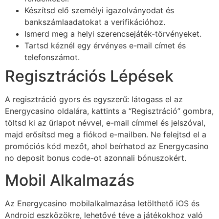
Készítsd elő személyi igazolványodat és
bankszámlaadatokat a verifikációhoz.
Ismerd meg a helyi szerencsejáték-törvényeket.
Tartsd kéznél egy érvényes e-mail címet és
telefonszámot.
Regisztrációs Lépések
A regisztráció gyors és egyszerű: látogass el az
Energycasino oldalára, kattints a “Regisztráció” gombra,
töltsd ki az űrlapot névvel, e-mail címmel és jelszóval,
majd erősítsd meg a fiókod e-mailben. Ne felejtsd el a
promóciós kód mezőt, ahol beírhatod az Energycasino
no deposit bonus code-ot azonnali bónuszokért.
Mobil Alkalmazás
Az Energycasino mobilalkalmazása letölthető iOS és
Android eszközökre, lehetővé téve a játékokhoz való