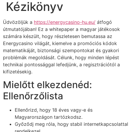
Kézikönyv
Üdvözöljük a
https://energycasino-hu.eu/
átfogó
útmutatójában! Ez a whitepaper a magyar játékosok
számára készült, hogy részletesen bemutassa az
Energycasino világát, kiemelve a promóciós kódok
matematikáját, biztonsági szempontokat és gyakori
problémák megoldását. Célunk, hogy minden lépést
technikai pontossággal lefedjünk, a regisztrációtól a
kifizetésekig.
Mielőtt elkezdenéd:
Ellenőrzőlista
Ellenőrizd, hogy 18 éves vagy-e és
Magyarországon tartózkodsz.
Győződj meg róla, hogy stabil internetkapcsolattal
rendelkezel.