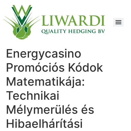
Energycasino
Promóciós Kódok
Matematikája:
Technikai
Mélymerülés és
Hibaelhárítási