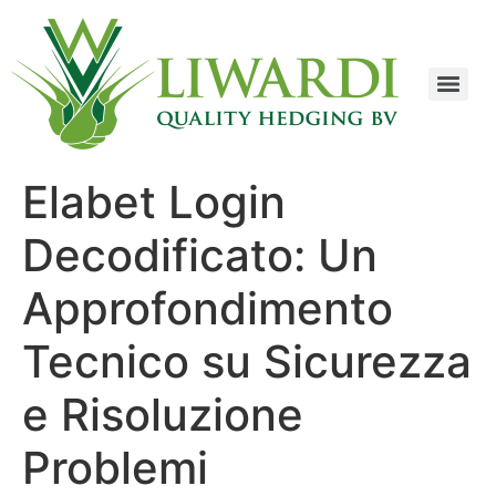
Elabet Login
Decodificato: Un
Approfondimento
Tecnico su Sicurezza
e Risoluzione
Problemi