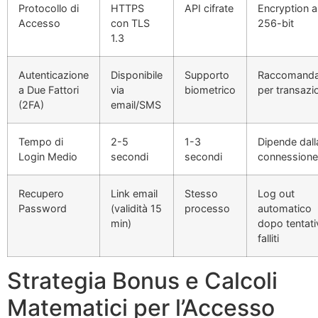
Protocollo di
HTTPS
API cifrate
Encryption a
Accesso
con TLS
256-bit
1.3
Autenticazione
Disponibile
Supporto
Raccomanda
a Due Fattori
via
biometrico
per transazi
(2FA)
email/SMS
Tempo di
2-5
1-3
Dipende dall
Login Medio
secondi
secondi
connessione
Recupero
Link email
Stesso
Log out
Password
(validità 15
processo
automatico
min)
dopo tentati
falliti
Strategia Bonus e Calcoli
Matematici per l’Accesso