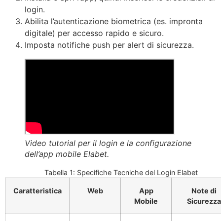
login.
Abilita l’autenticazione biometrica (es. impronta
digitale) per accesso rapido e sicuro.
Imposta notifiche push per alert di sicurezza.
Video tutorial per il login e la configurazione
dell’app mobile Elabet.
Tabella 1: Specifiche Tecniche del Login Elabet
Caratteristica
Web
App
Note di
Mobile
Sicurezza