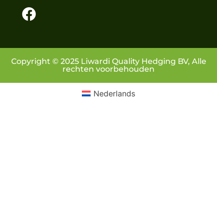
Copyright © 2025 Liwardi Quality Hedging BV, Alle
rechten voorbehouden
Nederlands