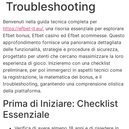
Troubleshooting
Benvenuti nella guida tecnica completa per
https://efbet-it.eu/
, una risorsa essenziale per esplorare
Efbet bonus, Efbet casino ed Efbet scommesse. Questo
approfondimento fornisce una panoramica dettagliata
delle funzionalità, strategie e procedure di sicurezza,
progettato per utenti che cercano massimizzare la loro
esperienza di gioco. Inizieremo con una checklist
preliminare, per poi immergerci in aspetti tecnici come
la registrazione, la matematica dei bonus, e il
troubleshooting, garantendo una comprensione olistica
della piattaforma.
Prima di Iniziare: Checklist
Essenziale
Verifica di avere almeno 18 anni e di risiedere in