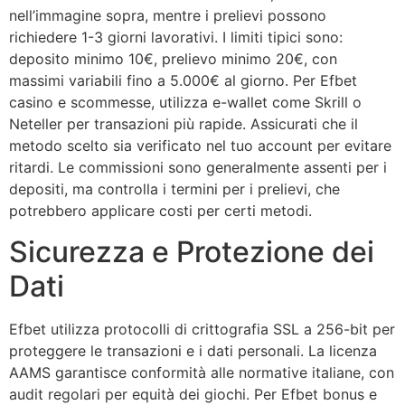
nell’immagine sopra, mentre i prelievi possono
richiedere 1-3 giorni lavorativi. I limiti tipici sono:
deposito minimo 10€, prelievo minimo 20€, con
massimi variabili fino a 5.000€ al giorno. Per Efbet
casino e scommesse, utilizza e-wallet come Skrill o
Neteller per transazioni più rapide. Assicurati che il
metodo scelto sia verificato nel tuo account per evitare
ritardi. Le commissioni sono generalmente assenti per i
depositi, ma controlla i termini per i prelievi, che
potrebbero applicare costi per certi metodi.
Sicurezza e Protezione dei
Dati
Efbet utilizza protocolli di crittografia SSL a 256-bit per
proteggere le transazioni e i dati personali. La licenza
AAMS garantisce conformità alle normative italiane, con
audit regolari per equità dei giochi. Per Efbet bonus e