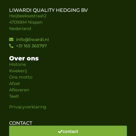
LIWARDI QUALITY HEDGING BV
Heijbeeksestraat2
4709BM Nispen
Nederland
info@liwardi.nl
+31 165 365797
Over ons
Historie
Kwekerij
Ons motto
Afzet
Afleveren
Teelt
Privacyverklaring
CONTACT
contact