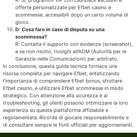
offerte personalizzate per Efbet casino e
scommesse, accessibili dopo un certo volume di
gioco.
D: Cosa fare in caso di disputa su una
scommessa?
R: Contatta il supporto con evidenze (screenshot),
e se non risolto, rivolgiti all’ADM (Autorità per le
Garanzie nelle Comunicazioni) per arbitrato.
In conclusione, questa guida tecnica fornisce una
risorsa completa per navigare Efbet, enfatizzando
l’importanza di comprendere Efbet bonus, sfruttare
Efbet casino, e utilizzare Efbet scommesse in modo
strategico. Con attenzione alla sicurezza e al
troubleshooting, gli utenti possono ottimizzare la loro
esperienza su questa piattaforma affidabile e
regolamentata. Ricorda di giocare responsabilmente e
di consultare sempre le fonti ufficiali per aggiornamenti.