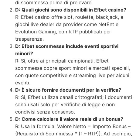
di scommessa prima di prelevare.
D: Quali giochi sono disponibili in Efbet casino?
R: Efbet casino offre slot, roulette, blackjack, e
giochi live dealer da provider come NetEnt e
Evolution Gaming, con RTP pubblicati per
trasparenza.
D: Efbet scommesse include eventi sportivi
minori?
R: Sì, oltre ai principali campionati, Efbet
scommesse copre sport minori e mercati speciali,
con quote competitive e streaming live per alcuni
eventi.
D: È sicuro fornire documenti per la verifica?
R: Sì, Efbet utilizza canali crittografati; i documenti
sono usati solo per verifiche di legge e non
condivisi senza consenso.
D: Come calcolare il valore reale di un bonus?
R: Usa la formula: Valore Netto = Importo Bonus –
(Requisito di Scommessa * (1 – RTP)). Ad esempio,