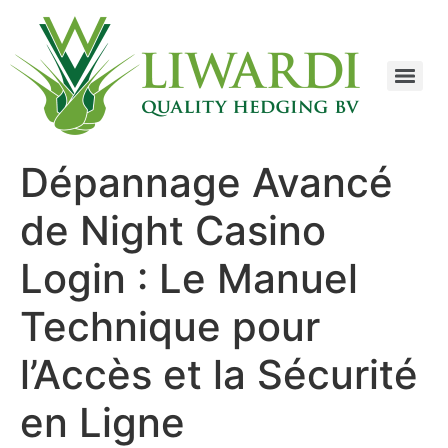
Dépannage Avancé
de Night Casino
Login : Le Manuel
Technique pour
l’Accès et la Sécurité
en Ligne