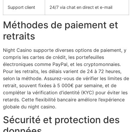
Support client
24/7 via chat en direct et e-mail
Méthodes de paiement et
retraits
Night Casino supporte diverses options de paiement, y
compris les cartes de crédit, les portefeuilles
électroniques comme PayPal, et les cryptomonnaies.
Pour les retraits, les délais varient de 24 à 72 heures,
selon la méthode. Assurez-vous de vérifier les limites de
retrait, souvent fixées à 5 000€ par semaine, et de
compléter la vérification d’identité (KYC) pour éviter les
retards. Cette flexibilité bancaire améliore l’expérience
globale du night casino.
Sécurité et protection des
données