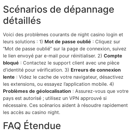
Scénarios de dépannage
détaillés
Voici des problèmes courants de night casino login et
leurs solutions : 1)
Mot de passe oublié
: Cliquez sur
“Mot de passe oublié” sur la page de connexion, suivez
le lien envoyé par e-mail pour réinitialiser. 2)
Compte
bloqué
: Contactez le support client avec une pièce
d’identité pour vérification. 3)
Erreurs de connexion
lente
: Videz le cache de votre navigateur, désactivez
les extensions, ou essayez l’application mobile. 4)
Problèmes de géolocalisation
: Assurez-vous que votre
pays est autorisé ; utilisez un VPN approuvé si
nécessaire. Ces scénarios aident à résoudre rapidement
les accès au casino night.
FAQ Étendue