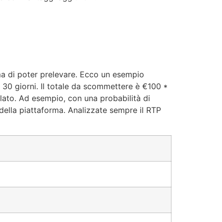
a di poter prelevare. Ecco un esempio
 30 giorni. Il totale da scommettere è €100 *
lato. Ad esempio, con una probabilità di
della piattaforma. Analizzate sempre il RTP