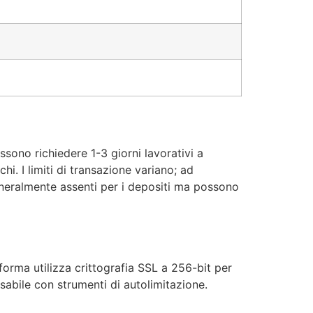
ssono richiedere 1-3 giorni lavorativi a
i. I limiti di transazione variano; ad
neralmente assenti per i depositi ma possono
forma utilizza crittografia SSL a 256-bit per
sabile con strumenti di autolimitazione.