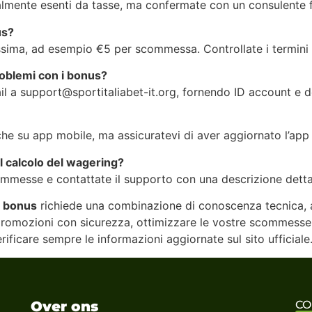
almente esenti da tasse, ma confermate con un consulente fi
us?
sima, ad esempio €5 per scommessa. Controllate i termini p
roblemi con i bonus?
email a support@sportitaliabet-it.org, fornendo ID account e 
che su app mobile, ma assicuratevi di aver aggiornato l’app a
l calcolo del wagering?
messe e contattate il supporto con una descrizione dettag
t bonus
richiede una combinazione di conoscenza tecnica, a
romozioni con sicurezza, ottimizzare le vostre scommesse e
ificare sempre le informazioni aggiornate sul sito ufficiale
Over ons
CO