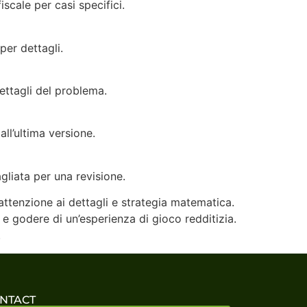
scale per casi specifici.
er dettagli.
dettagli del problema.
ll’ultima versione.
liata per una revisione.
ttenzione ai dettagli e strategia matematica.
 godere di un’esperienza di gioco redditizia.
.
NTACT