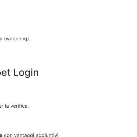
a (wagering).
bet Login
 la verifica.
e
con vantaggi aggiuntivi.