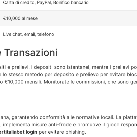
Carta di credito, PayPal, Bonifico bancario
€10,000 al mese
Live chat, email, telefono
 Transazioni
i e prelievi. I depositi sono istantanei, mentre i prelievi po
 lo stesso metodo per deposito e prelievo per evitare blocch
mo €10,000 mensili. Monitorate le commissioni, che sono ge
iana, garantendo conformità alle normative locali. La piatta
tre, implementa misure anti-frode e promuove il gioco respon
rtitaliabet login
per evitare phishing.