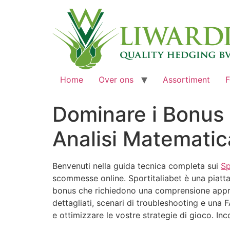
Home
Over ons
Assortiment
F
Dominare i Bonus 
Analisi Matematic
Benvenuti nella guida tecnica completa sui
Sp
scommesse online. Sportitaliabet è una piatt
bonus che richiedono una comprensione approfo
dettagliati, scenari di troubleshooting e una
e ottimizzare le vostre strategie di gioco. I