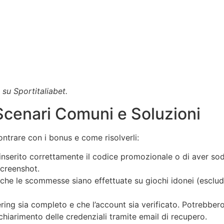
 su Sportitaliabet.
Scenari Comuni e Soluzioni
ntrare con i bonus e come risolverli:
inserito correttamente il codice promozionale o di aver sodd
screenshot.
che le scommesse siano effettuate su giochi idonei (esclude
ring sia completo e che l’account sia verificato. Potrebbero
hiarimento delle credenziali tramite email di recupero.