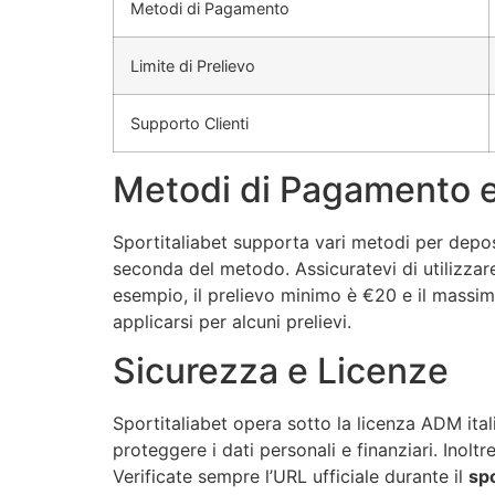
Metodi di Pagamento
Limite di Prelievo
Supporto Clienti
Metodi di Pagamento e
Sportitaliabet supporta vari metodi per deposit
seconda del metodo. Assicuratevi di utilizzare
esempio, il prelievo minimo è €20 e il massi
applicarsi per alcuni prelievi.
Sicurezza e Licenze
Sportitaliabet opera sotto la licenza ADM ital
proteggere i dati personali e finanziari. Inol
Verificate sempre l’URL ufficiale durante il
spo