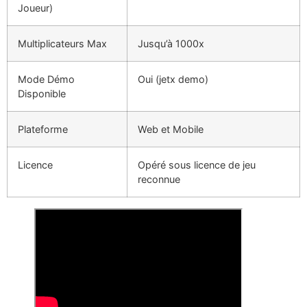
Joueur)
Multiplicateurs Max
Jusqu’à 1000x
Mode Démo
Oui (jetx demo)
Disponible
Plateforme
Web et Mobile
Licence
Opéré sous licence de jeu
reconnue