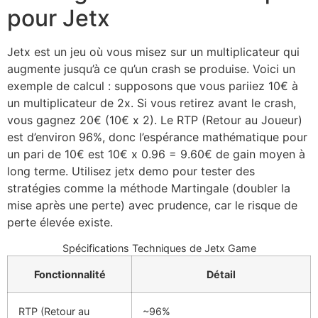
pour Jetx
Jetx est un jeu où vous misez sur un multiplicateur qui
augmente jusqu’à ce qu’un crash se produise. Voici un
exemple de calcul : supposons que vous pariiez 10€ à
un multiplicateur de 2x. Si vous retirez avant le crash,
vous gagnez 20€ (10€ x 2). Le RTP (Retour au Joueur)
est d’environ 96%, donc l’espérance mathématique pour
un pari de 10€ est 10€ x 0.96 = 9.60€ de gain moyen à
long terme. Utilisez jetx demo pour tester des
stratégies comme la méthode Martingale (doubler la
mise après une perte) avec prudence, car le risque de
perte élevée existe.
Spécifications Techniques de Jetx Game
Fonctionnalité
Détail
RTP (Retour au
~96%