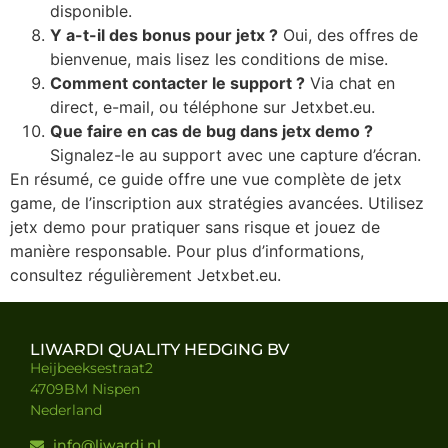
disponible.
Y a-t-il des bonus pour jetx ?
Oui, des offres de
bienvenue, mais lisez les conditions de mise.
Comment contacter le support ?
Via chat en
direct, e-mail, ou téléphone sur Jetxbet.eu.
Que faire en cas de bug dans jetx demo ?
Signalez-le au support avec une capture d’écran.
En résumé, ce guide offre une vue complète de jetx
game, de l’inscription aux stratégies avancées. Utilisez
jetx demo pour pratiquer sans risque et jouez de
manière responsable. Pour plus d’informations,
consultez régulièrement Jetxbet.eu.
LIWARDI QUALITY HEDGING BV
Heijbeeksestraat2
4709BM Nispen
Nederland
info@liwardi.nl