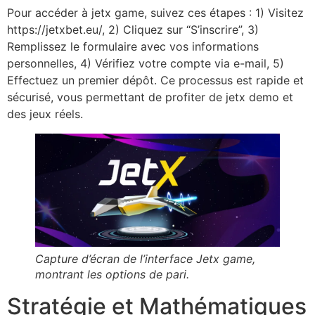
Pour accéder à jetx game, suivez ces étapes : 1) Visitez
https://jetxbet.eu/, 2) Cliquez sur “S’inscrire”, 3)
Remplissez le formulaire avec vos informations
personnelles, 4) Vérifiez votre compte via e-mail, 5)
Effectuez un premier dépôt. Ce processus est rapide et
sécurisé, vous permettant de profiter de jetx demo et
des jeux réels.
Capture d’écran de l’interface Jetx game,
montrant les options de pari.
Stratégie et Mathématiques