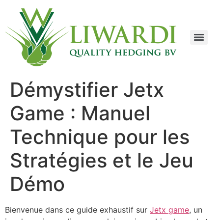
Démystifier Jetx
Game : Manuel
Technique pour les
Stratégies et le Jeu
Démo
Bienvenue dans ce guide exhaustif sur
Jetx game
, un