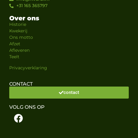
+31 165 365797
Over ons
Historie
Kwekerij
Ons motto
Afzet
Afleveren
Teelt
Privacyverklaring
CONTACT
contact
VOLG ONS OP