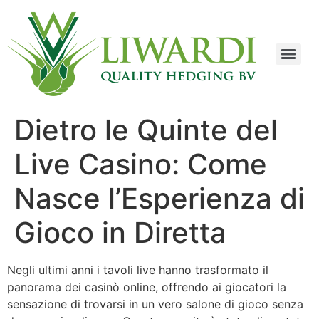
Dietro le Quinte del
Live Casino: Come
Nasce l’Esperienza di
Gioco in Diretta
Negli ultimi anni i tavoli live hanno trasformato il
panorama dei casinò online, offrendo ai giocatori la
sensazione di trovarsi in un vero salone di gioco senza