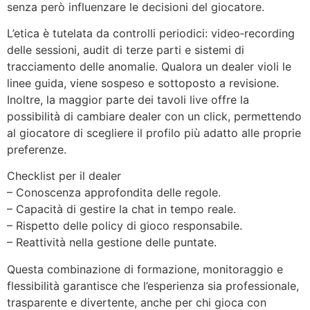
senza però influenzare le decisioni del giocatore.
L’etica è tutelata da controlli periodici: video‑recording
delle sessioni, audit di terze parti e sistemi di
tracciamento delle anomalie. Qualora un dealer violi le
linee guida, viene sospeso e sottoposto a revisione.
Inoltre, la maggior parte dei tavoli live offre la
possibilità di cambiare dealer con un click, permettendo
al giocatore di scegliere il profilo più adatto alle proprie
preferenze.
Checklist per il dealer
– Conoscenza approfondita delle regole.
– Capacità di gestire la chat in tempo reale.
– Rispetto delle policy di gioco responsabile.
– Reattività nella gestione delle puntate.
Questa combinazione di formazione, monitoraggio e
flessibilità garantisce che l’esperienza sia professionale,
trasparente e divertente, anche per chi gioca con