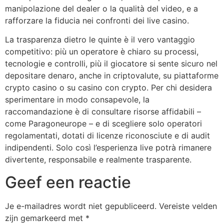
manipolazione del dealer o la qualità del video, e a
rafforzare la fiducia nei confronti dei live casino.
La trasparenza dietro le quinte è il vero vantaggio
competitivo: più un operatore è chiaro su processi,
tecnologie e controlli, più il giocatore si sente sicuro nel
depositare denaro, anche in criptovalute, su piattaforme
crypto casino o su casino con crypto. Per chi desidera
sperimentare in modo consapevole, la
raccomandazione è di consultare risorse affidabili –
come Paragoneurope – e di scegliere solo operatori
regolamentati, dotati di licenze riconosciute e di audit
indipendenti. Solo così l’esperienza live potrà rimanere
divertente, responsabile e realmente trasparente.
Geef een reactie
Je e-mailadres wordt niet gepubliceerd.
Vereiste velden
zijn gemarkeerd met
*