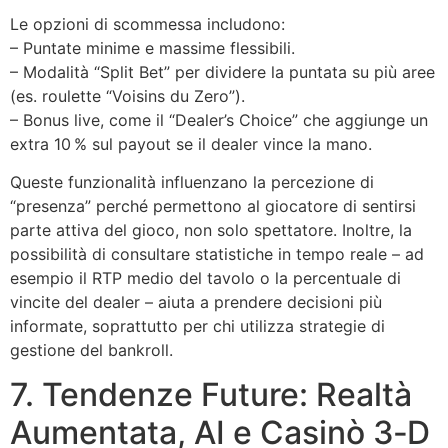
Le opzioni di scommessa includono:
– Puntate minime e massime flessibili.
– Modalità “Split Bet” per dividere la puntata su più aree
(es. roulette “Voisins du Zero”).
– Bonus live, come il “Dealer’s Choice” che aggiunge un
extra 10 % sul payout se il dealer vince la mano.
Queste funzionalità influenzano la percezione di
“presenza” perché permettono al giocatore di sentirsi
parte attiva del gioco, non solo spettatore. Inoltre, la
possibilità di consultare statistiche in tempo reale – ad
esempio il RTP medio del tavolo o la percentuale di
vincite del dealer – aiuta a prendere decisioni più
informate, soprattutto per chi utilizza strategie di
gestione del bankroll.
7. Tendenze Future: Realtà
Aumentata, AI e Casinò 3‑D