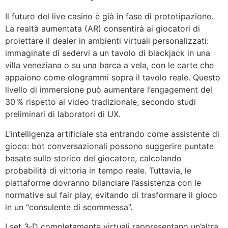
Il futuro del live casino è già in fase di prototipazione.
La realtà aumentata (AR) consentirà ai giocatori di
proiettare il dealer in ambienti virtuali personalizzati:
immaginate di sedervi a un tavolo di blackjack in una
villa veneziana o su una barca a vela, con le carte che
appaiono come ologrammi sopra il tavolo reale. Questo
livello di immersione può aumentare l’engagement del
30 % rispetto al video tradizionale, secondo studi
preliminari di laboratori di UX.
L’intelligenza artificiale sta entrando come assistente di
gioco: bot conversazionali possono suggerire puntate
basate sullo storico del giocatore, calcolando
probabilità di vittoria in tempo reale. Tuttavia, le
piattaforme dovranno bilanciare l’assistenza con le
normative sul fair play, evitando di trasformare il gioco
in un “consulente di scommessa”.
I set 3‑D completamente virtuali rappresentano un’altra