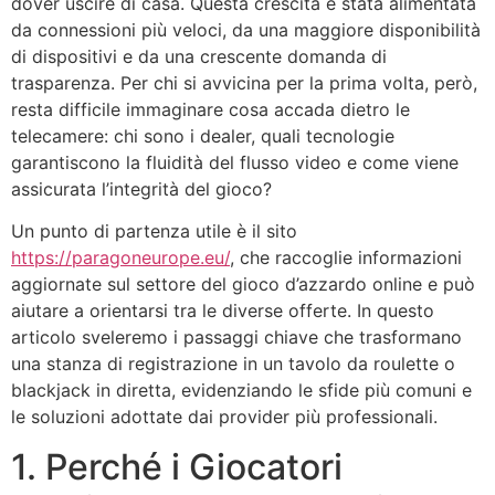
dover uscire di casa. Questa crescita è stata alimentata
da connessioni più veloci, da una maggiore disponibilità
di dispositivi e da una crescente domanda di
trasparenza. Per chi si avvicina per la prima volta, però,
resta difficile immaginare cosa accada dietro le
telecamere: chi sono i dealer, quali tecnologie
garantiscono la fluidità del flusso video e come viene
assicurata l’integrità del gioco?
Un punto di partenza utile è il sito
https://paragoneurope.eu/
, che raccoglie informazioni
aggiornate sul settore del gioco d’azzardo online e può
aiutare a orientarsi tra le diverse offerte. In questo
articolo sveleremo i passaggi chiave che trasformano
una stanza di registrazione in un tavolo da roulette o
blackjack in diretta, evidenziando le sfide più comuni e
le soluzioni adottate dai provider più professionali.
1. Perché i Giocatori