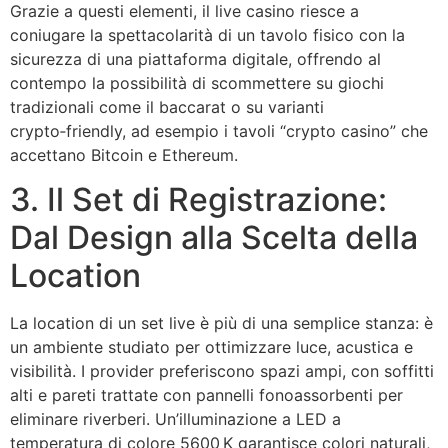
Grazie a questi elementi, il live casino riesce a
coniugare la spettacolarità di un tavolo fisico con la
sicurezza di una piattaforma digitale, offrendo al
contempo la possibilità di scommettere su giochi
tradizionali come il baccarat o su varianti
crypto‑friendly, ad esempio i tavoli “crypto casino” che
accettano Bitcoin e Ethereum.
3. Il Set di Registrazione:
Dal Design alla Scelta della
Location
La location di un set live è più di una semplice stanza: è
un ambiente studiato per ottimizzare luce, acustica e
visibilità. I provider preferiscono spazi ampi, con soffitti
alti e pareti trattate con pannelli fonoassorbenti per
eliminare riverberi. Un’illuminazione a LED a
temperatura di colore 5600 K garantisce colori naturali,