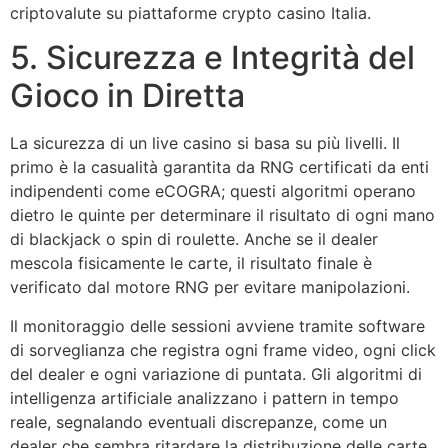
criptovalute su piattaforme crypto casino Italia.
5. Sicurezza e Integrità del
Gioco in Diretta
La sicurezza di un live casino si basa su più livelli. Il
primo è la casualità garantita da RNG certificati da enti
indipendenti come eCOGRA; questi algoritmi operano
dietro le quinte per determinare il risultato di ogni mano
di blackjack o spin di roulette. Anche se il dealer
mescola fisicamente le carte, il risultato finale è
verificato dal motore RNG per evitare manipolazioni.
Il monitoraggio delle sessioni avviene tramite software
di sorveglianza che registra ogni frame video, ogni click
del dealer e ogni variazione di puntata. Gli algoritmi di
intelligenza artificiale analizzano i pattern in tempo
reale, segnalando eventuali discrepanze, come un
dealer che sembra ritardare la distribuzione delle carte