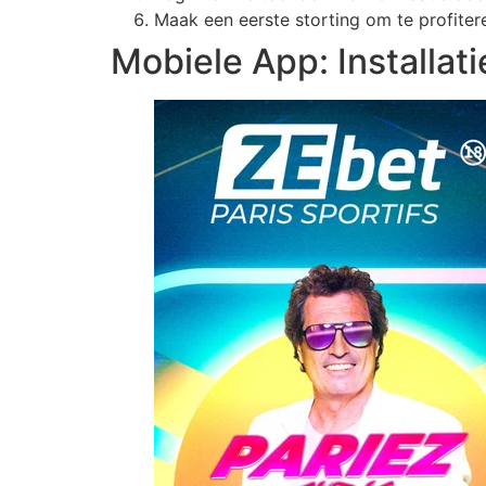
Maak een eerste storting om te profite
Mobiele App: Installat