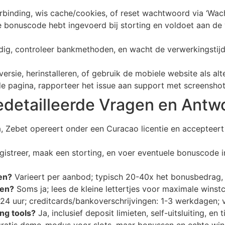
rbinding, wis cache/cookies, of reset wachtwoord via ‘Wac
e bonuscode hebt ingevoerd bij storting en voldoet aan d
dig, controleer bankmethoden, en wacht de verwerkingstijde
rsie, herinstalleren, of gebruik de mobiele website als alte
e pagina, rapporteer het issue aan support met screensho
edetailleerde Vragen en Ant
, Zebet opereert onder een Curacao licentie en accepteert
istreer, maak een storting, en voer eventuele bonuscode 
en?
Varieert per aanbod; typisch 20-40x het bonusbedrag,
sen?
Soms ja; lees de kleine lettertjes voor maximale wins
24 uur; creditcards/bankoverschrijvingen: 1-3 werkdagen; ve
ng tools?
Ja, inclusief deposit limieten, self-uitsluiting, en
gratis demo-modus voor slots, maar bonussen en echte wins