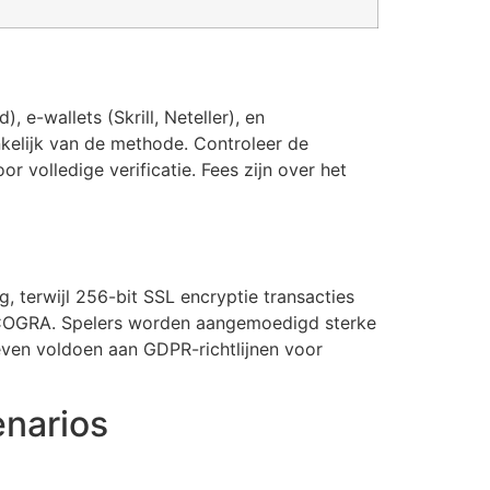
 e-wallets (Skrill, Neteller), en
nkelijk van de methode. Controleer de
 volledige verificatie. Fees zijn over het
, terwijl 256-bit SSL encryptie transacties
 eCOGRA. Spelers worden aangemoedigd sterke
even voldoen aan GDPR-richtlijnen voor
narios