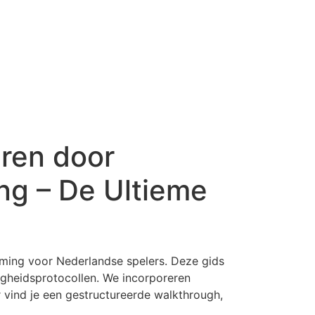
eren door
ng – De Ultieme
mming voor Nederlandse spelers. Deze gids
ligheidsprotocollen. We incorporeren
 vind je een gestructureerde walkthrough,