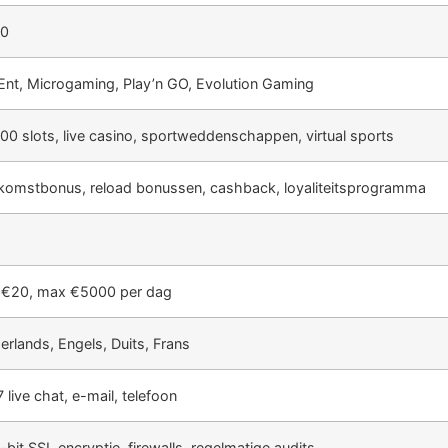
0
Ent, Microgaming, Play’n GO, Evolution Gaming
00 slots, live casino, sportweddenschappen, virtual sports
komstbonus, reload bonussen, cashback, loyaliteitsprogramma
 €20, max €5000 per dag
erlands, Engels, Duits, Frans
 live chat, e-mail, telefoon
bit SSL encryptie, firewalls, regelmatige audits