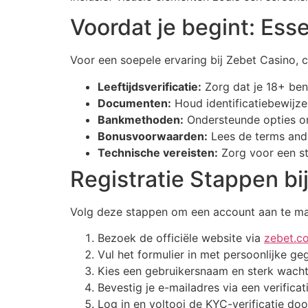
Voordat je begint: Esse
Voor een soepele ervaring bij Zebet Casino, 
Leeftijdsverificatie:
Zorg dat je 18+ bent
Documenten:
Houd identificatiebewijzen
Bankmethoden:
Ondersteunde opties omv
Bonusvoorwaarden:
Lees de terms and 
Technische vereisten:
Zorg voor een st
Registratie Stappen bi
Volg deze stappen om een account aan te m
Bezoek de officiële website via
zebet.c
Vul het formulier in met persoonlijke 
Kies een gebruikersnaam en sterk wacht
Bevestig je e-mailadres via een verificat
Log in en voltooi de KYC-verificatie d