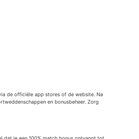
 de officiële app stores of de website. Na
, sportweddenschappen en bonusbeheer. Zorg
el dat je een 100% match bonus ontvangt tot