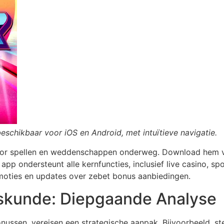
schikbaar voor iOS en Android, met intuïtieve navigatie.
or spellen en weddenschappen onderweg. Download hem via
e app ondersteunt alle kernfuncties, inclusief live casino
romoties en updates over zebet bonus aanbiedingen.
iskunde: Diepgaande Analyse
ussen, vereisen een strategische aanpak. Bijvoorbeeld, st