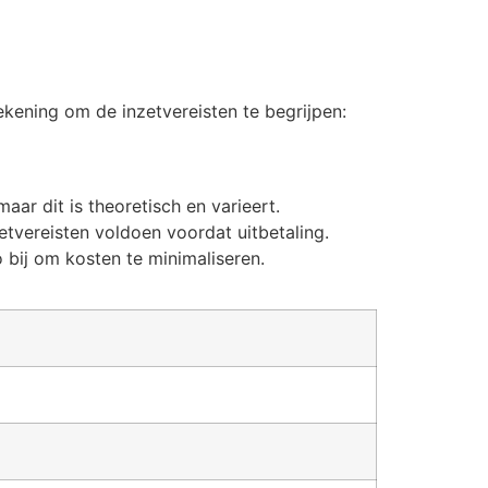
kening om de inzetvereisten te begrijpen:
ar dit is theoretisch en varieert.
etvereisten voldoen voordat uitbetaling.
o bij om kosten te minimaliseren.