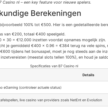
7 Casino nl – een key feature voor nieuwe spelers.
skundige Berekeningen
ijvoorbeeld 100% tot €500. Hier is een gedetailleerde bere
us van €200, totaal €400 speelgeld.
00 x 30 = €12.000 inzetten voordat opnames mogelijk zijn.
t je gemiddeld €400 x 0.96 = €384 terug na vele spins, ma
n €600 tijdens het bonusspel, moet je nog steeds aan de inz
inzetvereisten (meestal slots tellen 100%), en houd je sald
Specificaties van B7 Casino nl
Details
o eGaming (controleer actuele status)
 tafelspellen, live casino van providers zoals NetEnt en Evolution