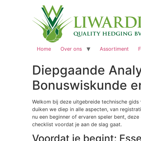
Home
Over ons
Assortiment
F
Diepgaande Analy
Bonuswiskunde en 
Welkom bij deze uitgebreide technische gids
duiken we diep in alle aspecten, van registra
nu een beginner of ervaren speler bent, deze 
checklist voordat je aan de slag gaat.
Voordat je begint: Esse