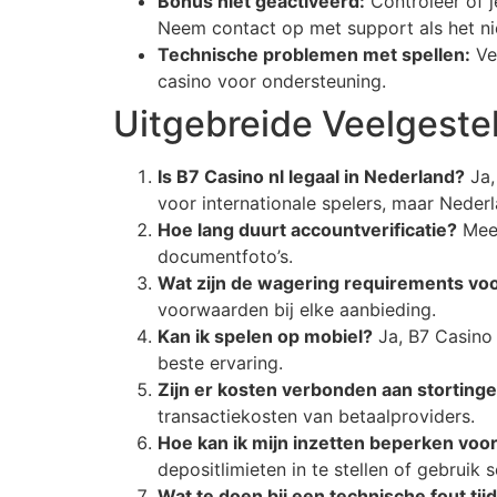
Bonus niet geactiveerd:
Controleer of j
Neem contact op met support als het ni
Technische problemen met spellen:
Ver
casino voor ondersteuning.
Uitgebreide Veelgeste
Is B7 Casino nl legaal in Nederland?
Ja,
voor internationale spelers, maar Neder
Hoe lang duurt accountverificatie?
Mees
documentfoto’s.
Wat zijn de wagering requirements vo
voorwaarden bij elke aanbieding.
Kan ik spelen op mobiel?
Ja, B7 Casino 
beste ervaring.
Zijn er kosten verbonden aan stortin
transactiekosten van betaalproviders.
Hoe kan ik mijn inzetten beperken voo
depositlimieten in te stellen of gebruik s
Wat te doen bij een technische fout tij