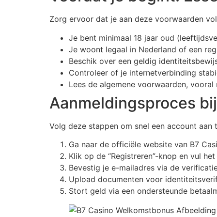
Zorg ervoor dat je aan deze voorwaarden vold
Je bent minimaal 18 jaar oud (leeftijdsveri
Je woont legaal in Nederland of een reg
Beschik over een geldig identiteitsbewijs
Controleer of je internetverbinding stab
Lees de algemene voorwaarden, vooral m
Aanmeldingsproces bij
Volg deze stappen om snel een account aan 
Ga naar de officiële website van B7 Casin
Klik op de “Registreren”-knop en vul he
Bevestig je e-mailadres via de verificat
Upload documenten voor identiteitsverific
Stort geld via een ondersteunde betaal