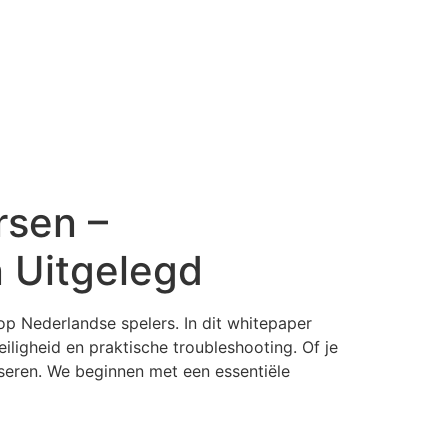
rsen –
 Uitgelegd
 op Nederlandse spelers. In dit whitepaper
iligheid en praktische troubleshooting. Of je
iseren. We beginnen met een essentiële