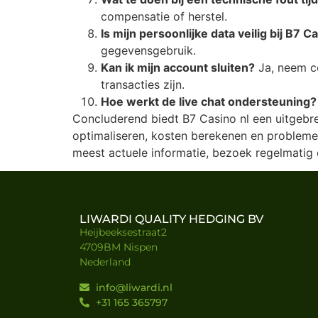
compensatie of herstel.
Is mijn persoonlijke data veilig bij B7 C
gegevensgebruik.
Kan ik mijn account sluiten?
Ja, neem co
transacties zijn.
Hoe werkt de live chat ondersteuning?
Concluderend biedt B7 Casino nl een uitgebre
optimaliseren, kosten berekenen en problemen
meest actuele informatie, bezoek regelmatig d
LIWARDI QUALITY HEDGING BV
Heijbeeksestraat2
4709BM Nispen
Nederland
info@liwardi.nl
+31 165 365797