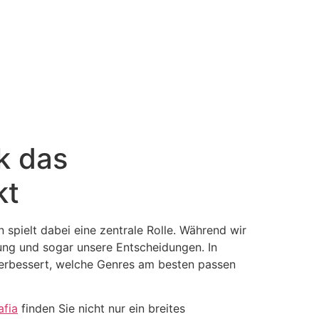
k das
kt
spielt dabei eine zentrale Rolle. Während wir
ung und sogar unsere Entscheidungen. In
 verbessert, welche Genres am besten passen
afia
finden Sie nicht nur ein breites