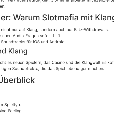
en.
ler: Warum Slotmafia mit Kla
nicht nur auf Klang, sondern auch auf Blitz‑Withdrawals.
schen Audio‑Fragen sofort hilft.
 Soundtracks für iOS und Android.
nd Klang
ht es neuen Spielern, das Casino und die Klangwelt risikof
rtigen Soundeffekte, die das Spiel lebendiger machen.
Überblick
m Spieltyp.
ino‑Feeling.