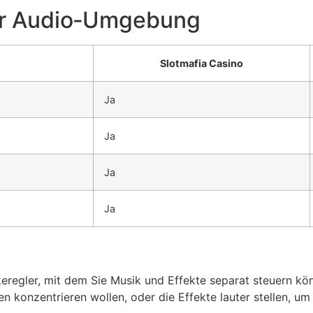
er Audio‑Umgebung
Slotmafia Casino
Ja
Ja
Ja
Ja
keregler, mit dem Sie Musik und Effekte separat steuern k
ien konzentrieren wollen, oder die Effekte lauter stellen, um