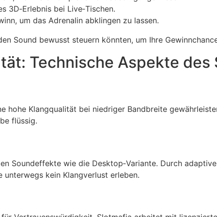
s 3D‑Erlebnis bei Live‑Tischen.
inn, um das Adrenalin abklingen zu lassen.
 den Sound bewusst steuern könnten, um Ihre Gewinnchanc
ität: Technische Aspekte des
 hohe Klangqualität bei niedriger Bandbreite gewährleiste
be flüssig.
ben Soundeffekte wie die Desktop‑Variante. Durch adaptive 
e unterwegs kein Klangverlust erleben.
 für Vertrauenswürdigkeit. Slotmafia arbeitet mit lizenzier