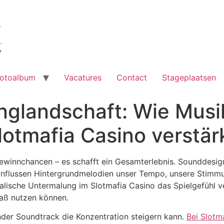
otoalbum
Vacatures
Contact
Stageplaatsen
nglandschaft: Wie Musi
lotmafia Casino verstär
Gewinnchancen – es schafft ein Gesamterlebnis. Sounddesign 
eeinflussen Hintergrundmelodien unser Tempo, unsere Stimm
ikalische Untermalung im Slotmafia Casino das Spielgefühl
paß nutzen können.
ender Soundtrack die Konzentration steigern kann.
Bei Slotm