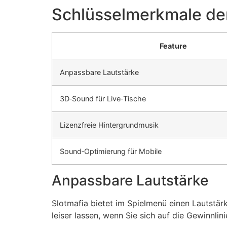
Schlüsselmerkmale d
Feature
Anpassbare Lautstärke
3D‑Sound für Live‑Tische
Lizenzfreie Hintergrundmusik
Sound‑Optimierung für Mobile
Anpassbare Lautstärke
Slotmafia bietet im Spielmenü einen Lautstär
leiser lassen, wenn Sie sich auf die Gewinnlin