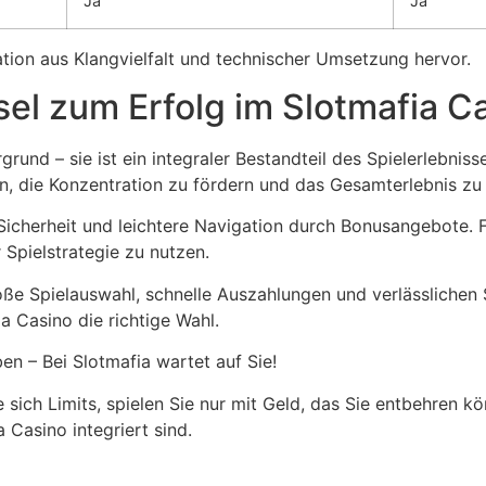
Ja
Ja
tion aus Klangvielfalt und technischer Umsetzung hervor.
ssel zum Erfolg im Slotmafia C
grund – sie ist ein integraler Bestandteil des Spielerlebnis
n, die Konzentration zu fördern und das Gesamterlebnis zu
Sicherheit und leichtere Navigation durch Bonusangebote. F
 Spielstrategie zu nutzen.
oße Spielauswahl, schnelle Auszahlungen und verlässlichen 
a Casino die richtige Wahl.
en – Bei Slotmafia wartet auf Sie!
 sich Limits, spielen Sie nur mit Geld, das Sie entbehren k
 Casino integriert sind.