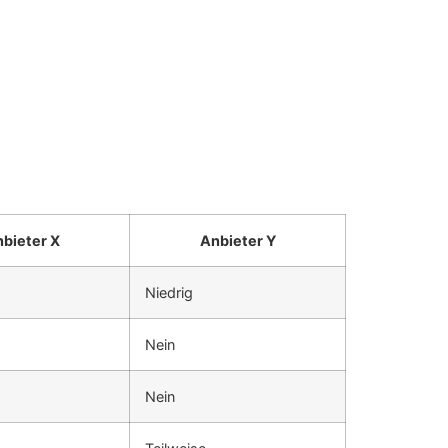
bieter X
Anbieter Y
Niedrig
Nein
Nein