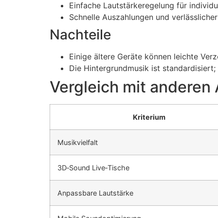
Einfache Lautstärkeregelung für individu
Schnelle Auszahlungen und verlässliche
Nachteile
Einige ältere Geräte können leichte Ve
Die Hintergrundmusik ist standardisiert; 
Vergleich mit anderen
Kriterium
Musikvielfalt
3D‑Sound Live‑Tische
Anpassbare Lautstärke