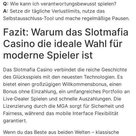
Q:
Wie kann ich verantwortungsbewusst spielen?
A:
Setze dir tägliche Verlustlimits, nutze das
Selbstausschluss‑Tool und mache regelmäßige Pausen.
Fazit: Warum das Slotmafia
Casino die ideale Wahl für
moderne Spieler ist
Das Slotmafia Casino verbindet die reiche Geschichte
des Glücksspiels mit den neuesten Technologien. Es
bietet einen großzügigen Willkommensbonus, einen
Bonus ohne Einzahlung, ein umfangreiches Portfolio an
Live‑Dealer Spielen und schnelle Auszahlungen. Die
Lizenzierung durch die MGA sorgt für Sicherheit und
Fairness, während das mobile Interface Flexibilität
garantiert.
Wenn du das Beste aus beiden Welten – klassische