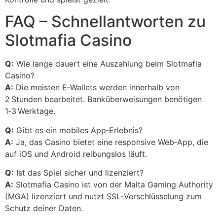
FAQ – Schnellantworten zu
Slotmafia Casino
Q:
Wie lange dauert eine Auszahlung beim Slotmafia
Casino?
A:
Die meisten E‑Wallets werden innerhalb von
2 Stunden bearbeitet. Banküberweisungen benötigen
1‑3 Werktage.
Q:
Gibt es ein mobiles App‑Erlebnis?
A:
Ja, das Casino bietet eine responsive Web‑App, die
auf iOS und Android reibungslos läuft.
Q:
Ist das Spiel sicher und lizenziert?
A:
Slotmafia Casino ist von der Malta Gaming Authority
(MGA) lizenziert und nutzt SSL‑Verschlüsselung zum
Schutz deiner Daten.