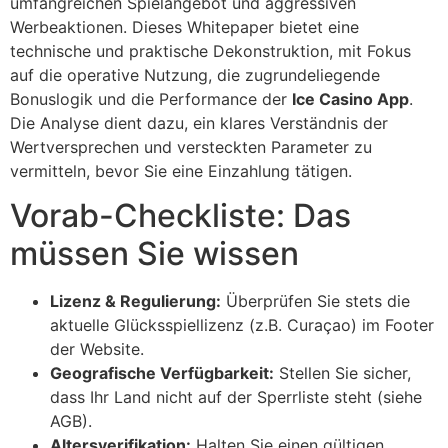
umfangreichen Spielangebot und aggressiven
Werbeaktionen. Dieses Whitepaper bietet eine
technische und praktische Dekonstruktion, mit Fokus
auf die operative Nutzung, die zugrundeliegende
Bonuslogik und die Performance der
Ice Casino App
.
Die Analyse dient dazu, ein klares Verständnis der
Wertversprechen und versteckten Parameter zu
vermitteln, bevor Sie eine Einzahlung tätigen.
Vorab-Checkliste: Das
müssen Sie wissen
Lizenz & Regulierung:
Überprüfen Sie stets die
aktuelle Glücksspiellizenz (z.B. Curaçao) im Footer
der Website.
Geografische Verfügbarkeit:
Stellen Sie sicher,
dass Ihr Land nicht auf der Sperrliste steht (siehe
AGB).
Altersverifikation:
Halten Sie einen gültigen