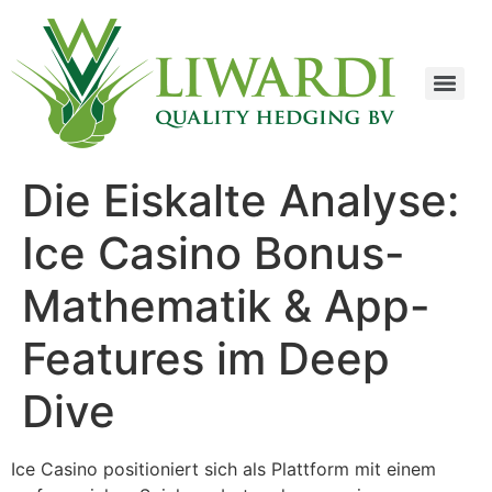
Die Eiskalte Analyse:
Ice Casino Bonus-
Mathematik & App-
Features im Deep
Dive
Ice Casino positioniert sich als Plattform mit einem