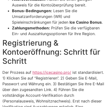
Ausweis für die Kontoüberprüfung bereit.
Bonus-Bedingungen:
Lesen Sie die
Umsatzanforderungen (WR) und
Spieleinschränkungen für jeden
Ice Casino Bonus
.
Zahlungsmethoden:
Prüfen Sie die verfügbaren
Ein- und Auszahlungsoptionen für Ihre Region.
Registrierung &
Kontoeröffnung: Schritt für
Schritt
Der Prozess auf
https://icecasino.pro/
ist standardisiert.
1) Klicken Sie auf “Registrieren”. 2) Geben Sie E-Mail,
Passwort und Währung ein. 3) Bestätigen Sie Ihre E-Mail
über den zugesandten Link. 4) Führen Sie die
vollständige Account-Verifikation durch
(Personalausweis, Wohnsitznachweis). Erst nach dieser
Verifikation sind Auszahlungen möglich. Eine