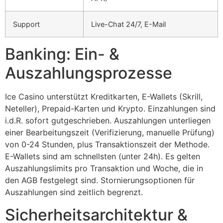
Support
Live-Chat 24/7, E-Mail
Banking: Ein- &
Auszahlungsprozesse
Ice Casino unterstützt Kreditkarten, E-Wallets (Skrill,
Neteller), Prepaid-Karten und Krypto. Einzahlungen sind
i.d.R. sofort gutgeschrieben. Auszahlungen unterliegen
einer Bearbeitungszeit (Verifizierung, manuelle Prüfung)
von 0-24 Stunden, plus Transaktionszeit der Methode.
E-Wallets sind am schnellsten (unter 24h). Es gelten
Auszahlungslimits pro Transaktion und Woche, die in
den AGB festgelegt sind. Stornierungsoptionen für
Auszahlungen sind zeitlich begrenzt.
Sicherheitsarchitektur &