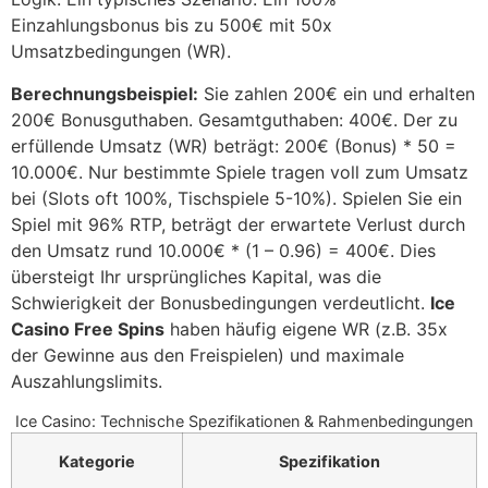
Einzahlungsbonus bis zu 500€ mit 50x
Umsatzbedingungen (WR).
Berechnungsbeispiel:
Sie zahlen 200€ ein und erhalten
200€ Bonusguthaben. Gesamtguthaben: 400€. Der zu
erfüllende Umsatz (WR) beträgt: 200€ (Bonus) * 50 =
10.000€. Nur bestimmte Spiele tragen voll zum Umsatz
bei (Slots oft 100%, Tischspiele 5-10%). Spielen Sie ein
Spiel mit 96% RTP, beträgt der erwartete Verlust durch
den Umsatz rund 10.000€ * (1 – 0.96) = 400€. Dies
übersteigt Ihr ursprüngliches Kapital, was die
Schwierigkeit der Bonusbedingungen verdeutlicht.
Ice
Casino Free Spins
haben häufig eigene WR (z.B. 35x
der Gewinne aus den Freispielen) und maximale
Auszahlungslimits.
Ice Casino: Technische Spezifikationen & Rahmenbedingungen
Kategorie
Spezifikation