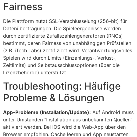
Fairness
Die Plattform nutzt SSL-Verschlüsselung (256-bit) für
Datenübertragungen. Die Spieleergebnisse werden
durch zertifizierte Zufallszahlengeneratoren (RNGs)
bestimmt, deren Fairness von unabhängigen Prüfstellen
(z.B. iTech Labs) zertifiziert wird. Verantwortungsvolles
Spielen wird durch Limits (Einzahlungs-, Verlust-,
Zeitlimits) und Selbstausschlussoptionen (über die
Lizenzbehörde) unterstützt.
Troubleshooting: Häufige
Probleme & Lösungen
App-Probleme (Installation/Update):
Auf Android muss
unter Umständen “Installation aus unbekannten Quellen”
aktiviert werden. Bei iOS wird die Web-App über den
Browser empfohlen. Cache leeren und App neustarten.