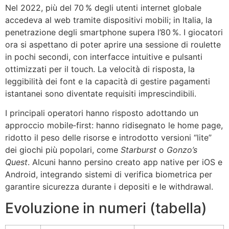
Nel 2022, più del 70 % degli utenti internet globale
accedeva al web tramite dispositivi mobili; in Italia, la
penetrazione degli smartphone supera l’80 %. I giocatori
ora si aspettano di poter aprire una sessione di roulette
in pochi secondi, con interfacce intuitive e pulsanti
ottimizzati per il touch. La velocità di risposta, la
leggibilità dei font e la capacità di gestire pagamenti
istantanei sono diventate requisiti imprescindibili.
I principali operatori hanno risposto adottando un
approccio mobile‑first: hanno ridisegnato le home page,
ridotto il peso delle risorse e introdotto versioni “lite”
dei giochi più popolari, come
Starburst
o
Gonzo’s
Quest
. Alcuni hanno persino creato app native per iOS e
Android, integrando sistemi di verifica biometrica per
garantire sicurezza durante i depositi e le withdrawal.
Evoluzione in numeri (tabella)