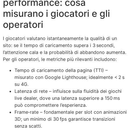
performance: cosa
misurano i giocatori e gli
operatori
I giocatori valutano istantaneamente la qualità di un
sito: se il tempo di caricamento supera i 3 secondi,
l’attenzione cala e la probabilità di abbandono aumenta.
Per gli operatori, le metriche più rilevanti includono:
Tempo di caricamento della pagina (TTI) –
misurato con Google Lighthouse; idealmente < 2 s
su 4G.
Latenza di rete – influisce sulla fluidità dei giochi
live dealer, dove una latenza superiore a 150 ms
può compromettere l’esperienza.
Frame‑rate – fondamentale per slot con animazioni
3D; un minimo di 30 fps garantisce transizioni
senza scatti.