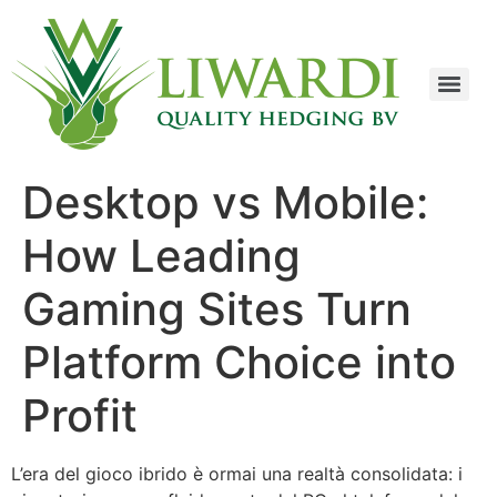
Desktop vs Mobile:
How Leading
Gaming Sites Turn
Platform Choice into
Profit
L’era del gioco ibrido è ormai una realtà consolidata: i