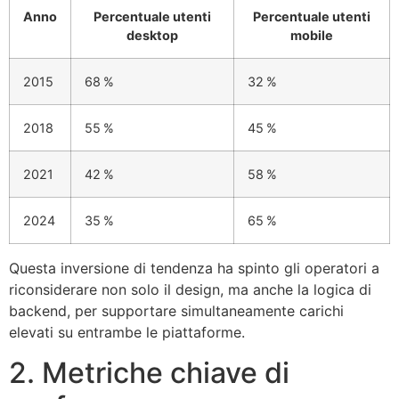
Anno
Percentuale utenti
Percentuale utenti
desktop
mobile
2015
68 %
32 %
2018
55 %
45 %
2021
42 %
58 %
2024
35 %
65 %
Questa inversione di tendenza ha spinto gli operatori a
riconsiderare non solo il design, ma anche la logica di
backend, per supportare simultaneamente carichi
elevati su entrambe le piattaforme.
2. Metriche chiave di