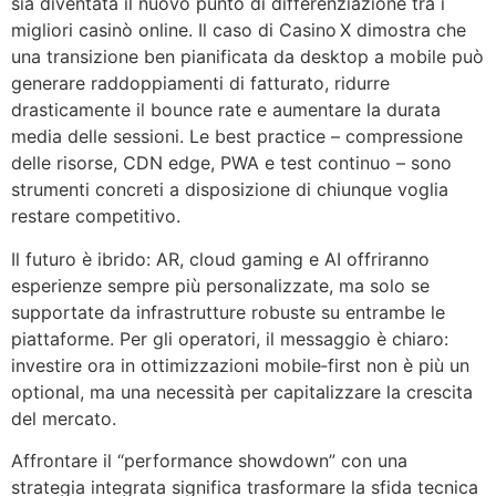
sia diventata il nuovo punto di differenziazione tra i
migliori casinò online. Il caso di Casino X dimostra che
una transizione ben pianificata da desktop a mobile può
generare raddoppiamenti di fatturato, ridurre
drasticamente il bounce rate e aumentare la durata
media delle sessioni. Le best practice – compressione
delle risorse, CDN edge, PWA e test continuo – sono
strumenti concreti a disposizione di chiunque voglia
restare competitivo.
Il futuro è ibrido: AR, cloud gaming e AI offriranno
esperienze sempre più personalizzate, ma solo se
supportate da infrastrutture robuste su entrambe le
piattaforme. Per gli operatori, il messaggio è chiaro:
investire ora in ottimizzazioni mobile‑first non è più un
optional, ma una necessità per capitalizzare la crescita
del mercato.
Affrontare il “performance showdown” con una
strategia integrata significa trasformare la sfida tecnica