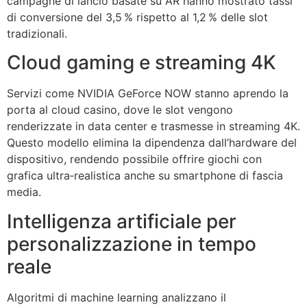
campagne di lancio basate su AR hanno mostrato tassi
di conversione del 3,5 % rispetto al 1,2 % delle slot
tradizionali.
Cloud gaming e streaming 4K
Servizi come NVIDIA GeForce NOW stanno aprendo la
porta al cloud casino, dove le slot vengono
renderizzate in data center e trasmesse in streaming 4K.
Questo modello elimina la dipendenza dall’hardware del
dispositivo, rendendo possibile offrire giochi con
grafica ultra‑realistica anche su smartphone di fascia
media.
Intelligenza artificiale per
personalizzazione in tempo
reale
Algoritmi di machine learning analizzano il