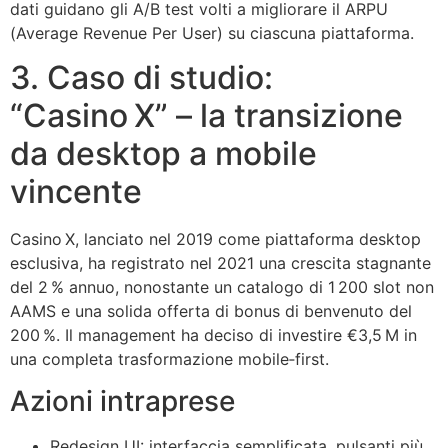
dati guidano gli A/B test volti a migliorare il ARPU
(Average Revenue Per User) su ciascuna piattaforma.
3. Caso di studio:
“Casino X” – la transizione
da desktop a mobile
vincente
Casino X, lanciato nel 2019 come piattaforma desktop
esclusiva, ha registrato nel 2021 una crescita stagnante
del 2 % annuo, nonostante un catalogo di 1 200 slot non
AAMS e una solida offerta di bonus di benvenuto del
200 %. Il management ha deciso di investire €3,5 M in
una completa trasformazione mobile‑first.
Azioni intraprese
Redesign UI: interfaccia semplificata, pulsanti più