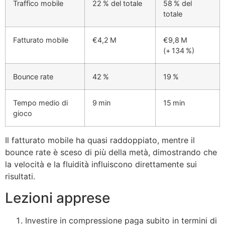
Traffico mobile
22 % del totale
58 % del
totale
Fatturato mobile
€4,2 M
€9,8 M
(+ 134 %)
Bounce rate
42 %
19 %
Tempo medio di
9 min
15 min
gioco
Il fatturato mobile ha quasi raddoppiato, mentre il
bounce rate è sceso di più della metà, dimostrando che
la velocità e la fluidità influiscono direttamente sui
risultati.
Lezioni apprese
Investire in compressione paga subito in termini di