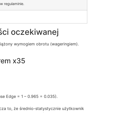
 w regulaminie.
ści oczekiwanej
bciążony wymogiem obrotu (wageringiem).
rem x35
se Edge = 1 – 0.965 = 0.035).
a to, że średnio-statystycznie użytkownik