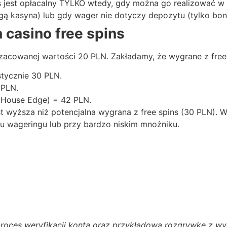
nus jest opłacalny TYLKO wtedy, gdy można go realizować w
gą kasyna) lub gdy wager nie dotyczy depozytu (tylko bon
n casino free spins
zacowanej wartości 20 PLN. Zakładamy, że wygrane z free
tycznie 30 PLN.
 PLN.
(House Edge) = 42 PLN.
t wyższa niż potencjalna wygrana z free spins (30 PLN). W
ku wageringu lub przy bardzo niskim mnożniku.
 proces weryfikacji konta oraz przykładową rozgrywkę z w