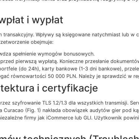
płat i wypłat
transakcyjny. Wpływy są księgowane natychmiast lub w ci
przetworzenie obejmuje:
wdza spełnienie wymogów bonusowych.
zed pierwszą wypłatą. Konieczne przesłanie dokumentó
ortfele (do 24h), karty bankowe (1-3 dni bankowe), przel
ęgać równowartości 50 000 PLN. Należy je sprawdzić w re
ektura i certyfikacje
ez szyfrowanie TLS 1.2/1.3 dla wszystkich transmisji. Ser
ja Curacao (Fig. 1) nakłada obowiązek audytów gier pod
iezależne firmy jak iCommerce lub GLI. Użytkownik powinie