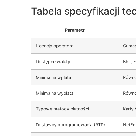
Tabela specyfikacji te
Parametr
Licencja operatora
Curac
Dostępne waluty
BRL, E
Minimalna wpłata
Równo
Minimalna wypłata
Równo
Typowe metody płatności
Karty 
Dostawcy oprogramowania (RTP)
NetEnt