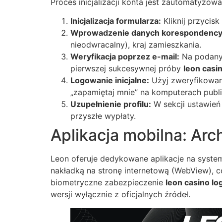
Proces inicjalizacji konta jest zautomatyz
Inicjalizacja formularza:
Kliknij przycis
Wprowadzenie danych korespondency
nieodwracalny), kraj zamieszkania.
Weryfikacja poprzez e-mail:
Na podany a
pierwszej sukcesywnej próby
leon casin
Logowanie inicjalne:
Użyj zweryfikowane
„zapamiętaj mnie” na komputerach publ
Uzupełnienie profilu:
W sekcji ustawień 
przyszłe wypłaty.
Aplikacja mobilna: Arc
Leon oferuje dedykowane aplikacje na systemy
nakładką na stronę internetową (WebView), 
biometryczne zabezpieczenie
leon casino lo
wersji wyłącznie z oficjalnych źródeł.