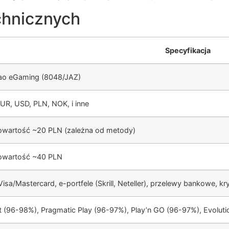
chnicznych
Specyfikacja
ao eGaming (8048/JAZ)
UR, USD, PLN, NOK, i inne
wartość ~20 PLN (zależna od metody)
wartość ~40 PLN
Visa/Mastercard, e-portfele (Skrill, Neteller), przelewy bankowe, kr
 (96-98%), Pragmatic Play (96-97%), Play’n GO (96-97%), Evoluti