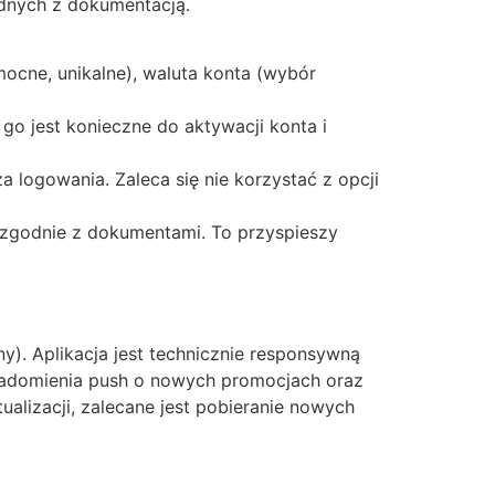
odnych z dokumentacją.
ocne, unikalne), waluta konta (wybór
 go jest konieczne do aktywacji konta i
 logowania. Zaleca się nie korzystać z opcji
s zgodnie z dokumentami. To przyspieszy
y). Aplikacja jest technicznie responsywną
wiadomienia push o nowych promocjach oraz
alizacji, zalecane jest pobieranie nowych