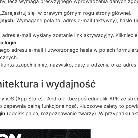
owany, lecz wymaga precyzyjnego wprowadzenia danych zg
k „Zarejestruj się” w prawym górnym rogu strony głównej.
jnych:
Wymagane pola to: adres e-mail (aktywny), hasło (m
dres e-mail wysłany zostanie link aktywacyjny. Kliknięcie
o login
.
go adresu e-mail i utworzonego hasła w polach formularza
icznych.
konta uzupełnij imię, nazwisko, datę urodzenia oraz adre
hitektura i wydajność
 iOS (App Store) i Android (bezpośredni plik APK ze stron
co zapewnia pełną funkcjonalność. Kluczowe zalety to po
gin
(odcisk palca, rozpoznawanie twarzy). W przypadku aktu