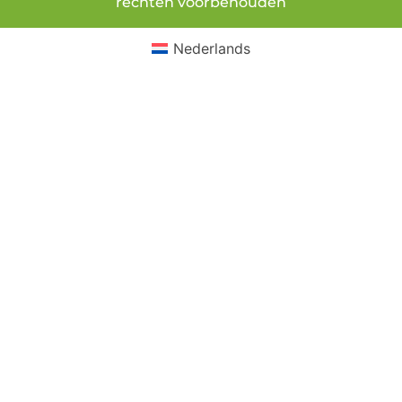
rechten voorbehouden
Nederlands