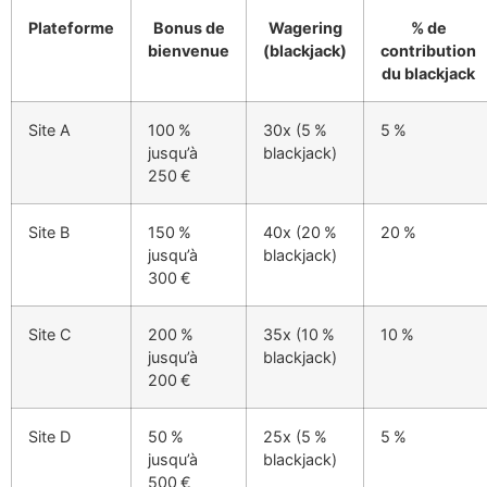
Plateforme
Bonus de
Wagering
% de
bienvenue
(blackjack)
contribution
du blackjack
Site A
100 %
30x (5 %
5 %
jusqu’à
blackjack)
250 €
Site B
150 %
40x (20 %
20 %
jusqu’à
blackjack)
300 €
Site C
200 %
35x (10 %
10 %
jusqu’à
blackjack)
200 €
Site D
50 %
25x (5 %
5 %
jusqu’à
blackjack)
500 €