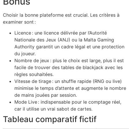
Bonus
Choisir la bonne plateforme est crucial. Les critères à
examiner sont :
Licence : une licence délivrée par l’Autorité
Nationale des Jeux (ANJ) ou la Malta Gaming
Authority garantit un cadre légal et une protection
du joueur.
Nombre de jeux : plus le choix est large, plus il est
facile de trouver des tables de blackjack avec les
règles souhaitées.
Vitesse de tirage : un shuffle rapide (RNG ou live)
minimise le temps d’attente et augmente le nombre
de mains jouées par session.
Mode Live : indispensable pour le comptage réel,
car il utilise un vrai sabot de cartes.
Tableau comparatif fictif