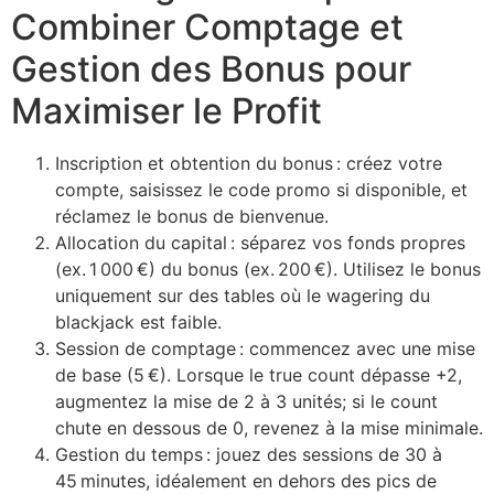
Combiner Comptage et
Gestion des Bonus pour
Maximiser le Profit
Inscription et obtention du bonus : créez votre
compte, saisissez le code promo si disponible, et
réclamez le bonus de bienvenue.
Allocation du capital : séparez vos fonds propres
(ex. 1 000 €) du bonus (ex. 200 €). Utilisez le bonus
uniquement sur des tables où le wagering du
blackjack est faible.
Session de comptage : commencez avec une mise
de base (5 €). Lorsque le true count dépasse +2,
augmentez la mise de 2 à 3 unités; si le count
chute en dessous de 0, revenez à la mise minimale.
Gestion du temps : jouez des sessions de 30 à
45 minutes, idéalement en dehors des pics de