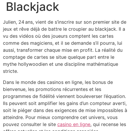
Blackjack
Julien, 24 ans, vient de s’inscrire sur son premier site de
jeux et rêve déjà de battre le croupier au blackjack. Il a
vu des vidéos où des joueurs comptent les cartes
comme des magiciens, et il se demande s’il pourra, lui
aussi, transformer chaque mise en profit. La réalité du
comptage de cartes se situe quelque part entre le
mythe hollywoodien et une discipline mathématique
stricte.
Dans le monde des casinos en ligne, les bonus de
bienvenue, les promotions récurrentes et les
programmes de fidélité viennent bouleverser l’équation.
Ils peuvent soit amplifier les gains d’un compteur averti,
soit le piéger dans des exigences de mise impossibles à
atteindre. Pour mieux comprendre cet univers, vous
pouvez consulter le site
casino en ligne
, qui recense les