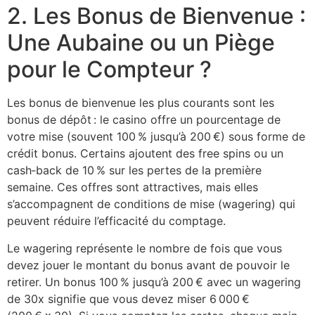
2. Les Bonus de Bienvenue :
Une Aubaine ou un Piège
pour le Compteur ?
Les bonus de bienvenue les plus courants sont les
bonus de dépôt : le casino offre un pourcentage de
votre mise (souvent 100 % jusqu’à 200 €) sous forme de
crédit bonus. Certains ajoutent des free spins ou un
cash‑back de 10 % sur les pertes de la première
semaine. Ces offres sont attractives, mais elles
s’accompagnent de conditions de mise (wagering) qui
peuvent réduire l’efficacité du comptage.
Le wagering représente le nombre de fois que vous
devez jouer le montant du bonus avant de pouvoir le
retirer. Un bonus 100 % jusqu’à 200 € avec un wagering
de 30x signifie que vous devez miser 6 000 €