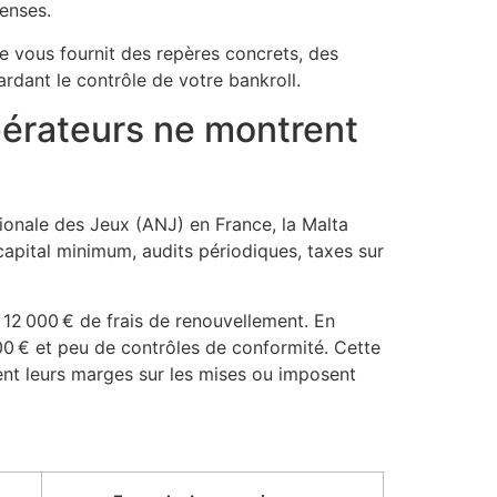
penses.
e vous fournit des repères concrets, des
rdant le contrôle de votre bankroll.
opérateurs ne montrent
ationale des Jeux (ANJ) en France, la Malta
apital minimum, audits périodiques, taxes sur
 12 000 € de frais de renouvellement. En
0 € et peu de contrôles de conformité. Cette
tent leurs marges sur les mises ou imposent