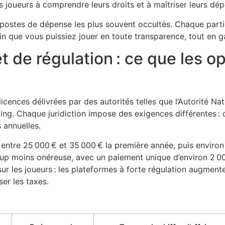
 joueurs à comprendre leurs droits et à maîtriser leurs dé
postes de dépense les plus souvent occultés. Chaque parti
in que vous puissiez jouer en toute transparence, tout en ga
 et de régulation : ce que les 
licences délivrées par des autorités telles que l’Autorité N
. Chaque juridiction impose des exigences différentes : c
s annuelles.
entre 25 000 € et 35 000 € la première année, puis environ
up moins onéreuse, avec un paiement unique d’environ 2 00
ur les joueurs : les plateformes à forte régulation augmen
er les taxes.