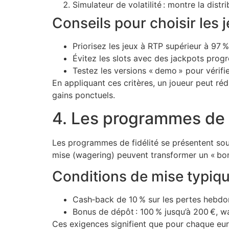
Simulateur de volatilité : montre la distri
Conseils pour choisir les 
Priorisez les jeux à RTP supérieur à 97 % 
Évitez les slots avec des jackpots progr
Testez les versions « demo » pour vérifie
En appliquant ces critères, un joueur peut r
gains ponctuels.
4. Les programmes de f
Les programmes de fidélité se présentent sou
mise (wagering) peuvent transformer un « bon
Conditions de mise typiq
Cash‑back de 10 % sur les pertes hebdo
Bonus de dépôt : 100 % jusqu’à 200 €, w
Ces exigences signifient que pour chaque euro