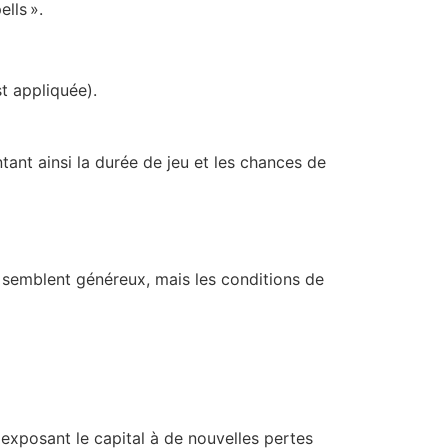
ells ».
st appliquée).
ant ainsi la durée de jeu et les chances de
 semblent généreux, mais les conditions de
exposant le capital à de nouvelles pertes