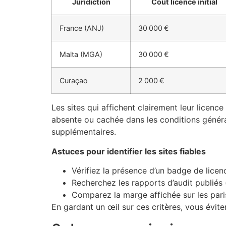
Juridiction
Coût licence initial
France (ANJ)
30 000 €
Malta (MGA)
30 000 €
Curaçao
2 000 €
Les sites qui affichent clairement leur licence
absente ou cachée dans les conditions généra
supplémentaires.
Astuces pour identifier les sites fiables
Vérifiez la présence d’un badge de licenc
Recherchez les rapports d’audit publiés 
Comparez la marge affichée sur les paris
En gardant un œil sur ces critères, vous évit