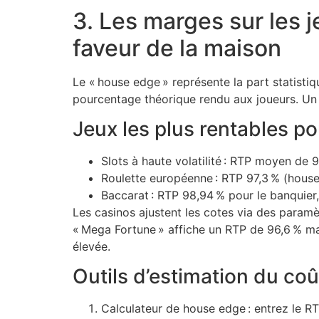
3. Les marges sur les 
faveur de la maison
Le « house edge » représente la part statistiq
pourcentage théorique rendu aux joueurs. Un
Jeux les plus rentables po
Slots à haute volatilité : RTP moyen de 
Roulette européenne : RTP 97,3 % (house
Baccarat : RTP 98,94 % pour le banquier
Les casinos ajustent les cotes via des param
« Mega Fortune » affiche un RTP de 96,6 % ma
élevée.
Outils d’estimation du coû
Calculateur de house edge : entrez le RT