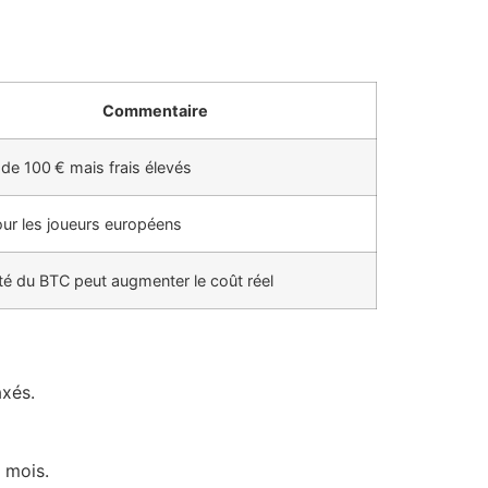
Commentaire
de 100 € mais frais élevés
ur les joueurs européens
lité du BTC peut augmenter le coût réel
axés.
 mois.