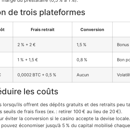
n de trois plateformes
pôt
Frais retrait
Conversion
2 % + 2 €
1,5 %
Bonus 
1 % + 1,5 €
0,8 %
Bon po
C
0,0002 BTC + 0,5 %
Aucun
Volati
uire les coûts
s lorsqu’ils offrent des dépôts gratuits et des retraits peu t
euils de frais fixes (ex. : retirer 100 € au lieu de 20 €).
r éviter la conversion si le casino accepte la devise locale.
 pouvez économiser jusqu’à 5 % du capital mobilisé chaque