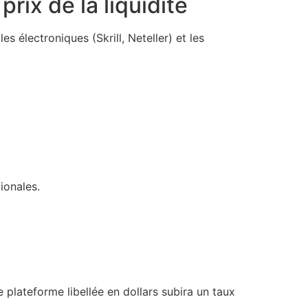
prix de la liquidité
s électroniques (Skrill, Neteller) et les
ionales.
 plateforme libellée en dollars subira un taux