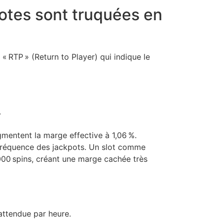
cotes sont truquées en
 « RTP » (Return to Player) qui indique le
.
gmentent la marge effective à 1,06 %.
 fréquence des jackpots. Un slot comme
000 spins, créant une marge cachée très
attendue par heure.