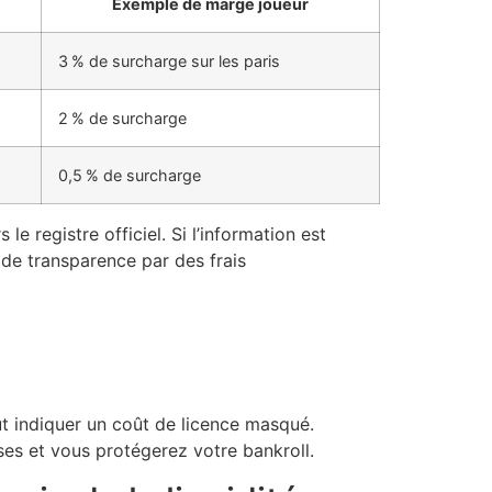
Exemple de marge joueur
3 % de surcharge sur les paris
2 % de surcharge
0,5 % de surcharge
le registre officiel. Si l’information est
de transparence par des frais
ut indiquer un coût de licence masqué.
ses et vous protégerez votre bankroll.