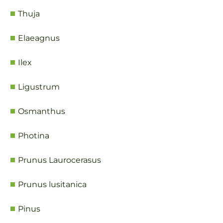
Thuja
Elaeagnus
Ilex
Ligustrum
Osmanthus
Photina
Prunus Laurocerasus
Prunus lusitanica
Pinus