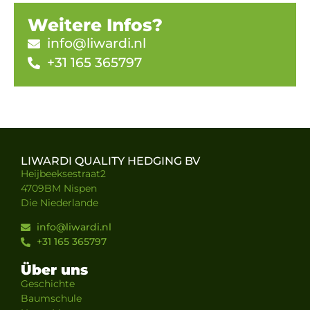
Weitere Infos?
info@liwardi.nl
+31 165 365797
LIWARDI QUALITY HEDGING BV
Heijbeeksestraat2
4709BM Nispen
Die Niederlande
info@liwardi.nl
+31 165 365797
Über uns
Geschichte
Baumschule