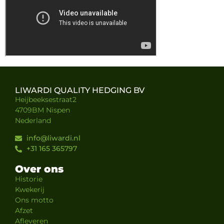
LIWARDI QUALITY HEDGING BV
Heijbeeksestraat2
4709BM Nispen
Nederland
info@liwardi.nl
+31 165 365797
Over ons
Historie
Kwekerij
Ons motto
Afzet
Afleveren