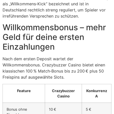
als „Willkommens‑Kick“ bezeichnet und ist in
Deutschland rechtlich streng reguliert, um Spieler vor
irreführenden Versprechen zu schützen.
Willkommensbonus – mehr
Geld für deine ersten
Einzahlungen
Nach dem ersten Deposit wartet der
Willkommensbonus. Crazybuzzer Casino bietet einen
klassischen 100 % Match‑Bonus bis zu 200 € plus 50
Freispins auf ausgewählte Slots.
Feature
Crazybuzzer
Konkurrenz
Casino
A
Bonus ohne
10 €
5 €