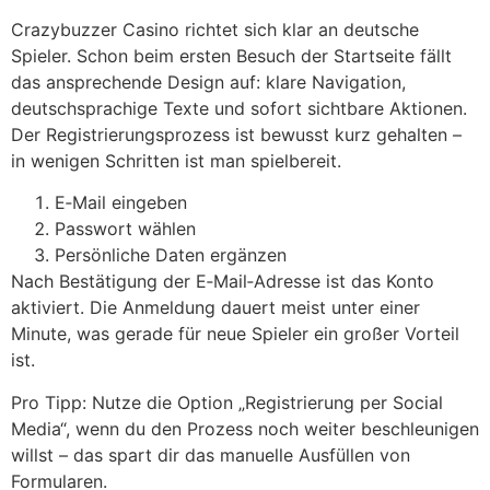
Crazybuzzer Casino richtet sich klar an deutsche
Spieler. Schon beim ersten Besuch der Startseite fällt
das ansprechende Design auf: klare Navigation,
deutschsprachige Texte und sofort sichtbare Aktionen.
Der Registrierungsprozess ist bewusst kurz gehalten –
in wenigen Schritten ist man spielbereit.
E‑Mail eingeben
Passwort wählen
Persönliche Daten ergänzen
Nach Bestätigung der E‑Mail‑Adresse ist das Konto
aktiviert. Die Anmeldung dauert meist unter einer
Minute, was gerade für neue Spieler ein großer Vorteil
ist.
Pro Tipp: Nutze die Option „Registrierung per Social
Media“, wenn du den Prozess noch weiter beschleunigen
willst – das spart dir das manuelle Ausfüllen von
Formularen.