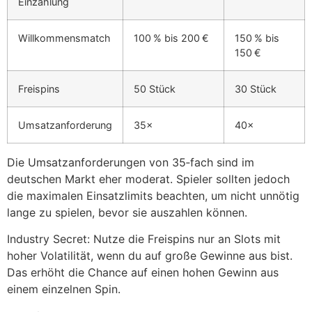
Einzahlung
Willkommensmatch
100 % bis 200 €
150 % bis
150 €
Freispins
50 Stück
30 Stück
Umsatzanforderung
35×
40×
Die Umsatzanforderungen von 35‑fach sind im
deutschen Markt eher moderat. Spieler sollten jedoch
die maximalen Einsatzlimits beachten, um nicht unnötig
lange zu spielen, bevor sie auszahlen können.
Industry Secret: Nutze die Freispins nur an Slots mit
hoher Volatilität, wenn du auf große Gewinne aus bist.
Das erhöht die Chance auf einen hohen Gewinn aus
einem einzelnen Spin.