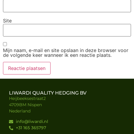
Site
Mijn naam, e-mail en site opslaan in deze browser voor
de volgende keer wanneer ik een reactie plaats.
LIWARDI QUALITY HEDGING BV
Heijbeeksestraat2
4709BM Nispen
Nederland
info@liwardi.nl
+31 165 365797