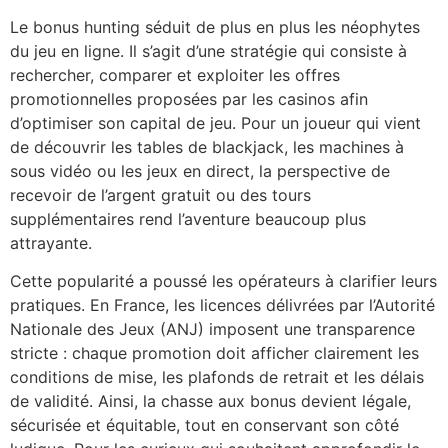
Le bonus hunting séduit de plus en plus les néophytes
du jeu en ligne. Il s’agit d’une stratégie qui consiste à
rechercher, comparer et exploiter les offres
promotionnelles proposées par les casinos afin
d’optimiser son capital de jeu. Pour un joueur qui vient
de découvrir les tables de blackjack, les machines à
sous vidéo ou les jeux en direct, la perspective de
recevoir de l’argent gratuit ou des tours
supplémentaires rend l’aventure beaucoup plus
attrayante.
Cette popularité a poussé les opérateurs à clarifier leurs
pratiques. En France, les licences délivrées par l’Autorité
Nationale des Jeux (ANJ) imposent une transparence
stricte : chaque promotion doit afficher clairement les
conditions de mise, les plafonds de retrait et les délais
de validité. Ainsi, la chasse aux bonus devient légale,
sécurisée et équitable, tout en conservant son côté