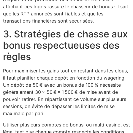
affichant ces logos rassure le chasseur de bonus : il sait
que les RTP annoncés sont fiables et que les
transactions financières sont sécurisées.
3. Stratégies de chasse aux
bonus respectueuses des
règles
Pour maximiser les gains tout en restant dans les clous,
il faut planifier chaque dépôt en fonction du wagering.
Un dépôt de 50 € avec un bonus de 100 % nécessite
généralement 30 x 50 € = 1 500 € de mise avant de
pouvoir retirer. En répartissant ce volume sur plusieurs
sessions, on évite de dépasser les limites de mise
maximale par pari.
Utiliser plusieurs comptes de bonus, ou multi‑casino, est
légal tant que chaque compte respecte les conditions