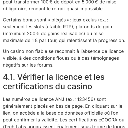
peut transformer 100 € de dépôt en 5 000 € de mise
obligatoire, rendant le retrait quasi impossible.
Certains bonus sont « piégés » : jeux exclus (ex. :
seulement les slots à faible RTP), plafonds de gain
(maximum 200 € de gains réalisables) ou mise
maximale de 1 € par tour, qui ralentissent la progression.
Un casino non fiable se reconnaît à l’absence de licence
visible, à des conditions floues ou à des témoignages
négatifs sur les forums.
4.1. Vérifier la licence et les
certifications du casino
Les numéros de licence ANJ (ex. : 123456) sont
généralement placés en bas de page. En cliquant sur le
lien, on accède à la base de données officielle où l’on
peut confirmer la validité. Les certifications eCOGRA ou
iTech Labs apparaissent également sous forme de logos