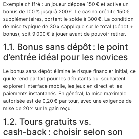
Exemple chiffré : un joueur dépose 150 € et active un
bonus de 100 % jusqu’à 200 €. Le casino crédite 150 €
supplémentaires, portant le solde à 300 €. La condition
de mise typique de 30 x s’applique sur le total (dépot +
bonus), soit 9 000 € à jouer avant de pouvoir retirer.
1.1. Bonus sans dépôt : le point
d’entrée idéal pour les novices
Le bonus sans dépôt élimine le risque financier initial, ce
qui le rend parfait pour les débutants qui souhaitent
explorer l’interface mobile, les jeux en direct et les
paiements instantanés. En général, la mise maximale
autorisée est de 0,20 € par tour, avec une exigence de
mise de 20 x sur le gain reçu.
1.2. Tours gratuits vs.
cash‑back : choisir selon son