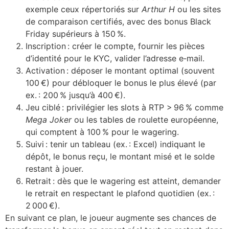
exemple ceux répertoriés sur
Arthur H
ou les sites
de comparaison certifiés, avec des bonus Black
Friday supérieurs à 150 %.
Inscription : créer le compte, fournir les pièces
d’identité pour le KYC, valider l’adresse e‑mail.
Activation : déposer le montant optimal (souvent
100 €) pour débloquer le bonus le plus élevé (par
ex. : 200 % jusqu’à 400 €).
Jeu ciblé : privilégier les slots à RTP > 96 % comme
Mega Joker
ou les tables de roulette européenne,
qui comptent à 100 % pour le wagering.
Suivi : tenir un tableau (ex. : Excel) indiquant le
dépôt, le bonus reçu, le montant misé et le solde
restant à jouer.
Retrait : dès que le wagering est atteint, demander
le retrait en respectant le plafond quotidien (ex. :
2 000 €).
En suivant ce plan, le joueur augmente ses chances de