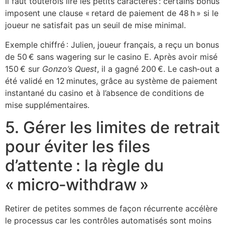
Il faut toutefois lire les petits caractères : certains bonus
imposent une clause « retard de paiement de 48 h » si le
joueur ne satisfait pas un seuil de mise minimal.
Exemple chiffré : Julien, joueur français, a reçu un bonus
de 50 € sans wagering sur le casino E. Après avoir misé
150 € sur
Gonzo’s Quest
, il a gagné 200 €. Le cash‑out a
été validé en 12 minutes, grâce au système de paiement
instantané du casino et à l’absence de conditions de
mise supplémentaires.
5. Gérer les limites de retrait
pour éviter les files
d’attente : la règle du
« micro‑withdraw »
Retirer de petites sommes de façon récurrente accélère
le processus car les contrôles automatisés sont moins