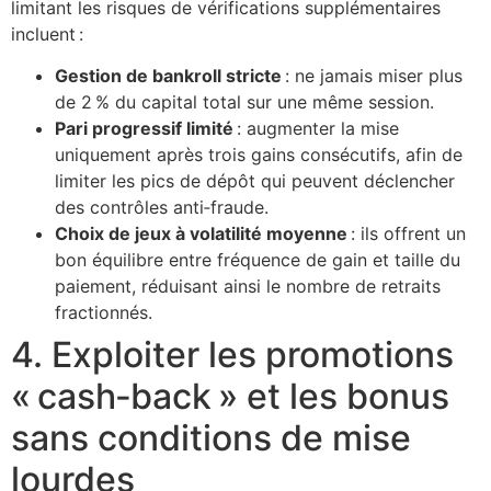
limitant les risques de vérifications supplémentaires
incluent :
Gestion de bankroll stricte
: ne jamais miser plus
de 2 % du capital total sur une même session.
Pari progressif limité
: augmenter la mise
uniquement après trois gains consécutifs, afin de
limiter les pics de dépôt qui peuvent déclencher
des contrôles anti‑fraude.
Choix de jeux à volatilité moyenne
: ils offrent un
bon équilibre entre fréquence de gain et taille du
paiement, réduisant ainsi le nombre de retraits
fractionnés.
4. Exploiter les promotions
« cash‑back » et les bonus
sans conditions de mise
lourdes