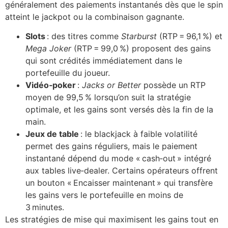
généralement des paiements instantanés dès que le spin
atteint le jackpot ou la combinaison gagnante.
Slots
: des titres comme
Starburst
(RTP = 96,1 %) et
Mega Joker
(RTP = 99,0 %) proposent des gains
qui sont crédités immédiatement dans le
portefeuille du joueur.
Vidéo‑poker
:
Jacks or Better
possède un RTP
moyen de 99,5 % lorsqu’on suit la stratégie
optimale, et les gains sont versés dès la fin de la
main.
Jeux de table
: le blackjack à faible volatilité
permet des gains réguliers, mais le paiement
instantané dépend du mode « cash‑out » intégré
aux tables live‑dealer. Certains opérateurs offrent
un bouton « Encaisser maintenant » qui transfère
les gains vers le portefeuille en moins de
3 minutes.
Les stratégies de mise qui maximisent les gains tout en