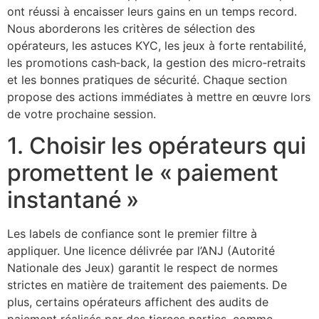
ont réussi à encaisser leurs gains en un temps record.
Nous aborderons les critères de sélection des
opérateurs, les astuces KYC, les jeux à forte rentabilité,
les promotions cash‑back, la gestion des micro‑retraits
et les bonnes pratiques de sécurité. Chaque section
propose des actions immédiates à mettre en œuvre lors
de votre prochaine session.
1. Choisir les opérateurs qui
promettent le « paiement
instantané »
Les labels de confiance sont le premier filtre à
appliquer. Une licence délivrée par l’ANJ (Autorité
Nationale des Jeux) garantit le respect de normes
strictes en matière de traitement des paiements. De
plus, certains opérateurs affichent des audits de