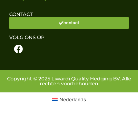
CONTACT
contact
VOLG ONS OP
Copyright © 2025 Liwardi Quality Hedging BV, Alle
rechten voorbehouden
Nederlands