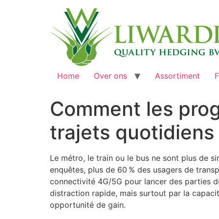
Home
Over ons
Assortiment
F
Comment les progr
trajets quotidiens
Le métro, le train ou le bus ne sont plus de 
enquêtes, plus de 60 % des usagers de transpo
connectivité 4G/5G pour lancer des parties d
distraction rapide, mais surtout par la capa
opportunité de gain.