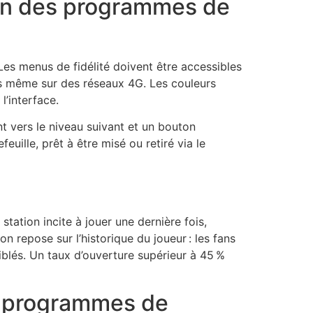
tion des programmes de
Les menus de fidélité doivent être accessibles
5 s même sur des réseaux 4G. Les couleurs
l’interface.
nt vers le niveau suivant et un bouton
uille, prêt à être misé ou retiré via le
station incite à jouer une dernière fois,
n repose sur l’historique du joueur : les fans
iblés. Un taux d’ouverture supérieur à 45 %
s programmes de