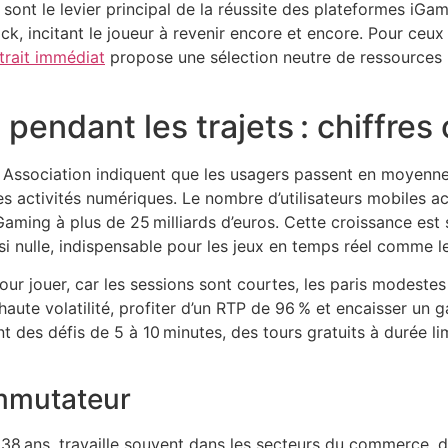
sont le levier principal de la réussite des plateformes iGam
, incitant le joueur à revenir encore et encore. Pour ceux 
etrait immédiat
propose une sélection neutre de ressources 
e pendant les trajets : chiffre
 Association indiquent que les usagers passent en moyenne 2
 activités numériques. Le nombre d’utilisateurs mobiles act
ming à plus de 25 milliards d’euros. Cette croissance est 
i nulle, indispensable pour les jeux en temps réel comme le 
 jouer, car les sessions sont courtes, les paris modestes e
haute volatilité, profiter d’un RTP de 96 % et encaisser un g
 des défis de 5 à 10 minutes, des tours gratuits à durée l
ommutateur
38 ans, travaille souvent dans les secteurs du commerce, d