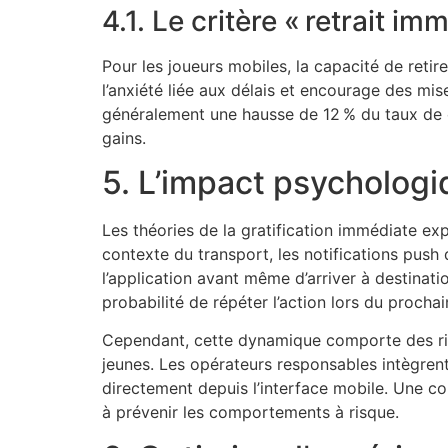
4.1. Le critère « retrait 
Pour les joueurs mobiles, la capacité de retir
l’anxiété liée aux délais et encourage des mi
généralement une hausse de 12 % du taux de co
gains.
5. L’impact psychologi
Les théories de la gratification immédiate e
contexte du transport, les notifications push 
l’application avant même d’arriver à destinat
probabilité de répéter l’action lors du prochain
Cependant, cette dynamique comporte des risq
jeunes. Les opérateurs responsables intègren
directement depuis l’interface mobile. Une co
à prévenir les comportements à risque.