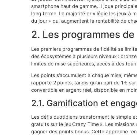
smartphone haut de gamme. Il joue principale
long terme. La majorité privilégie les jeux à
du jour » qui augmentent la rentabilité de cha
2. Les programmes de f
Les premiers programmes de fidélité se limita
des écosystèmes à plusieurs niveaux : bronze,
limites de mise supérieures, accès à des tourn
Les points s’accumulent à chaque mise, même l
rapporte 2 points, tandis qu’un pari de 1 € sur
convertible en argent réel, disponible en mo
2.1. Gamification et engag
Les défis quotidiens transforment le simple ac
gratuits sur le jeu Crazy Time ». Les mission
gagner des points bonus. Cette approche ren