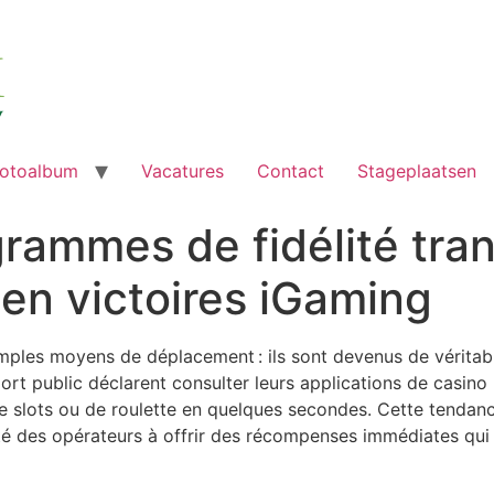
otoalbum
Vacatures
Contact
Stageplaatsen
ammes de fidélité tran
 en victoires iGaming
simples moyens de déplacement : ils sont devenus de véritabl
rt public déclarent consulter leurs applications de casino 
e slots ou de roulette en quelques secondes. Cette tendance
cité des opérateurs à offrir des récompenses immédiates qu