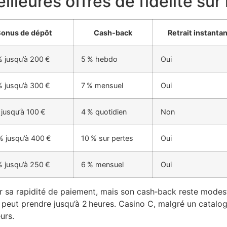
leures offres de fidélité sur
onus de dépôt
Cash‑back
Retrait instanta
% jusqu’à 200 €
5 % hebdo
Oui
% jusqu’à 300 €
7 % mensuel
Oui
jusqu’à 100 €
4 % quotidien
Non
% jusqu’à 400 €
10 % sur pertes
Oui
% jusqu’à 250 €
6 % mensuel
Oui
r sa rapidité de paiement, mais son cash‑back reste modest
 peut prendre jusqu’à 2 heures. Casino C, malgré un catalog
urs.