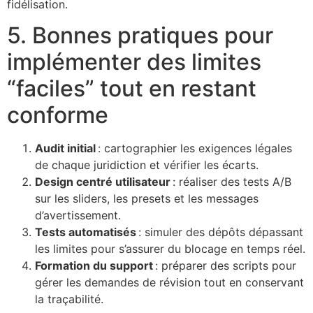
fidélisation.
5. Bonnes pratiques pour
implémenter des limites
“faciles” tout en restant
conforme
Audit initial
: cartographier les exigences légales
de chaque juridiction et vérifier les écarts.
Design centré utilisateur
: réaliser des tests A/B
sur les sliders, les presets et les messages
d’avertissement.
Tests automatisés
: simuler des dépôts dépassant
les limites pour s’assurer du blocage en temps réel.
Formation du support
: préparer des scripts pour
gérer les demandes de révision tout en conservant
la traçabilité.