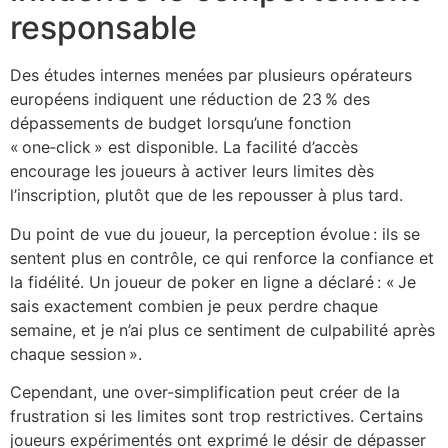
responsable
Des études internes menées par plusieurs opérateurs
européens indiquent une réduction de 23 % des
dépassements de budget lorsqu’une fonction
« one‑click » est disponible. La facilité d’accès
encourage les joueurs à activer leurs limites dès
l’inscription, plutôt que de les repousser à plus tard.
Du point de vue du joueur, la perception évolue : ils se
sentent plus en contrôle, ce qui renforce la confiance et
la fidélité. Un joueur de poker en ligne a déclaré : « Je
sais exactement combien je peux perdre chaque
semaine, et je n’ai plus ce sentiment de culpabilité après
chaque session ».
Cependant, une over‑simplification peut créer de la
frustration si les limites sont trop restrictives. Certains
joueurs expérimentés ont exprimé le désir de dépasser