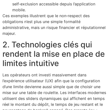
self‑exclusion accessible depuis l’application
mobile.
Ces exemples illustrent que le non‑respect des
obligations n’est plus une simple formalité
administrative, mais un risque financier et réputationnel
majeur.
2. Technologies clés qui
rendent la mise en place de
limites intuitive
Les opérateurs ont investi massivement dans
l’expérience utilisateur (UX) afin que la configuration
d’une limite devienne aussi simple que de choisir une
mise sur une table de roulette. Les interfaces modernes
utilisent des sliders dynamiques qui affichent en temps
réel le montant du dépôt, le temps de jeu restant et le