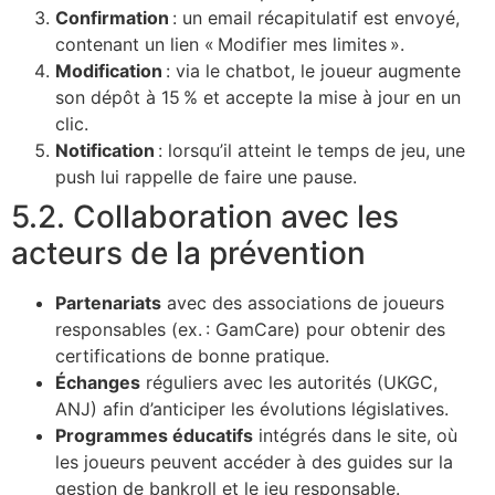
Confirmation
: un email récapitulatif est envoyé,
contenant un lien « Modifier mes limites ».
Modification
: via le chatbot, le joueur augmente
son dépôt à 15 % et accepte la mise à jour en un
clic.
Notification
: lorsqu’il atteint le temps de jeu, une
push lui rappelle de faire une pause.
5.2. Collaboration avec les
acteurs de la prévention
Partenariats
avec des associations de joueurs
responsables (ex. : GamCare) pour obtenir des
certifications de bonne pratique.
Échanges
réguliers avec les autorités (UKGC,
ANJ) afin d’anticiper les évolutions législatives.
Programmes éducatifs
intégrés dans le site, où
les joueurs peuvent accéder à des guides sur la
gestion de bankroll et le jeu responsable.