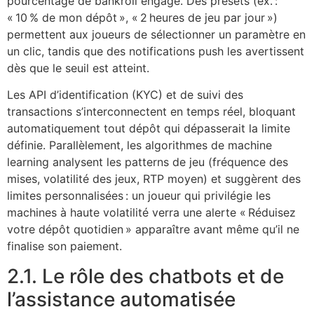
pourcentage de bankroll engagé. Des presets (ex. :
« 10 % de mon dépôt », « 2 heures de jeu par jour »)
permettent aux joueurs de sélectionner un paramètre en
un clic, tandis que des notifications push les avertissent
dès que le seuil est atteint.
Les API d’identification (KYC) et de suivi des
transactions s’interconnectent en temps réel, bloquant
automatiquement tout dépôt qui dépasserait la limite
définie. Parallèlement, les algorithmes de machine
learning analysent les patterns de jeu (fréquence des
mises, volatilité des jeux, RTP moyen) et suggèrent des
limites personnalisées : un joueur qui privilégie les
machines à haute volatilité verra une alerte « Réduisez
votre dépôt quotidien » apparaître avant même qu’il ne
finalise son paiement.
2.1. Le rôle des chatbots et de
l’assistance automatisée