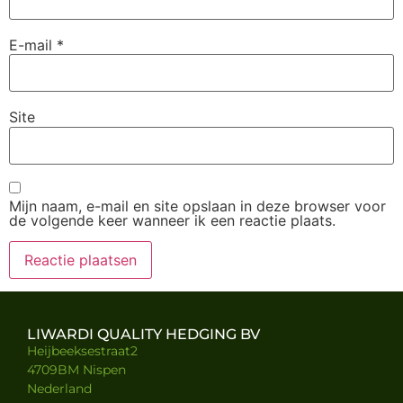
E-mail
*
Site
Mijn naam, e-mail en site opslaan in deze browser voor
de volgende keer wanneer ik een reactie plaats.
LIWARDI QUALITY HEDGING BV
Heijbeeksestraat2
4709BM Nispen
Nederland