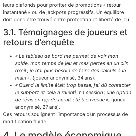
leurs plafonds pour profiter de promotions « retour
instantané » ou de jackpots progressifs. Un équilibre
doit donc être trouvé entre protection et liberté de jeu.
3.1. Témoignages de joueurs et
retours d’enquête
« Le tableau de bord me permet de voir mon
solde, mon temps de jeu et mes pertes en un clin
d’œil ; je n’ai plus besoin de faire des calculs à la
main »,
(joueur anonymisé, 34 ans).
« Quand la limite était trop basse, j’ai dû contacter
le support et cela a ralenti ma session ; une option
de révision rapide aurait été bienvenue »,
(joueur
anonymisé, 27 ans).
Ces retours soulignent l’importance d’un processus de
modification fluide.
4. Le modèle économique