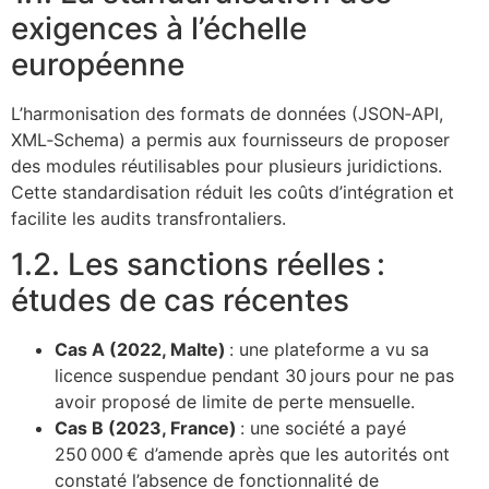
exigences à l’échelle
européenne
L’harmonisation des formats de données (JSON‑API,
XML‑Schema) a permis aux fournisseurs de proposer
des modules réutilisables pour plusieurs juridictions.
Cette standardisation réduit les coûts d’intégration et
facilite les audits transfrontaliers.
1.2. Les sanctions réelles :
études de cas récentes
Cas A (2022, Malte)
: une plateforme a vu sa
licence suspendue pendant 30 jours pour ne pas
avoir proposé de limite de perte mensuelle.
Cas B (2023, France)
: une société a payé
250 000 € d’amende après que les autorités ont
constaté l’absence de fonctionnalité de