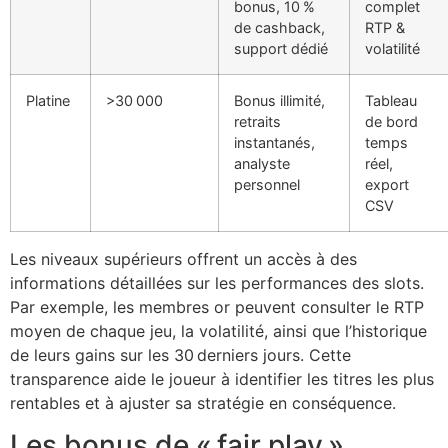
bonus, 10 %
complet
de cashback,
RTP &
support dédié
volatilité
Platine
>30 000
Bonus illimité,
Tableau
retraits
de bord
instantanés,
temps
analyste
réel,
personnel
export
CSV
Les niveaux supérieurs offrent un accès à des
informations détaillées sur les performances des slots.
Par exemple, les membres or peuvent consulter le RTP
moyen de chaque jeu, la volatilité, ainsi que l’historique
de leurs gains sur les 30 derniers jours. Cette
transparence aide le joueur à identifier les titres les plus
rentables et à ajuster sa stratégie en conséquence.
Les bonus de « fair play »