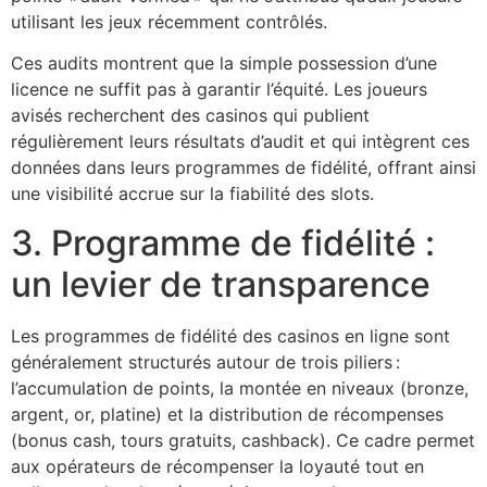
utilisant les jeux récemment contrôlés.
Ces audits montrent que la simple possession d’une
licence ne suffit pas à garantir l’équité. Les joueurs
avisés recherchent des casinos qui publient
régulièrement leurs résultats d’audit et qui intègrent ces
données dans leurs programmes de fidélité, offrant ainsi
une visibilité accrue sur la fiabilité des slots.
3. Programme de fidélité :
un levier de transparence
Les programmes de fidélité des casinos en ligne sont
généralement structurés autour de trois piliers :
l’accumulation de points, la montée en niveaux (bronze,
argent, or, platine) et la distribution de récompenses
(bonus cash, tours gratuits, cashback). Ce cadre permet
aux opérateurs de récompenser la loyauté tout en