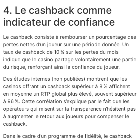
4. Le cashback comme
indicateur de confiance
Le cashback consiste à rembourser un pourcentage des
pertes nettes d’un joueur sur une période donnée. Un
taux de cashback de 10 % sur les pertes du mois
indique que le casino partage volontairement une partie
du risque, renforçant ainsi la confiance du joueur.
Des études internes (non publiées) montrent que les
casinos offrant un cashback supérieur à 8 % affichent
en moyenne un RTP global plus élevé, souvent supérieur
à 96 %. Cette corrélation s’explique par le fait que les
opérateurs qui misent sur la transparence n’hésitent pas
à augmenter le retour aux joueurs pour compenser le
cashback.
Dans le cadre d’un programme de fidélité, le cashback