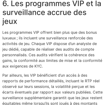
6. Les programmes VIP et la
surveillance accrue des
jeux
Les programmes VIP offrent bien plus que des bonus
luxueux ; ils incluent une surveillance renforcée des
activités de jeu. Chaque VIP dispose d’un analyste de
jeu dédié, capable de réaliser des audits de compte
personnalisés. Ces audits vérifient la cohérence des
gains, la conformité aux limites de mise et la conformité
aux exigences de KYC.
Par ailleurs, les VIP bénéficient d’un accès à des
rapports de performance détaillés, incluant le RTP réel
observé sur leurs sessions, la volatilité perçue et les
écarts éventuels par rapport aux valeurs publiées. Cette
surveillance supplémentaire garantit que les jeux restent
équitables même lorsqu’ils sont joués à des montants