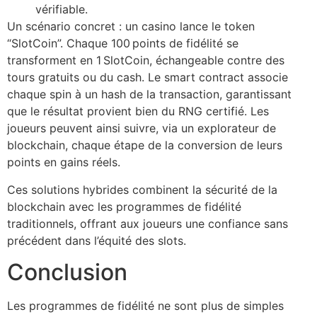
vérifiable.
Un scénario concret : un casino lance le token
“SlotCoin”. Chaque 100 points de fidélité se
transforment en 1 SlotCoin, échangeable contre des
tours gratuits ou du cash. Le smart contract associe
chaque spin à un hash de la transaction, garantissant
que le résultat provient bien du RNG certifié. Les
joueurs peuvent ainsi suivre, via un explorateur de
blockchain, chaque étape de la conversion de leurs
points en gains réels.
Ces solutions hybrides combinent la sécurité de la
blockchain avec les programmes de fidélité
traditionnels, offrant aux joueurs une confiance sans
précédent dans l’équité des slots.
Conclusion
Les programmes de fidélité ne sont plus de simples