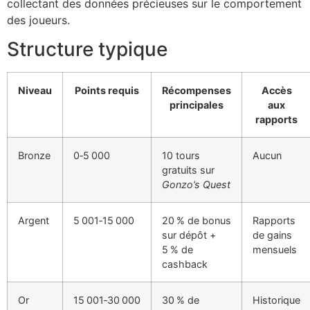
collectant des données précieuses sur le comportement
des joueurs.
Structure typique
Niveau
Points requis
Récompenses
Accès
principales
aux
rapports
Bronze
0‑5 000
10 tours
Aucun
gratuits sur
Gonzo’s Quest
Argent
5 001‑15 000
20 % de bonus
Rapports
sur dépôt +
de gains
5 % de
mensuels
cashback
Or
15 001‑30 000
30 % de
Historique