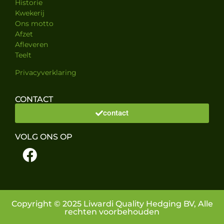
Historie
Kwekerij
Ons motto
Afzet
Afleveren
Teelt
Privacyverklaring
CONTACT
contact
VOLG ONS OP
Copyright © 2025 Liwardi Quality Hedging BV, Alle
rechten voorbehouden