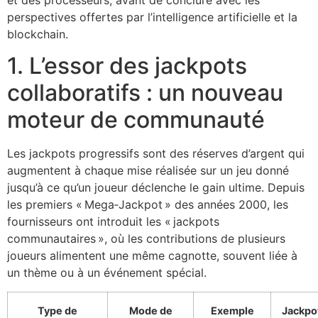
perspectives offertes par l’intelligence artificielle et la
blockchain.
1. L’essor des jackpots
collaboratifs : un nouveau
moteur de communauté
Les jackpots progressifs sont des réserves d’argent qui
augmentent à chaque mise réalisée sur un jeu donné
jusqu’à ce qu’un joueur déclenche le gain ultime. Depuis
les premiers « Mega‑Jackpot » des années 2000, les
fournisseurs ont introduit les « jackpots
communautaires », où les contributions de plusieurs
joueurs alimentent une même cagnotte, souvent liée à
un thème ou à un événement spécial.
Type de
Mode de
Exemple
Jackpo