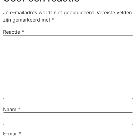
Je e-mailadres wordt niet gepubliceerd.
Vereiste velden
zijn gemarkeerd met
*
Reactie
*
Naam
*
E-mail
*