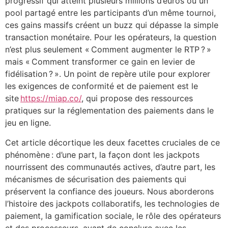
progressif qui atteint plusieurs millions d’euros ou un
pool partagé entre les participants d’un même tournoi,
ces gains massifs créent un buzz qui dépasse la simple
transaction monétaire. Pour les opérateurs, la question
n’est plus seulement « Comment augmenter le RTP ? »
mais « Comment transformer ce gain en levier de
fidélisation ? ». Un point de repère utile pour explorer
les exigences de conformité et de paiement est le
site
https://miap.co/
, qui propose des ressources
pratiques sur la réglementation des paiements dans le
jeu en ligne.
Cet article décortique les deux facettes cruciales de ce
phénomène : d’une part, la façon dont les jackpots
nourrissent des communautés actives, d’autre part, les
mécanismes de sécurisation des paiements qui
préservent la confiance des joueurs. Nous aborderons
l’histoire des jackpots collaboratifs, les technologies de
paiement, la gamification sociale, le rôle des opérateurs
et des processeurs, avant de conclure avec les