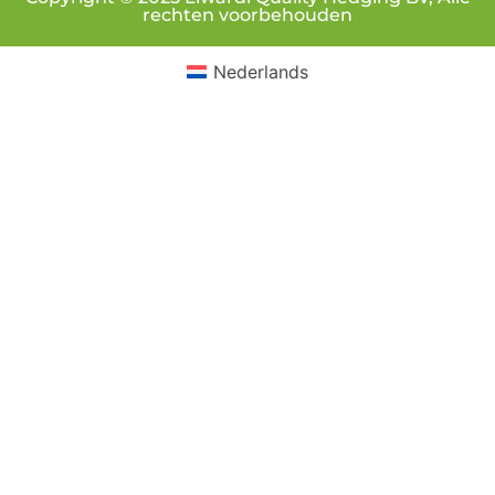
rechten voorbehouden
Nederlands