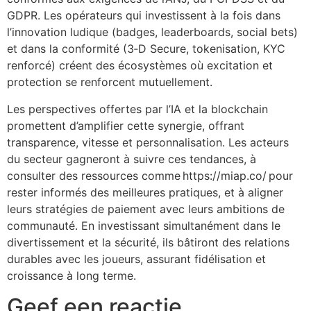
GDPR. Les opérateurs qui investissent à la fois dans
l’innovation ludique (badges, leaderboards, social bets)
et dans la conformité (3‑D Secure, tokenisation, KYC
renforcé) créent des écosystèmes où excitation et
protection se renforcent mutuellement.
Les perspectives offertes par l’IA et la blockchain
promettent d’amplifier cette synergie, offrant
transparence, vitesse et personnalisation. Les acteurs
du secteur gagneront à suivre ces tendances, à
consulter des ressources comme https://miap.co/ pour
rester informés des meilleures pratiques, et à aligner
leurs stratégies de paiement avec leurs ambitions de
communauté. En investissant simultanément dans le
divertissement et la sécurité, ils bâtiront des relations
durables avec les joueurs, assurant fidélisation et
croissance à long terme.
Geef een reactie