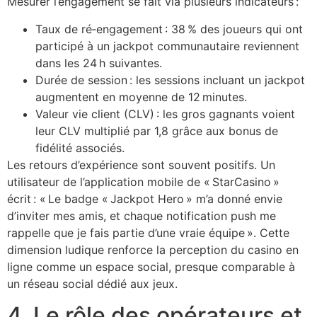
Mesurer l’engagement se fait via plusieurs indicateurs :
Taux de ré‑engagement : 38 % des joueurs qui ont
participé à un jackpot communautaire reviennent
dans les 24 h suivantes.
Durée de session : les sessions incluant un jackpot
augmentent en moyenne de 12 minutes.
Valeur vie client (CLV) : les gros gagnants voient
leur CLV multiplié par 1,8 grâce aux bonus de
fidélité associés.
Les retours d’expérience sont souvent positifs. Un
utilisateur de l’application mobile de « StarCasino »
écrit : « Le badge « Jackpot Hero » m’a donné envie
d’inviter mes amis, et chaque notification push me
rappelle que je fais partie d’une vraie équipe ». Cette
dimension ludique renforce la perception du casino en
ligne comme un espace social, presque comparable à
un réseau social dédié aux jeux.
4. Le rôle des opérateurs et