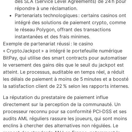
des SLA (Service Level Agreements) de 24 h pour
répondre à une réclamation.
Partenariats technologiques : certains casinos ont
intégré des solutions de paiement crypto, comme
le réseau Polygon, offrant des transactions
instantanées et des frais minimes.
Exemple de partenariat réussi : le casino
« CryptoJackpot » a intégré le portefeuille numérique
BitPay, qui utilise des smart contracts pour automatiser
le versement des gains dès que le seuil du jackpot est
atteint. Le processus, auditable en temps réel, a réduit
les délais de paiement à moins de 5 minutes et a boosté
la satisfaction client de 22 % selon les rapports internes.
La réputation du prestataire de paiement influe
directement sur la perception de la communauté. Un
processeur reconnu pour sa conformité PCI‑DSS et ses
audits AML réguliers rassure les joueurs, qui sont moins
enclins à chercher des alternatives non régulées. Le