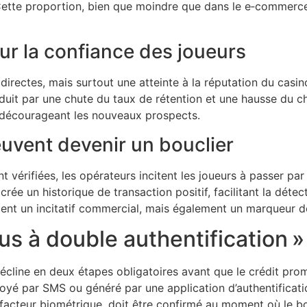
ette proportion, bien que moindre que dans le e‑commerce, 
sur la confiance des joueurs
 directes, mais surtout une atteinte à la réputation du cas
aduit par une chute du taux de rétention et une hausse du ch
t décourageant les nouveaux prospects.
euvent devenir un bouclier
 vérifiées, les opérateurs incitent les joueurs à passer par
rée un historique de transaction positif, facilitant la déte
ment un incitatif commercial, mais également un marqueur d
us à double authentification »
écline en deux étapes obligatoires avant que le crédit prom
oyé par SMS ou généré par une application d’authentificati
cteur biométrique, doit être confirmé au moment où le b