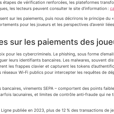
s étapes de vérification renforcées, les plateformes transf
es, les lecteurs peuvent consulter le site d’information :
ca
nt sur les paiements, puis nous décrirons le principe du «
ments pour les joueurs et les perspectives d’avenir liées à l
es sur les paiements des joue
hoix pour les cybercriminels. Le phishing, sous forme d’ema
ulguer leurs identifiants bancaires. Les malwares, souvent d
rent les frappes clavier et capturent les tokens d’authentifi
es réseaux Wi‑Fi publics pour intercepter les requêtes de dé
 bancaires, virements SEPA – comportent des points faibles
arfois lacunaires, et limites de contrôle anti‑fraude qui ne
Ligne publiée en 2023, plus de 12 % des transactions de jeu