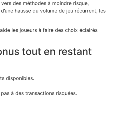
e vers des méthodes à moindre risque,
 d’une hausse du volume de jeu récurrent, les
ide les joueurs à faire des choix éclairés
onus tout en restant
nts disponibles.
t pas à des transactions risquées.