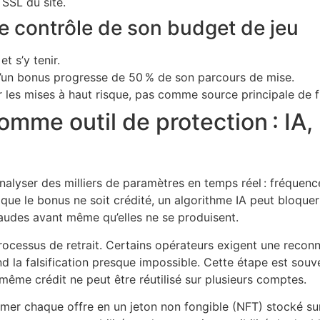
 SSL du site.
le contrôle de son budget de jeu
t s’y tenir.
’un bonus progresse de 50 % de son parcours de mise.
r les mises à haut risque, pas comme source principale de 
omme outil de protection : IA,
’analyser des milliers de paramètres en temps réel : fréquen
 que le bonus ne soit crédité, un algorithme IA peut bloq
fraudes avant même qu’elles ne se produisent.
ocessus de retrait. Certains opérateurs exigent une reconn
rend la falsification presque impossible. Cette étape est so
même crédit ne peut être réutilisé sur plusieurs comptes.
rmer chaque offre en un jeton non fongible (NFT) stocké sur