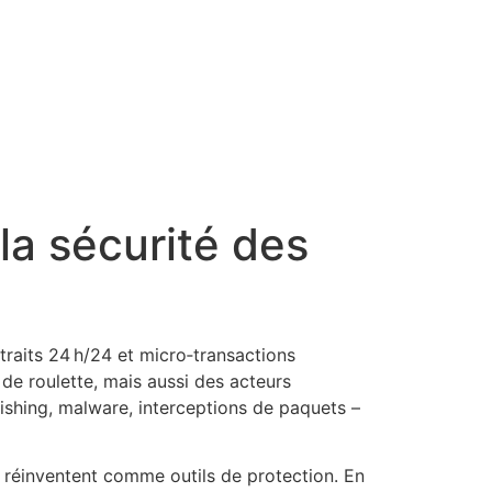
la sécurité des
etraits 24 h/24 et micro‑transactions
de roulette, mais aussi des acteurs
ishing, malware, interceptions de paquets –
 réinventent comme outils de protection. En