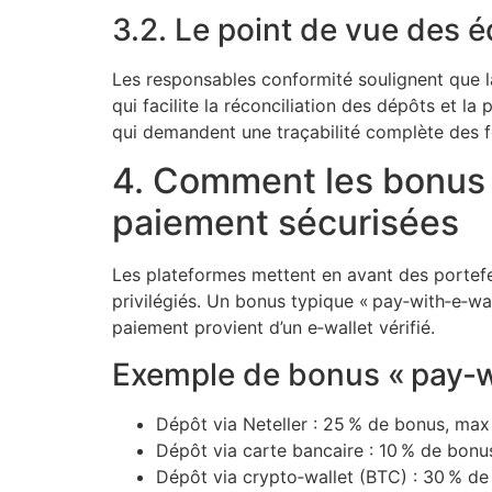
3.2. Le point de vue des 
Les responsables conformité soulignent que la 
qui facilite la réconciliation des dépôts et 
qui demandent une traçabilité complète des fo
4. Comment les bonus 
paiement sécurisées
Les plateformes mettent en avant des portefeu
privilégiés. Un bonus typique « pay‑with‑e‑wal
paiement provient d’un e‑wallet vérifié.
Exemple de bonus « pay‑w
Dépôt via Neteller : 25 % de bonus, max
Dépôt via carte bancaire : 10 % de bonu
Dépôt via crypto‑wallet (BTC) : 30 % de