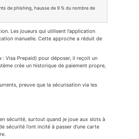
ents de phishing, hausse de 9 % du nombre de
n. Les joueurs qui utilisent l’application
ication manuelle. Cette approche a réduit de
 : Visa Prepaid) pour déposer, il reçoit un
ystème crée un historique de paiement propre,
rents, preuve que la sécurisation via les
en sécurité, surtout quand je joue aux slots à
 sécurité l’ont incité à passer d’une carte
re.