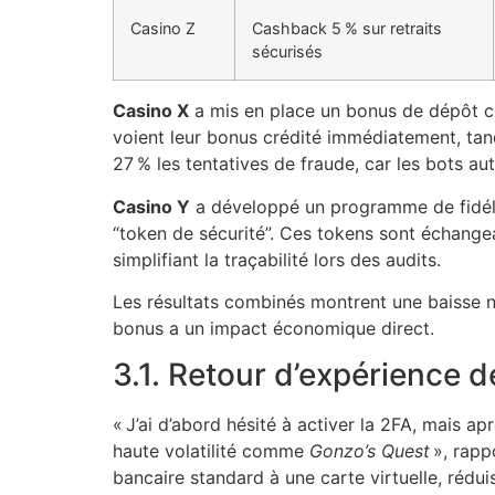
Casino Z
Cashback 5 % sur retraits
sécurisés
Casino X
a mis en place un bonus de dépôt cond
voient leur bonus crédité immédiatement, tand
27 % les tentatives de fraude, car les bots a
Casino Y
a développé un programme de fidélité
“token de sécurité”. Ces tokens sont échangea
simplifiant la traçabilité lors des audits.
Les résultats combinés montrent une baisse n
bonus a un impact économique direct.
3.1. Retour d’expérience d
« J’ai d’abord hésité à activer la 2FA, mais a
haute volatilité comme
Gonzo’s Quest
», rapp
bancaire standard à une carte virtuelle, rédui