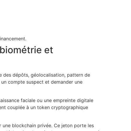
financement.
 biométrie et
ce des dépôts, géolocalisation, pattern de
uer un compte suspect et demander une
aissance faciale ou une empreinte digitale
uvent couplée à un token cryptographique
 une blockchain privée. Ce jeton porte les