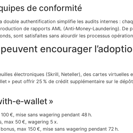
équipes de conformité
double authentification simplifie les audits internes : chaqu
la production de rapports AML (Anti‑Money‑Laundering). De p
nds, sont satisfaites sans alourdir les processus opération
peuvent encourager l’adoptio
illes électroniques (Skrill, Neteller), des cartes virtuel
let » peut offrir 25 % de crédit supplémentaire sur le dépô
ith‑e‑wallet »
 100 €, mise sans wagering pendant 48 h.
s, max 50 €, wagering 5 x.
 bonus, max 150 €, mise sans wagering pendant 72 h.